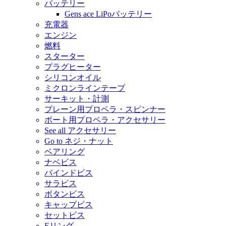
バッテリー
Gens ace LiPoバッテリー
充電器
エンジン
燃料
スターター
プラグヒーター
シリコンオイル
ミクロンラインテープ
サーキット・計測
プレーン用プロペラ・スピンナー
ボート用プロペラ・アクセサリー
See all アクセサリー
Go to ネジ・ナット
ベアリング
ナベビス
バインドビス
サラビス
ボタンビス
キャップビス
セットビス
Eリング