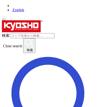
English
検索
Close search
検索