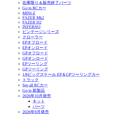
在庫限り＆販売終了パーツ
Go to RCカー
MINI-Z
FAZER Mk2
FAZER D2
INFERNO
ビンテージシリーズ
クローラー
EPオフロード
EPオンロード
GPオフロード
GPオンロード
EPツーリング
GPツーリング
1/8ビッグスケール EP＆GPツーリングカー
トラック
See all RCカー
Go to 新製品
2026年10月発売
キット
パーツ
2026年9月発売