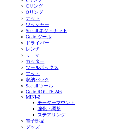
Cリング
Oリング
ナット
ワッシャー
See all ネジ・ナット
Go to ツール
ドライバー
レンチ
リーマー
カッター
ツールボックス
マット
収納バック
See all ツール
Go to ROUTE 246
MINI-Z
モーターマウント
強化・調整
ステアリング
電子部品
グッズ