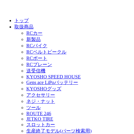
トップ
取扱商品
RCカー
新製品
RCバイク
RCベルトビークル
RCボート
RCプレーン
送受信機
KYOSHO SPEED HOUSE
Gens ace LiPoバッテリー
KYOSHOグッズ
アクセサリー
ネジ・ナット
ツール
ROUTE 246
JETKO TIRE
スロットカー
生産終了モデル(パーツ検索用)