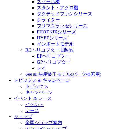
スケール機
スタント・アクロ機
ダクテッドファンシリーズ
グライダー
プリマクラッセシリーズ
PHOENIXシリーズ
HYPEシリーズ
インポートモデル
RCヘリコプター旧製品
EPヘリコプター
GPヘリコプター
トイ
See all 生産終了モデル(パーツ検索用)
トピックス & キャンペーン
トピックス
キャンペーン
イベント & レース
イベント
レース
ショップ
全国ショップ案内
オンラインショップ