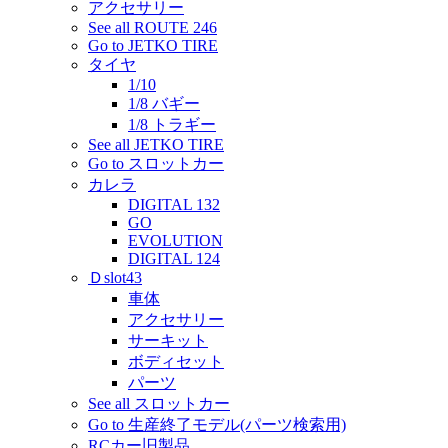
アクセサリー
See all ROUTE 246
Go to JETKO TIRE
タイヤ
1/10
1/8 バギー
1/8 トラギー
See all JETKO TIRE
Go to スロットカー
カレラ
DIGITAL 132
GO
EVOLUTION
DIGITAL 124
Ｄslot43
車体
アクセサリー
サーキット
ボディセット
パーツ
See all スロットカー
Go to 生産終了モデル(パーツ検索用)
RCカー旧製品