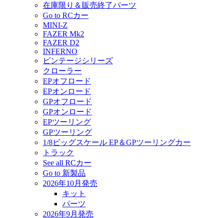
在庫限り＆販売終了パーツ
Go to RCカー
MINI-Z
FAZER Mk2
FAZER D2
INFERNO
ビンテージシリーズ
クローラー
EPオフロード
EPオンロード
GPオフロード
GPオンロード
EPツーリング
GPツーリング
1/8ビッグスケール EP＆GPツーリングカー
トラック
See all RCカー
Go to 新製品
2026年10月発売
キット
パーツ
2026年9月発売