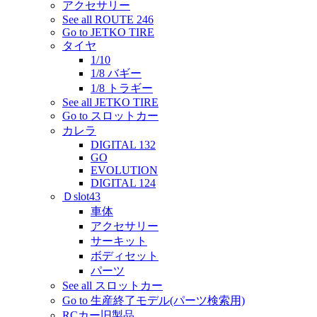
アクセサリー
See all ROUTE 246
Go to JETKO TIRE
タイヤ
1/10
1/8 バギー
1/8 トラギー
See all JETKO TIRE
Go to スロットカー
カレラ
DIGITAL 132
GO
EVOLUTION
DIGITAL 124
Ｄslot43
車体
アクセサリー
サーキット
ボディセット
パーツ
See all スロットカー
Go to 生産終了モデル(パーツ検索用)
RCカー旧製品