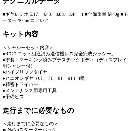
テクニカルデータ
■ギヤレシオ 5.17、4.43、3.88、3.44：1 ■全備重量 約40g ■モ
ーター Φ7mmコアレス
キット内容
＜シャシーセット内容＞
●R/Cユニット組込済み送信機レス完全完成シャシー。
●塗装・マーキング済みプラスチックボディ（ディスプレイ
用シャシー付）
●ハイグリップタイヤ
●ピニオンギヤ（6T、7T、8T、9T）4種
●精密ドライバー
●メンテナンス用専用工具
●予備ビス
走行までに必要なもの
＜走行までに必要なもの＞
●dNaNoスターターパック