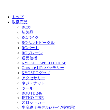
トップ
取扱商品
RCカー
新製品
RCバイク
RCベルトビークル
RCボート
RCプレーン
送受信機
KYOSHO SPEED HOUSE
Gens ace LiPoバッテリー
KYOSHOグッズ
アクセサリー
ネジ・ナット
ツール
ROUTE 246
JETKO TIRE
スロットカー
生産終了モデル(パーツ検索用)