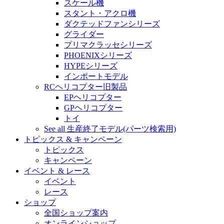
スケール機
スタント・アクロ機
ダクテッドファンシリーズ
グライダー
プリマクラッセシリーズ
PHOENIXシリーズ
HYPEシリーズ
インポートモデル
RCヘリコプター旧製品
EPヘリコプター
GPヘリコプター
トイ
See all 生産終了モデル(パーツ検索用)
トピックス & キャンペーン
トピックス
キャンペーン
イベント & レース
イベント
レース
ショップ
全国ショップ案内
オンラインショップ