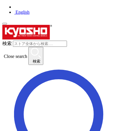
English
検索
Close search
検索