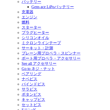
バッテリー
Gens ace LiPoバッテリー
充電器
エンジン
燃料
スターター
プラグヒーター
シリコンオイル
ミクロンラインテープ
サーキット・計測
プレーン用プロペラ・スピンナー
ボート用プロペラ・アクセサリー
See all アクセサリー
Go to ネジ・ナット
ベアリング
ナベビス
バインドビス
サラビス
ボタンビス
キャップビス
セットビス
Eリング