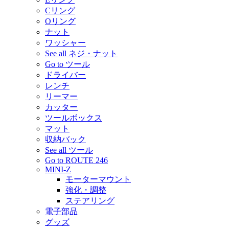
Cリング
Oリング
ナット
ワッシャー
See all ネジ・ナット
Go to ツール
ドライバー
レンチ
リーマー
カッター
ツールボックス
マット
収納バック
See all ツール
Go to ROUTE 246
MINI-Z
モーターマウント
強化・調整
ステアリング
電子部品
グッズ