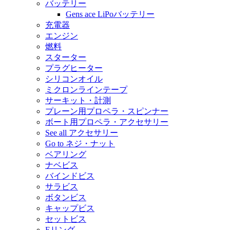
バッテリー
Gens ace LiPoバッテリー
充電器
エンジン
燃料
スターター
プラグヒーター
シリコンオイル
ミクロンラインテープ
サーキット・計測
プレーン用プロペラ・スピンナー
ボート用プロペラ・アクセサリー
See all アクセサリー
Go to ネジ・ナット
ベアリング
ナベビス
バインドビス
サラビス
ボタンビス
キャップビス
セットビス
Eリング