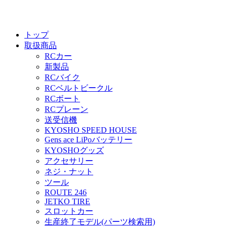
トップ
取扱商品
RCカー
新製品
RCバイク
RCベルトビークル
RCボート
RCプレーン
送受信機
KYOSHO SPEED HOUSE
Gens ace LiPoバッテリー
KYOSHOグッズ
アクセサリー
ネジ・ナット
ツール
ROUTE 246
JETKO TIRE
スロットカー
生産終了モデル(パーツ検索用)