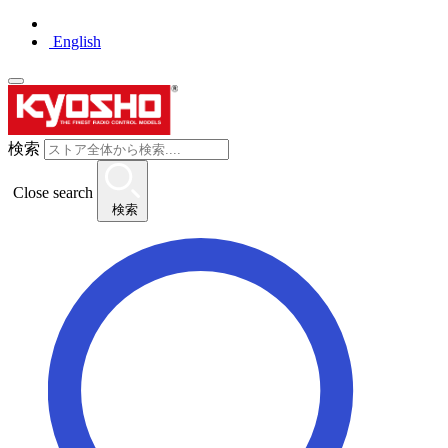
English
検索
Close search
検索