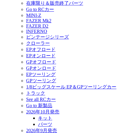
在庫限り＆販売終了パーツ
Go to RCカー
MINI-Z
FAZER Mk2
FAZER D2
INFERNO
ビンテージシリーズ
クローラー
EPオフロード
EPオンロード
GPオフロード
GPオンロード
EPツーリング
GPツーリング
1/8ビッグスケール EP＆GPツーリングカー
トラック
See all RCカー
Go to 新製品
2026年10月発売
キット
パーツ
2026年9月発売