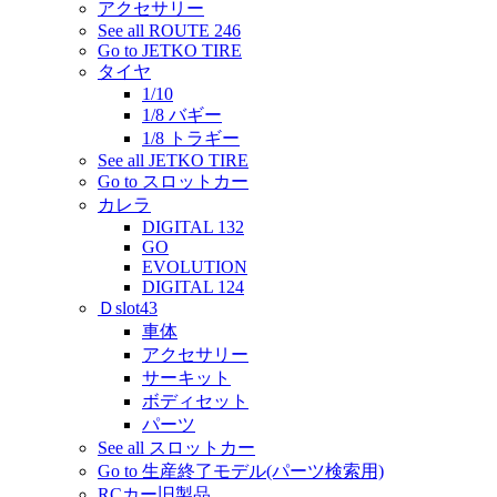
アクセサリー
See all ROUTE 246
Go to JETKO TIRE
タイヤ
1/10
1/8 バギー
1/8 トラギー
See all JETKO TIRE
Go to スロットカー
カレラ
DIGITAL 132
GO
EVOLUTION
DIGITAL 124
Ｄslot43
車体
アクセサリー
サーキット
ボディセット
パーツ
See all スロットカー
Go to 生産終了モデル(パーツ検索用)
RCカー旧製品