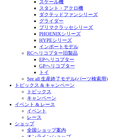
スケール機
スタント・アクロ機
ダクテッドファンシリーズ
グライダー
プリマクラッセシリーズ
PHOENIXシリーズ
HYPEシリーズ
インポートモデル
RCヘリコプター旧製品
EPヘリコプター
GPヘリコプター
トイ
See all 生産終了モデル(パーツ検索用)
トピックス & キャンペーン
トピックス
キャンペーン
イベント & レース
イベント
レース
ショップ
全国ショップ案内
オンラインショップ