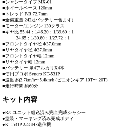
■シャシータイプ MX-01
■ホイールベース 120mm
■トレッド F/R:72.7mm
■全備重量 242g(バッテリー含まず)
■モーター/エンジン 130クラス
■ギヤ比 55.44：1/46.20：1/39.60：1
34.65：1/30.80：1/27.72：1
■フロントタイヤ径 Φ37.0mm
■リヤタイヤ径 Φ37.0mm
■フロントタイヤ幅 12mm
■リヤタイヤ幅 12mm
■バッテリー 単4アルカリX4本
■使用プロポ Syncro KT-531P
■速度 約2.7km/h〜5.4km/h (ピニオンギア 10T〜 20T)
■走行時間 約60分
キット内容
●R/Cユニット組込済み完全完成シャシー
●塗装・マーキング済み完成ボディ
●KT-531P 2.4GHz送信機