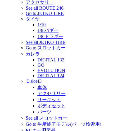
アクセサリー
See all ROUTE 246
Go to JETKO TIRE
タイヤ
1/10
1/8 バギー
1/8 トラギー
See all JETKO TIRE
Go to スロットカー
カレラ
DIGITAL 132
GO
EVOLUTION
DIGITAL 124
Ｄslot43
車体
アクセサリー
サーキット
ボディセット
パーツ
See all スロットカー
Go to 生産終了モデル(パーツ検索用)
RCカー旧製品