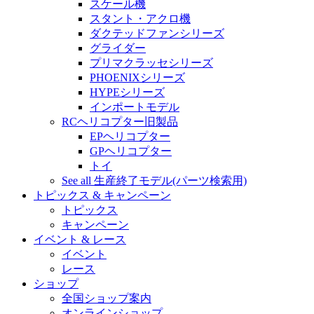
スケール機
スタント・アクロ機
ダクテッドファンシリーズ
グライダー
プリマクラッセシリーズ
PHOENIXシリーズ
HYPEシリーズ
インポートモデル
RCヘリコプター旧製品
EPヘリコプター
GPヘリコプター
トイ
See all 生産終了モデル(パーツ検索用)
トピックス & キャンペーン
トピックス
キャンペーン
イベント & レース
イベント
レース
ショップ
全国ショップ案内
オンラインショップ