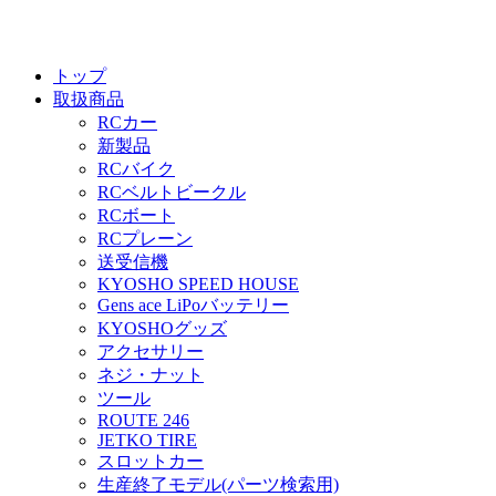
トップ
取扱商品
RCカー
新製品
RCバイク
RCベルトビークル
RCボート
RCプレーン
送受信機
KYOSHO SPEED HOUSE
Gens ace LiPoバッテリー
KYOSHOグッズ
アクセサリー
ネジ・ナット
ツール
ROUTE 246
JETKO TIRE
スロットカー
生産終了モデル(パーツ検索用)