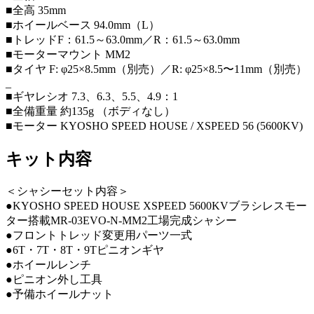
■全高 35mm
■ホイールベース 94.0mm（L）
■トレッドF：61.5～63.0mm／R：61.5～63.0mm
■モーターマウント MM2
■タイヤ F: φ25×8.5mm（別売）／R: φ25×8.5〜11mm（別売）
_
■ギヤレシオ 7.3、6.3、5.5、4.9：1
■全備重量 約135g （ボディなし）
■モーター KYOSHO SPEED HOUSE / XSPEED 56 (5600KV)
キット内容
＜シャシーセット内容＞
●KYOSHO SPEED HOUSE XSPEED 5600KVブラシレスモー
ター搭載MR-03EVO-N-MM2工場完成シャシー
●フロントトレッド変更用パーツ一式
●6T・7T・8T・9Tピニオンギヤ
●ホイールレンチ
●ピニオン外し工具
●予備ホイールナット