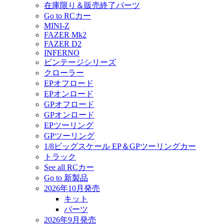
在庫限り＆販売終了パーツ
Go to RCカー
MINI-Z
FAZER Mk2
FAZER D2
INFERNO
ビンテージシリーズ
クローラー
EPオフロード
EPオンロード
GPオフロード
GPオンロード
EPツーリング
GPツーリング
1/8ビッグスケール EP＆GPツーリングカー
トラック
See all RCカー
Go to 新製品
2026年10月発売
キット
パーツ
2026年9月発売