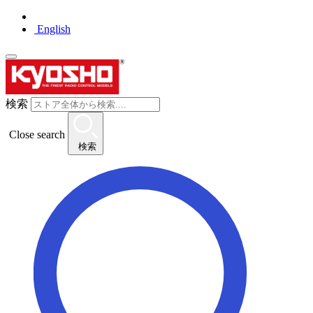
English
検索
Close search
検索