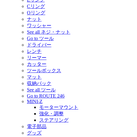
Cリング
Oリング
ナット
ワッシャー
See all ネジ・ナット
Go to ツール
ドライバー
レンチ
リーマー
カッター
ツールボックス
マット
収納バック
See all ツール
Go to ROUTE 246
MINI-Z
モーターマウント
強化・調整
ステアリング
電子部品
グッズ