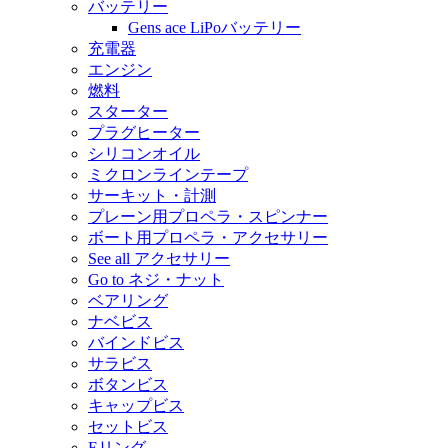
バッテリー
Gens ace LiPoバッテリー
充電器
エンジン
燃料
スターター
プラグヒーター
シリコンオイル
ミクロンラインテープ
サーキット・計測
プレーン用プロペラ・スピンナー
ボート用プロペラ・アクセサリー
See all アクセサリー
Go to ネジ・ナット
ベアリング
ナベビス
バインドビス
サラビス
ボタンビス
キャップビス
セットビス
Eリング