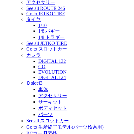
アクセサリー
See all ROUTE 246
Go to JETKO TIRE
タイヤ
1/10
1/8 バギー
1/8 トラギー
See all JETKO TIRE
Go to スロットカー
カレラ
DIGITAL 132
GO
EVOLUTION
DIGITAL 124
Ｄslot43
車体
アクセサリー
サーキット
ボディセット
パーツ
See all スロットカー
Go to 生産終了モデル(パーツ検索用)
RCカー旧製品