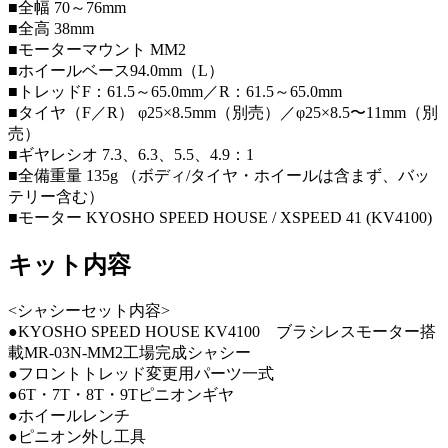
■全幅 70～76mm
■全高 38mm
■モーターマウント MM2
■ホイールベース94.0mm（L）
■トレッドF：61.5～65.0mm／R：61.5～65.0mm
■タイヤ（F／R） φ25×8.5mm（別売）／φ25×8.5〜11mm（別
売）
■ギヤレシオ 7.3、6.3、5.5、4.9：1
■全備重量 135g （ボディ/タイヤ・ホイールは含まず、バッ
テリー含む）
■モーター KYOSHO SPEED HOUSE / XSPEED 41 (KV4100)
キット内容
<シャシーセット内容>
●KYOSHO SPEED HOUSE KV4100 ブラシレスモーター搭
載MR-03N-MM2工場完成シャシー
●フロントトレッド変更用パーツ一式
●6T・7T・8T・9Tピニオンギヤ
●ホイールレンチ
●ピニオン外し工具