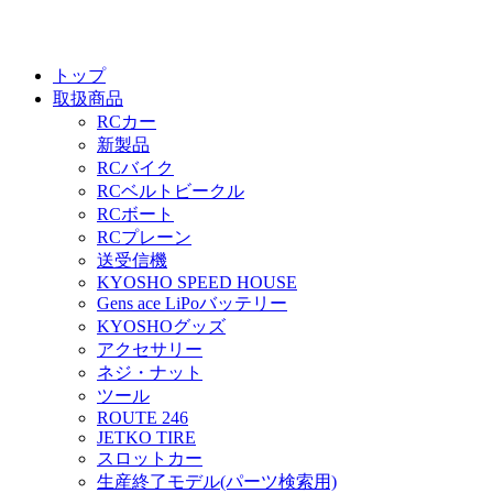
トップ
取扱商品
RCカー
新製品
RCバイク
RCベルトビークル
RCボート
RCプレーン
送受信機
KYOSHO SPEED HOUSE
Gens ace LiPoバッテリー
KYOSHOグッズ
アクセサリー
ネジ・ナット
ツール
ROUTE 246
JETKO TIRE
スロットカー
生産終了モデル(パーツ検索用)