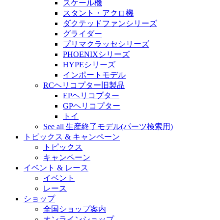
スケール機
スタント・アクロ機
ダクテッドファンシリーズ
グライダー
プリマクラッセシリーズ
PHOENIXシリーズ
HYPEシリーズ
インポートモデル
RCヘリコプター旧製品
EPヘリコプター
GPヘリコプター
トイ
See all 生産終了モデル(パーツ検索用)
トピックス & キャンペーン
トピックス
キャンペーン
イベント & レース
イベント
レース
ショップ
全国ショップ案内
オンラインショップ