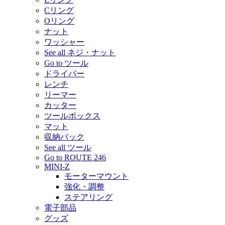
Cリング
Oリング
ナット
ワッシャー
See all ネジ・ナット
Go to ツール
ドライバー
レンチ
リーマー
カッター
ツールボックス
マット
収納バック
See all ツール
Go to ROUTE 246
MINI-Z
モーターマウント
強化・調整
ステアリング
電子部品
グッズ