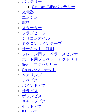
バッテリー
Gens ace LiPoバッテリー
充電器
エンジン
燃料
スターター
プラグヒーター
シリコンオイル
ミクロンラインテープ
サーキット・計測
プレーン用プロペラ・スピンナー
ボート用プロペラ・アクセサリー
See all アクセサリー
Go to ネジ・ナット
ベアリング
ナベビス
バインドビス
サラビス
ボタンビス
キャップビス
セットビス
Eリング