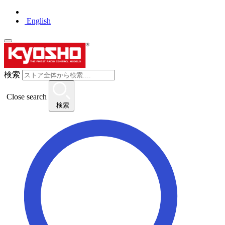
English
検索
Close search
検索