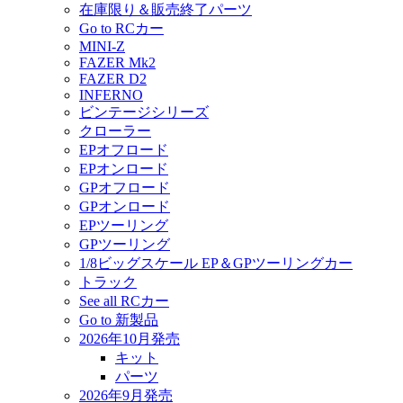
在庫限り＆販売終了パーツ
Go to RCカー
MINI-Z
FAZER Mk2
FAZER D2
INFERNO
ビンテージシリーズ
クローラー
EPオフロード
EPオンロード
GPオフロード
GPオンロード
EPツーリング
GPツーリング
1/8ビッグスケール EP＆GPツーリングカー
トラック
See all RCカー
Go to 新製品
2026年10月発売
キット
パーツ
2026年9月発売