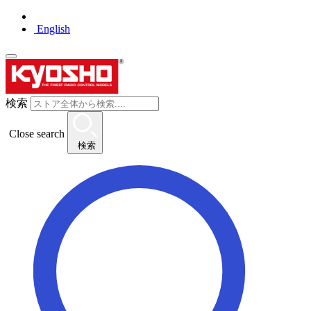
English
検索
Close search
検索