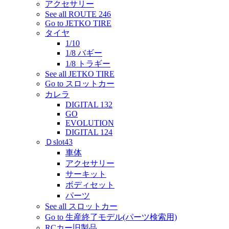
アクセサリー
See all ROUTE 246
Go to JETKO TIRE
タイヤ
1/10
1/8 バギー
1/8 トラギー
See all JETKO TIRE
Go to スロットカー
カレラ
DIGITAL 132
GO
EVOLUTION
DIGITAL 124
Ｄslot43
車体
アクセサリー
サーキット
ボディセット
パーツ
See all スロットカー
Go to 生産終了モデル(パーツ検索用)
RCカー旧製品