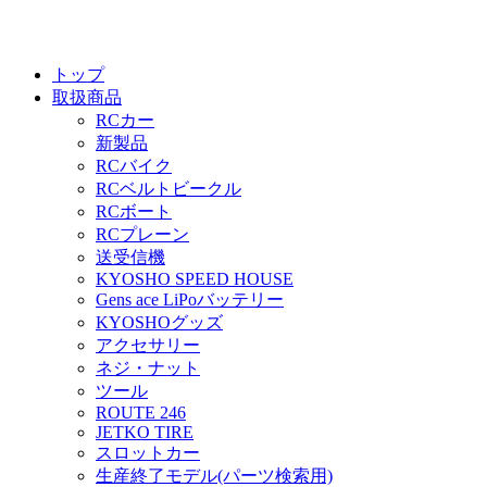
トップ
取扱商品
RCカー
新製品
RCバイク
RCベルトビークル
RCボート
RCプレーン
送受信機
KYOSHO SPEED HOUSE
Gens ace LiPoバッテリー
KYOSHOグッズ
アクセサリー
ネジ・ナット
ツール
ROUTE 246
JETKO TIRE
スロットカー
生産終了モデル(パーツ検索用)