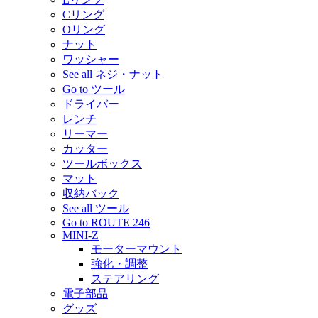
Cリング
Oリング
ナット
ワッシャー
See all ネジ・ナット
Go to ツール
ドライバー
レンチ
リーマー
カッター
ツールボックス
マット
収納バック
See all ツール
Go to ROUTE 246
MINI-Z
モーターマウント
強化・調整
ステアリング
電子部品
グッズ