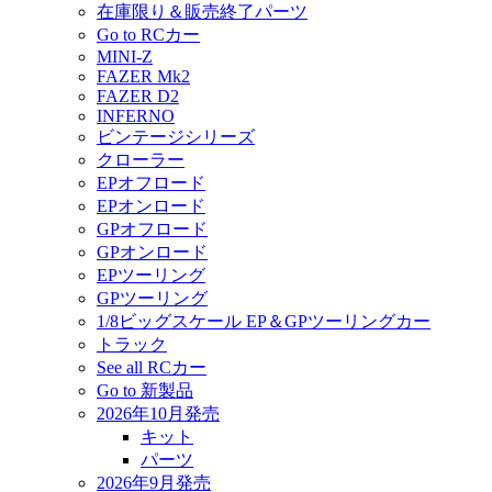
在庫限り＆販売終了パーツ
Go to RCカー
MINI-Z
FAZER Mk2
FAZER D2
INFERNO
ビンテージシリーズ
クローラー
EPオフロード
EPオンロード
GPオフロード
GPオンロード
EPツーリング
GPツーリング
1/8ビッグスケール EP＆GPツーリングカー
トラック
See all RCカー
Go to 新製品
2026年10月発売
キット
パーツ
2026年9月発売