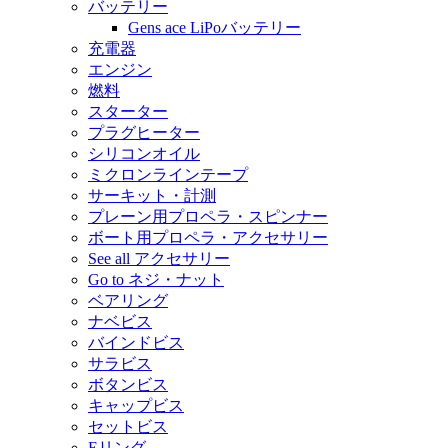
バッテリー
Gens ace LiPoバッテリー
充電器
エンジン
燃料
スターター
プラグヒーター
シリコンオイル
ミクロンラインテープ
サーキット・計測
プレーン用プロペラ・スピンナー
ボート用プロペラ・アクセサリー
See all アクセサリー
Go to ネジ・ナット
ベアリング
ナベビス
バインドビス
サラビス
ボタンビス
キャップビス
セットビス
Eリング