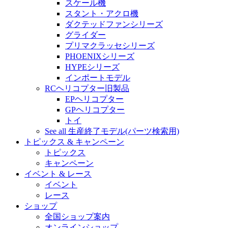
スケール機
スタント・アクロ機
ダクテッドファンシリーズ
グライダー
プリマクラッセシリーズ
PHOENIXシリーズ
HYPEシリーズ
インポートモデル
RCヘリコプター旧製品
EPヘリコプター
GPヘリコプター
トイ
See all 生産終了モデル(パーツ検索用)
トピックス & キャンペーン
トピックス
キャンペーン
イベント & レース
イベント
レース
ショップ
全国ショップ案内
オンラインショップ