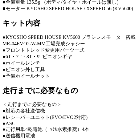
■全備重量 135.5g （ボディ/タイヤ・ホイールは無し）
■モーター KYOSHO SPEED HOUSE / XSPEED 56 (KV5600)
キット内容
●KYOSHO SPEED HOUSE KV5600 ブラシレスモーター搭載
MR-04EVO2-W-MM工場完成シャシー
●フロントトレッド変更用パーツ一式
●6T・7T・8T・9Tピニオンギヤ
●ホイールレンチ
●ピニオン外し工具
●予備ホイールナット
走行までに必要なもの
＜走行までに必要なもの＞
●対応の各社送信機
●レシーバーユニット(EVO/EVO2対応)
●ASC
●走行用単4乾電池（ﾆｯｹﾙ水素推奨）4本
●送信機用電池