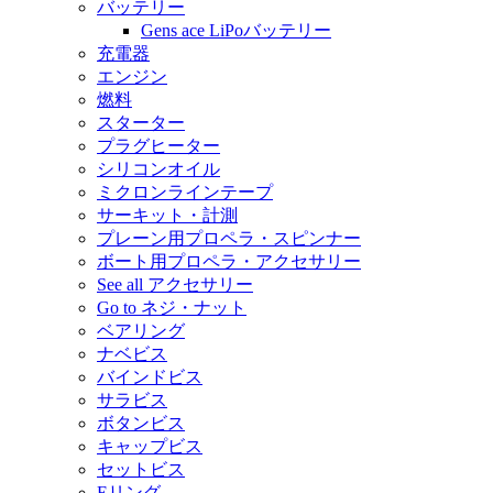
バッテリー
Gens ace LiPoバッテリー
充電器
エンジン
燃料
スターター
プラグヒーター
シリコンオイル
ミクロンラインテープ
サーキット・計測
プレーン用プロペラ・スピンナー
ボート用プロペラ・アクセサリー
See all アクセサリー
Go to ネジ・ナット
ベアリング
ナベビス
バインドビス
サラビス
ボタンビス
キャップビス
セットビス
Eリング