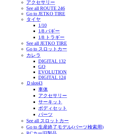
アクセサリー
See all ROUTE 246
Go to JETKO TIRE
タイヤ
1/10
1/8 バギー
1/8 トラギー
See all JETKO TIRE
Go to スロットカー
カレラ
DIGITAL 132
GO
EVOLUTION
DIGITAL 124
Ｄslot43
車体
アクセサリー
サーキット
ボディセット
パーツ
See all スロットカー
Go to 生産終了モデル(パーツ検索用)
RCカー旧製品