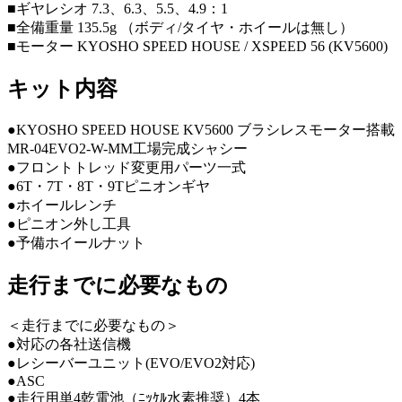
■ギヤレシオ 7.3、6.3、5.5、4.9：1
■全備重量 135.5g （ボディ/タイヤ・ホイールは無し）
■モーター KYOSHO SPEED HOUSE / XSPEED 56 (KV5600)
キット内容
●KYOSHO SPEED HOUSE KV5600 ブラシレスモーター搭載
MR-04EVO2-W-MM工場完成シャシー
●フロントトレッド変更用パーツ一式
●6T・7T・8T・9Tピニオンギヤ
●ホイールレンチ
●ピニオン外し工具
●予備ホイールナット
走行までに必要なもの
＜走行までに必要なもの＞
●対応の各社送信機
●レシーバーユニット(EVO/EVO2対応)
●ASC
●走行用単4乾電池（ﾆｯｹﾙ水素推奨）4本