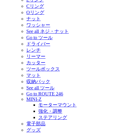
Cリング
Oリング
ナット
ワッシャー
See all ネジ・ナット
Go to ツール
ドライバー
レンチ
リーマー
カッター
ツールボックス
マット
収納バック
See all ツール
Go to ROUTE 246
MINI-Z
モーターマウント
強化・調整
ステアリング
電子部品
グッズ