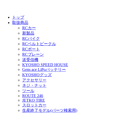
トップ
取扱商品
RCカー
新製品
RCバイク
RCベルトビークル
RCボート
RCプレーン
送受信機
KYOSHO SPEED HOUSE
Gens ace LiPoバッテリー
KYOSHOグッズ
アクセサリー
ネジ・ナット
ツール
ROUTE 246
JETKO TIRE
スロットカー
生産終了モデル(パーツ検索用)