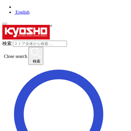
English
検索
Close search
検索