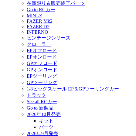
在庫限り＆販売終了パーツ
Go to RCカー
MINI-Z
FAZER Mk2
FAZER D2
INFERNO
ビンテージシリーズ
クローラー
EPオフロード
EPオンロード
GPオフロード
GPオンロード
EPツーリング
GPツーリング
1/8ビッグスケール EP＆GPツーリングカー
トラック
See all RCカー
Go to 新製品
2026年10月発売
キット
パーツ
2026年9月発売