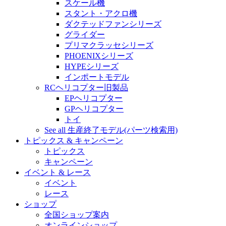
スケール機
スタント・アクロ機
ダクテッドファンシリーズ
グライダー
プリマクラッセシリーズ
PHOENIXシリーズ
HYPEシリーズ
インポートモデル
RCヘリコプター旧製品
EPヘリコプター
GPヘリコプター
トイ
See all 生産終了モデル(パーツ検索用)
トピックス & キャンペーン
トピックス
キャンペーン
イベント & レース
イベント
レース
ショップ
全国ショップ案内
オンラインショップ