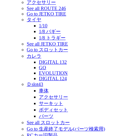
アクセサリー
See all ROUTE 246
Go to JETKO TIRE
タイヤ
1/10
1/8 バギー
1/8 トラギー
See all JETKO TIRE
Go to スロットカー
カレラ
DIGITAL 132
GO
EVOLUTION
DIGITAL 124
Ｄslot43
車体
アクセサリー
サーキット
ボディセット
パーツ
See all スロットカー
Go to 生産終了モデル(パーツ検索用)
RCカー旧製品