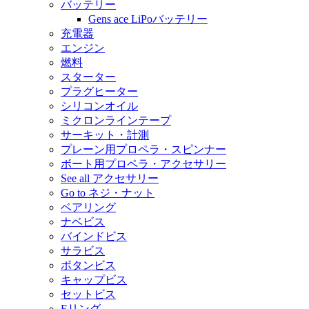
バッテリー
Gens ace LiPoバッテリー
充電器
エンジン
燃料
スターター
プラグヒーター
シリコンオイル
ミクロンラインテープ
サーキット・計測
プレーン用プロペラ・スピンナー
ボート用プロペラ・アクセサリー
See all アクセサリー
Go to ネジ・ナット
ベアリング
ナベビス
バインドビス
サラビス
ボタンビス
キャップビス
セットビス
Eリング