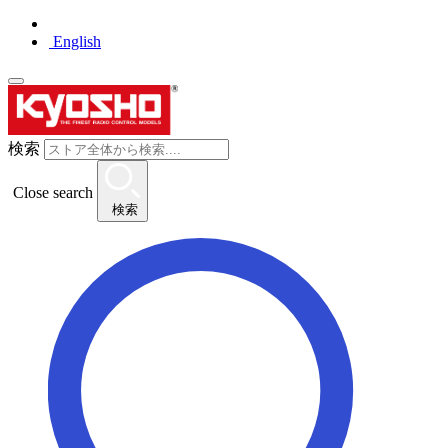
English
検索
Close search
検索