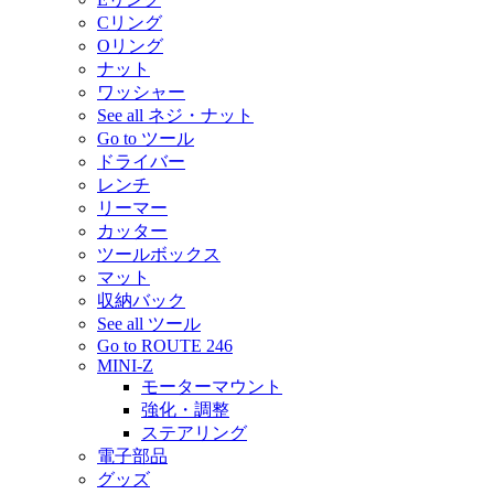
Cリング
Oリング
ナット
ワッシャー
See all ネジ・ナット
Go to ツール
ドライバー
レンチ
リーマー
カッター
ツールボックス
マット
収納バック
See all ツール
Go to ROUTE 246
MINI-Z
モーターマウント
強化・調整
ステアリング
電子部品
グッズ