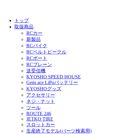
トップ
取扱商品
RCカー
新製品
RCバイク
RCベルトビークル
RCボート
RCプレーン
送受信機
KYOSHO SPEED HOUSE
Gens ace LiPoバッテリー
KYOSHOグッズ
アクセサリー
ネジ・ナット
ツール
ROUTE 246
JETKO TIRE
スロットカー
生産終了モデル(パーツ検索用)