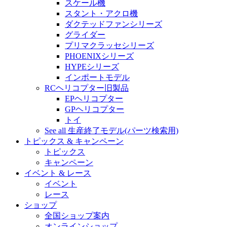
スケール機
スタント・アクロ機
ダクテッドファンシリーズ
グライダー
プリマクラッセシリーズ
PHOENIXシリーズ
HYPEシリーズ
インポートモデル
RCヘリコプター旧製品
EPヘリコプター
GPヘリコプター
トイ
See all 生産終了モデル(パーツ検索用)
トピックス & キャンペーン
トピックス
キャンペーン
イベント & レース
イベント
レース
ショップ
全国ショップ案内
オンラインショップ