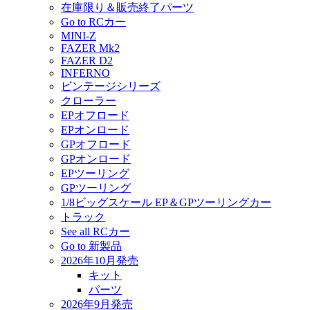
在庫限り＆販売終了パーツ
Go to RCカー
MINI-Z
FAZER Mk2
FAZER D2
INFERNO
ビンテージシリーズ
クローラー
EPオフロード
EPオンロード
GPオフロード
GPオンロード
EPツーリング
GPツーリング
1/8ビッグスケール EP＆GPツーリングカー
トラック
See all RCカー
Go to 新製品
2026年10月発売
キット
パーツ
2026年9月発売