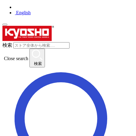
English
検索
Close search
検索