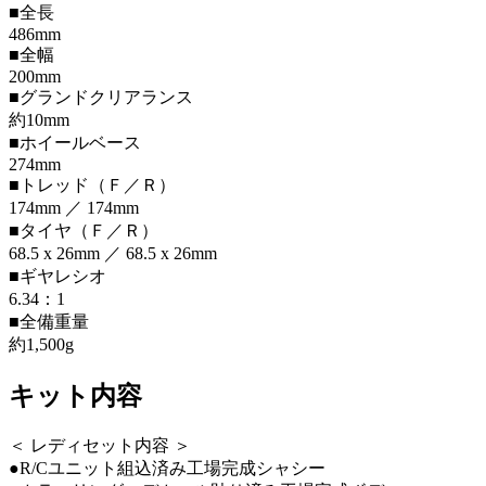
■全長
486mm
■全幅
200mm
■グランドクリアランス
約10mm
■ホイールベース
274mm
■トレッド（Ｆ／Ｒ）
174mm ／ 174mm
■タイヤ（Ｆ／Ｒ）
68.5 x 26mm ／ 68.5 x 26mm
■ギヤレシオ
6.34：1
■全備重量
約1,500g
キット内容
＜ レディセット内容 ＞
●R/Cユニット組込済み工場完成シャシー