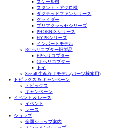
スケール機
スタント・アクロ機
ダクテッドファンシリーズ
グライダー
プリマクラッセシリーズ
PHOENIXシリーズ
HYPEシリーズ
インポートモデル
RCヘリコプター旧製品
EPヘリコプター
GPヘリコプター
トイ
See all 生産終了モデル(パーツ検索用)
トピックス & キャンペーン
トピックス
キャンペーン
イベント & レース
イベント
レース
ショップ
全国ショップ案内
オンラインショップ