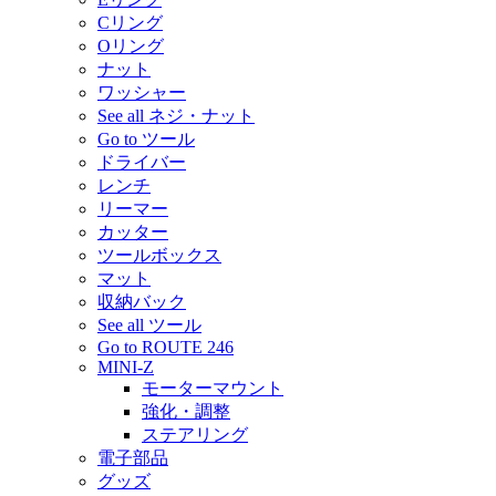
Cリング
Oリング
ナット
ワッシャー
See all ネジ・ナット
Go to ツール
ドライバー
レンチ
リーマー
カッター
ツールボックス
マット
収納バック
See all ツール
Go to ROUTE 246
MINI-Z
モーターマウント
強化・調整
ステアリング
電子部品
グッズ