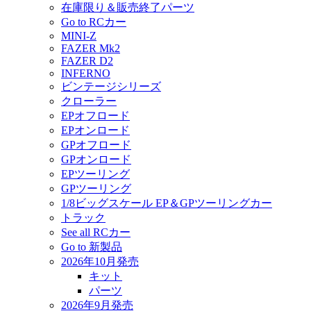
在庫限り＆販売終了パーツ
Go to RCカー
MINI-Z
FAZER Mk2
FAZER D2
INFERNO
ビンテージシリーズ
クローラー
EPオフロード
EPオンロード
GPオフロード
GPオンロード
EPツーリング
GPツーリング
1/8ビッグスケール EP＆GPツーリングカー
トラック
See all RCカー
Go to 新製品
2026年10月発売
キット
パーツ
2026年9月発売