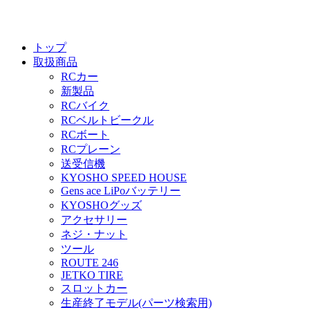
トップ
取扱商品
RCカー
新製品
RCバイク
RCベルトビークル
RCボート
RCプレーン
送受信機
KYOSHO SPEED HOUSE
Gens ace LiPoバッテリー
KYOSHOグッズ
アクセサリー
ネジ・ナット
ツール
ROUTE 246
JETKO TIRE
スロットカー
生産終了モデル(パーツ検索用)