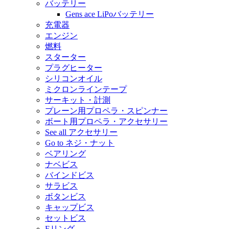
バッテリー
Gens ace LiPoバッテリー
充電器
エンジン
燃料
スターター
プラグヒーター
シリコンオイル
ミクロンラインテープ
サーキット・計測
プレーン用プロペラ・スピンナー
ボート用プロペラ・アクセサリー
See all アクセサリー
Go to ネジ・ナット
ベアリング
ナベビス
バインドビス
サラビス
ボタンビス
キャップビス
セットビス
Eリング