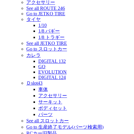
アクセサリー
See all ROUTE 246
Go to JETKO TIRE
タイヤ
1/10
1/8 バギー
1/8 トラギー
See all JETKO TIRE
Go to スロットカー
カレラ
DIGITAL 132
GO
EVOLUTION
DIGITAL 124
Ｄslot43
車体
アクセサリー
サーキット
ボディセット
パーツ
See all スロットカー
Go to 生産終了モデル(パーツ検索用)
RCカー旧製品