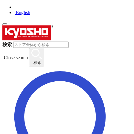
English
検索
Close search
検索