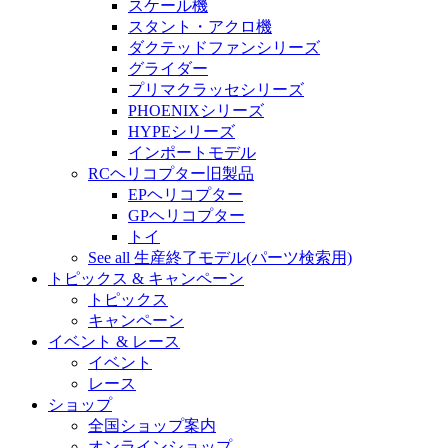
スケール機
スタント・アクロ機
ダクテッドファンシリーズ
グライダー
プリマクラッセシリーズ
PHOENIXシリーズ
HYPEシリーズ
インポートモデル
RCヘリコプター旧製品
EPヘリコプター
GPヘリコプター
トイ
See all 生産終了モデル(パーツ検索用)
トピックス & キャンペーン
トピックス
キャンペーン
イベント & レース
イベント
レース
ショップ
全国ショップ案内
オンラインショップ