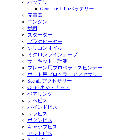
バッテリー
Gens ace LiPoバッテリー
充電器
エンジン
燃料
スターター
プラグヒーター
シリコンオイル
ミクロンラインテープ
サーキット・計測
プレーン用プロペラ・スピンナー
ボート用プロペラ・アクセサリー
See all アクセサリー
Go to ネジ・ナット
ベアリング
ナベビス
バインドビス
サラビス
ボタンビス
キャップビス
セットビス
Eリング