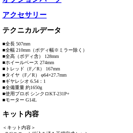
アクセサリー
テクニカルデータ
■全長 507mm
■全幅 210mm（ボディ幅※ミラー除く）
■全高（ボディ含） 128mm
■ホイールベース 274mm
■トレッド（F／R） 167mm
■タイヤ（F／R） φ64×27.7mm
■ギヤレシオ 6.54：1
■全備重量 約1650g
■使用プロポ シンクロKT-231P+
■モーター G14L
キット内容
＜キット内容＞