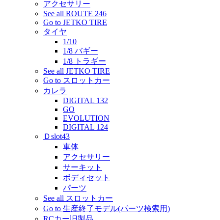
アクセサリー
See all ROUTE 246
Go to JETKO TIRE
タイヤ
1/10
1/8 バギー
1/8 トラギー
See all JETKO TIRE
Go to スロットカー
カレラ
DIGITAL 132
GO
EVOLUTION
DIGITAL 124
Ｄslot43
車体
アクセサリー
サーキット
ボディセット
パーツ
See all スロットカー
Go to 生産終了モデル(パーツ検索用)
RCカー旧製品