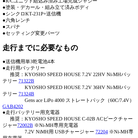
●R/Cユニット組込み済み工場完成シャシー
●塗装・デカール・組み立て済みボディ
●シンクロKT-231P+送信機
●六角レンチ
●スパナ
●セッティング変更パーツ
走行までに必要なもの
●送信機用単3乾電池4本
●走行用バッテリー
推奨：KYOSHO SPEED HOUSE 7.2V 22HV Ni-MHバッ
テリー
71322B
KYOSHO SPEED HOUSE 7.2V 36HV Ni-MHバッ
テリー
71324B
Gens ace LiPo 4000 ストレートパック（60C/7.4V）
GAB4202
●走行バッテリー用充電器
推奨：KYOSHO SPEED HOUSE C-02B ACピークチャー
ジャー
72002B
※Ni-MH専用充電器
7.2V NiMH用 USBチャージャー
72204
※Ni-MH専