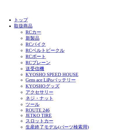
トップ
取扱商品
RCカー
新製品
RCバイク
RCベルトビークル
RCボート
RCプレーン
送受信機
KYOSHO SPEED HOUSE
Gens ace LiPoバッテリー
KYOSHOグッズ
アクセサリー
ネジ・ナット
ツール
ROUTE 246
JETKO TIRE
スロットカー
生産終了モデル(パーツ検索用)