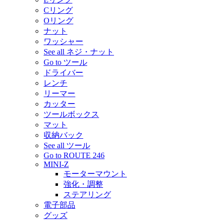
Cリング
Oリング
ナット
ワッシャー
See all ネジ・ナット
Go to ツール
ドライバー
レンチ
リーマー
カッター
ツールボックス
マット
収納バック
See all ツール
Go to ROUTE 246
MINI-Z
モーターマウント
強化・調整
ステアリング
電子部品
グッズ