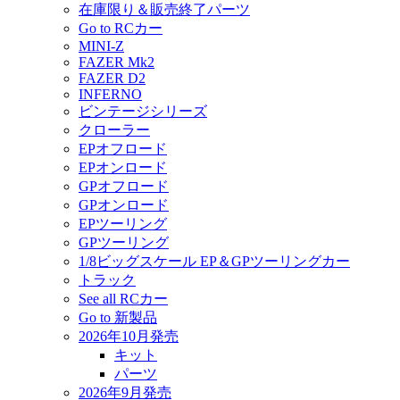
在庫限り＆販売終了パーツ
Go to RCカー
MINI-Z
FAZER Mk2
FAZER D2
INFERNO
ビンテージシリーズ
クローラー
EPオフロード
EPオンロード
GPオフロード
GPオンロード
EPツーリング
GPツーリング
1/8ビッグスケール EP＆GPツーリングカー
トラック
See all RCカー
Go to 新製品
2026年10月発売
キット
パーツ
2026年9月発売