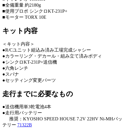
■全備重量 約2180g
■使用プロポ シンクロKT-231P+
■モーター TORX 10E
キット内容
＜キット内容＞
●R/Cユニット組込み済み工場完成シャシー
●カラーリング・デカール・組み立て済みボディ
●シンクロKT-231P+送信機
●六角レンチ
●スパナ
●セッティング変更パーツ
走行までに必要なもの
●送信機用単3乾電池4本
●走行用バッテリー
推奨：KYOSHO SPEED HOUSE 7.2V 22HV Ni-MHバッ
テリー
71322B