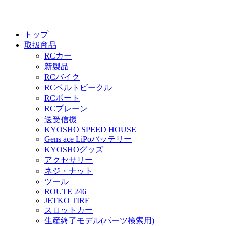
トップ
取扱商品
RCカー
新製品
RCバイク
RCベルトビークル
RCボート
RCプレーン
送受信機
KYOSHO SPEED HOUSE
Gens ace LiPoバッテリー
KYOSHOグッズ
アクセサリー
ネジ・ナット
ツール
ROUTE 246
JETKO TIRE
スロットカー
生産終了モデル(パーツ検索用)