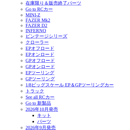
在庫限り＆販売終了パーツ
Go to RCカー
MINI-Z
FAZER Mk2
FAZER D2
INFERNO
ビンテージシリーズ
クローラー
EPオフロード
EPオンロード
GPオフロード
GPオンロード
EPツーリング
GPツーリング
1/8ビッグスケール EP＆GPツーリングカー
トラック
See all RCカー
Go to 新製品
2026年10月発売
キット
パーツ
2026年9月発売