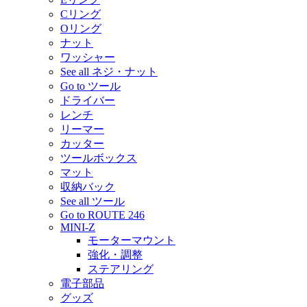
Cリング
Oリング
ナット
ワッシャー
See all ネジ・ナット
Go to ツール
ドライバー
レンチ
リーマー
カッター
ツールボックス
マット
収納バック
See all ツール
Go to ROUTE 246
MINI-Z
モーターマウント
強化・調整
ステアリング
電子部品
グッズ