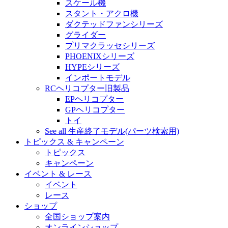
スケール機
スタント・アクロ機
ダクテッドファンシリーズ
グライダー
プリマクラッセシリーズ
PHOENIXシリーズ
HYPEシリーズ
インポートモデル
RCヘリコプター旧製品
EPヘリコプター
GPヘリコプター
トイ
See all 生産終了モデル(パーツ検索用)
トピックス & キャンペーン
トピックス
キャンペーン
イベント & レース
イベント
レース
ショップ
全国ショップ案内
オンラインショップ