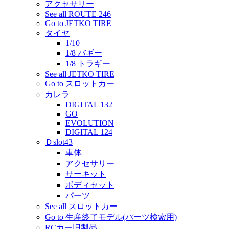
アクセサリー
See all ROUTE 246
Go to JETKO TIRE
タイヤ
1/10
1/8 バギー
1/8 トラギー
See all JETKO TIRE
Go to スロットカー
カレラ
DIGITAL 132
GO
EVOLUTION
DIGITAL 124
Ｄslot43
車体
アクセサリー
サーキット
ボディセット
パーツ
See all スロットカー
Go to 生産終了モデル(パーツ検索用)
RCカー旧製品