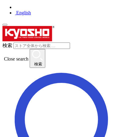
English
検索
Close search
検索