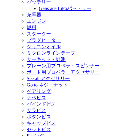
バッテリー
Gens ace LiPoバッテリー
充電器
エンジン
燃料
スターター
プラグヒーター
シリコンオイル
ミクロンラインテープ
サーキット・計測
プレーン用プロペラ・スピンナー
ボート用プロペラ・アクセサリー
See all アクセサリー
Go to ネジ・ナット
ベアリング
ナベビス
バインドビス
サラビス
ボタンビス
キャップビス
セットビス
Eリング