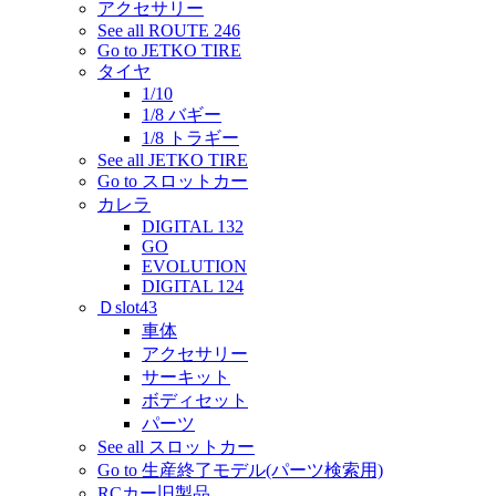
アクセサリー
See all ROUTE 246
Go to JETKO TIRE
タイヤ
1/10
1/8 バギー
1/8 トラギー
See all JETKO TIRE
Go to スロットカー
カレラ
DIGITAL 132
GO
EVOLUTION
DIGITAL 124
Ｄslot43
車体
アクセサリー
サーキット
ボディセット
パーツ
See all スロットカー
Go to 生産終了モデル(パーツ検索用)
RCカー旧製品