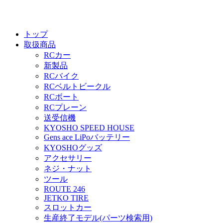
トップ
取扱商品
RCカー
新製品
RCバイク
RCベルトビークル
RCボート
RCプレーン
送受信機
KYOSHO SPEED HOUSE
Gens ace LiPoバッテリー
KYOSHOグッズ
アクセサリー
ネジ・ナット
ツール
ROUTE 246
JETKO TIRE
スロットカー
生産終了モデル(パーツ検索用)