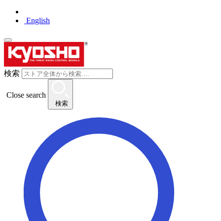
English
検索
Close search
検索