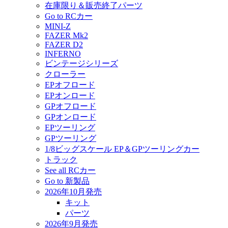
在庫限り＆販売終了パーツ
Go to RCカー
MINI-Z
FAZER Mk2
FAZER D2
INFERNO
ビンテージシリーズ
クローラー
EPオフロード
EPオンロード
GPオフロード
GPオンロード
EPツーリング
GPツーリング
1/8ビッグスケール EP＆GPツーリングカー
トラック
See all RCカー
Go to 新製品
2026年10月発売
キット
パーツ
2026年9月発売