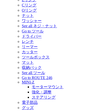
Cリング
Oリング
ナット
ワッシャー
See all ネジ・ナット
Go to ツール
ドライバー
レンチ
リーマー
カッター
ツールボックス
マット
収納バック
See all ツール
Go to ROUTE 246
MINI-Z
モーターマウント
強化・調整
ステアリング
電子部品
グッズ