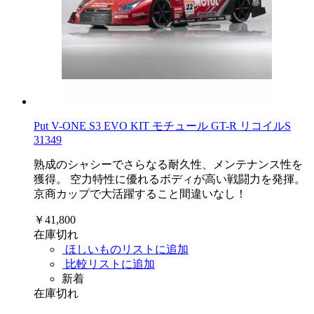
Put V-ONE S3 EVO KIT モチュール GT-R リコイルS
31349
熟成のシャシーでさらなる耐久性、メンテナンス性を
獲得。 空力特性に優れるボディが高い戦闘力を発揮。
京商カップで大活躍すること間違いなし！
￥41,800
在庫切れ
ほしいものリストに追加
比較リストに追加
新着
在庫切れ