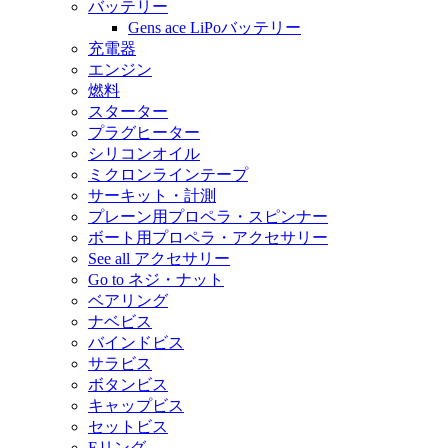
バッテリー
Gens ace LiPoバッテリー
充電器
エンジン
燃料
スターター
プラグヒーター
シリコンオイル
ミクロンラインテープ
サーキット・計測
プレーン用プロペラ・スピンナー
ボート用プロペラ・アクセサリー
See all アクセサリー
Go to ネジ・ナット
ベアリング
ナベビス
バインドビス
サラビス
ボタンビス
キャップビス
セットビス
Eリング