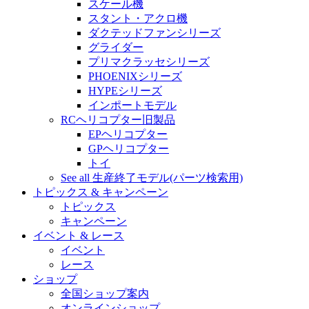
スケール機
スタント・アクロ機
ダクテッドファンシリーズ
グライダー
プリマクラッセシリーズ
PHOENIXシリーズ
HYPEシリーズ
インポートモデル
RCヘリコプター旧製品
EPヘリコプター
GPヘリコプター
トイ
See all 生産終了モデル(パーツ検索用)
トピックス & キャンペーン
トピックス
キャンペーン
イベント & レース
イベント
レース
ショップ
全国ショップ案内
オンラインショップ