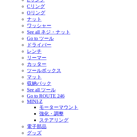
Cリング
Oリング
ナット
ワッシャー
See all ネジ・ナット
Go to ツール
ドライバー
レンチ
リーマー
カッター
ツールボックス
マット
収納バック
See all ツール
Go to ROUTE 246
MINI-Z
モーターマウント
強化・調整
ステアリング
電子部品
グッズ