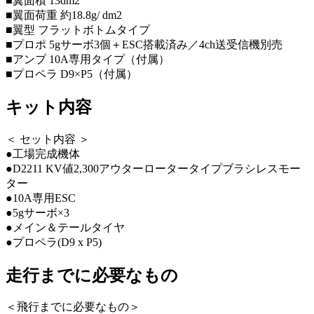
■翼面積 13dm2
■翼面荷重 約18.8g/ dm2
■翼型 フラットボトムタイプ
■プロポ 5gサーボ3個＋ESC搭載済み／4ch送受信機別売
■アンプ 10A専用タイプ（付属）
■プロペラ D9×P5（付属）
キット内容
＜ セット内容 ＞
●工場完成機体
●D2211 KV値2,300アウターロータータイプブラシレスモー
ター
●10A専用ESC
●5gサーボ×3
●メイン＆テールタイヤ
●プロペラ(D9 x P5)
走行までに必要なもの
＜飛行までに必要なもの＞