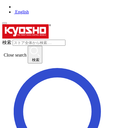
English
検索
Close search
検索