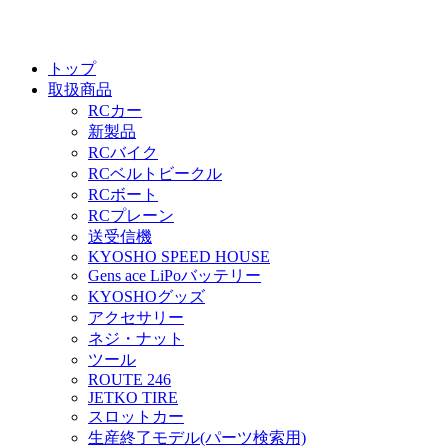
トップ
取扱商品
RCカー
新製品
RCバイク
RCベルトビークル
RCボート
RCプレーン
送受信機
KYOSHO SPEED HOUSE
Gens ace LiPoバッテリー
KYOSHOグッズ
アクセサリー
ネジ・ナット
ツール
ROUTE 246
JETKO TIRE
スロットカー
生産終了モデル(パーツ検索用)