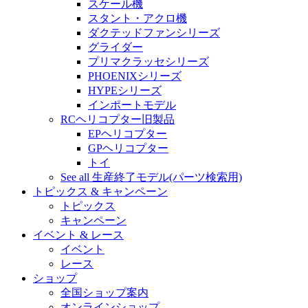
スケール機
スタント・アクロ機
ダクテッドファンシリーズ
グライダー
プリマクラッセシリーズ
PHOENIXシリーズ
HYPEシリーズ
インポートモデル
RCヘリコプター旧製品
EPヘリコプター
GPヘリコプター
トイ
See all 生産終了モデル(パーツ検索用)
トピックス & キャンペーン
トピックス
キャンペーン
イベント & レース
イベント
レース
ショップ
全国ショップ案内
オンラインショップ