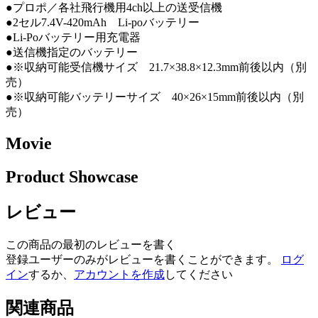
●プロポ／各社飛行機用4ch以上の送受信機
●2セル7.4V-420mAh Li-poバッテリー
●Li-Poバッテリー用充電器
●送信機指定のバッテリー
●※収納可能受信機サイズ 21.7×38.8×12.3mm前後以内（別
売）
●※収納可能バッテリーサイズ 40×26×15mm前後以内（別
売）
Movie
Product Showcase
レビュー
この商品の最初のレビューを書く
登録ユーザーのみがレビューを書くことができます。
ログ
イン
するか、
アカウントを作成
してください
関連商品