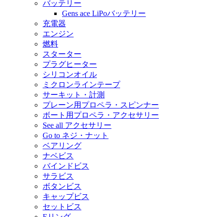
バッテリー
Gens ace LiPoバッテリー
充電器
エンジン
燃料
スターター
プラグヒーター
シリコンオイル
ミクロンラインテープ
サーキット・計測
プレーン用プロペラ・スピンナー
ボート用プロペラ・アクセサリー
See all アクセサリー
Go to ネジ・ナット
ベアリング
ナベビス
バインドビス
サラビス
ボタンビス
キャップビス
セットビス
Eリング