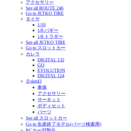
アクセサリー
See all ROUTE 246
Go to JETKO TIRE
タイヤ
1/10
1/8 バギー
1/8 トラギー
See all JETKO TIRE
Go to スロットカー
カレラ
DIGITAL 132
GO
EVOLUTION
DIGITAL 124
Ｄslot43
車体
アクセサリー
サーキット
ボディセット
パーツ
See all スロットカー
Go to 生産終了モデル(パーツ検索用)
RCカー旧製品