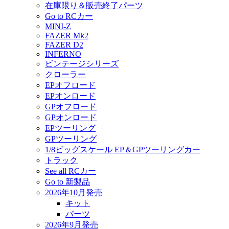
在庫限り＆販売終了パーツ
Go to RCカー
MINI-Z
FAZER Mk2
FAZER D2
INFERNO
ビンテージシリーズ
クローラー
EPオフロード
EPオンロード
GPオフロード
GPオンロード
EPツーリング
GPツーリング
1/8ビッグスケール EP＆GPツーリングカー
トラック
See all RCカー
Go to 新製品
2026年10月発売
キット
パーツ
2026年9月発売