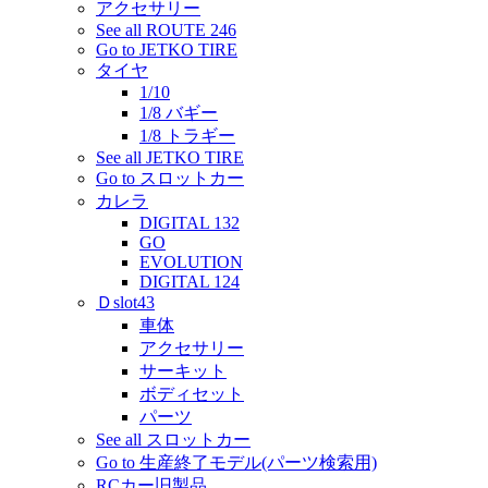
アクセサリー
See all ROUTE 246
Go to JETKO TIRE
タイヤ
1/10
1/8 バギー
1/8 トラギー
See all JETKO TIRE
Go to スロットカー
カレラ
DIGITAL 132
GO
EVOLUTION
DIGITAL 124
Ｄslot43
車体
アクセサリー
サーキット
ボディセット
パーツ
See all スロットカー
Go to 生産終了モデル(パーツ検索用)
RCカー旧製品