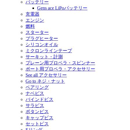
バッテリー
Gens ace LiPoバッテリー
充電器
エンジン
燃料
スターター
プラグヒーター
シリコンオイル
ミクロンラインテープ
サーキット・計測
プレーン用プロペラ・スピンナー
ボート用プロペラ・アクセサリー
See all アクセサリー
Go to ネジ・ナット
ベアリング
ナベビス
バインドビス
サラビス
ボタンビス
キャップビス
セットビス
Eリング