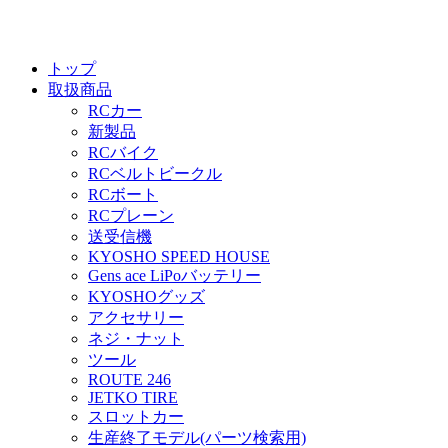
トップ
取扱商品
RCカー
新製品
RCバイク
RCベルトビークル
RCボート
RCプレーン
送受信機
KYOSHO SPEED HOUSE
Gens ace LiPoバッテリー
KYOSHOグッズ
アクセサリー
ネジ・ナット
ツール
ROUTE 246
JETKO TIRE
スロットカー
生産終了モデル(パーツ検索用)