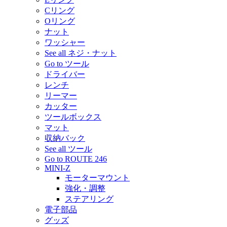
Cリング
Oリング
ナット
ワッシャー
See all ネジ・ナット
Go to ツール
ドライバー
レンチ
リーマー
カッター
ツールボックス
マット
収納バック
See all ツール
Go to ROUTE 246
MINI-Z
モーターマウント
強化・調整
ステアリング
電子部品
グッズ