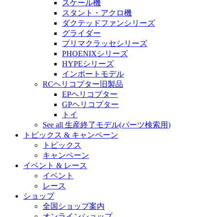
スケール機
スタント・アクロ機
ダクテッドファンシリーズ
グライダー
プリマクラッセシリーズ
PHOENIXシリーズ
HYPEシリーズ
インポートモデル
RCヘリコプター旧製品
EPヘリコプター
GPヘリコプター
トイ
See all 生産終了モデル(パーツ検索用)
トピックス & キャンペーン
トピックス
キャンペーン
イベント & レース
イベント
レース
ショップ
全国ショップ案内
オンラインショップ