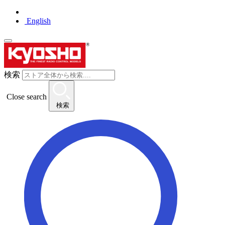
English
検索
Close search
検索