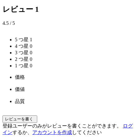
レビュー
1
4.5
/ 5
5 つ星
1
4 つ星
0
3 つ星
0
2 つ星
0
1 つ星
0
価格
価値
品質
レビューを書く
登録ユーザーのみがレビューを書くことができます。
ログ
イン
するか、
アカウントを作成
してください