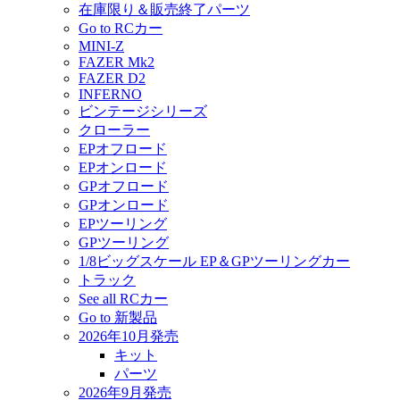
在庫限り＆販売終了パーツ
Go to RCカー
MINI-Z
FAZER Mk2
FAZER D2
INFERNO
ビンテージシリーズ
クローラー
EPオフロード
EPオンロード
GPオフロード
GPオンロード
EPツーリング
GPツーリング
1/8ビッグスケール EP＆GPツーリングカー
トラック
See all RCカー
Go to 新製品
2026年10月発売
キット
パーツ
2026年9月発売