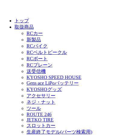
トップ
取扱商品
RCカー
新製品
RCバイク
RCベルトビークル
RCボート
RCプレーン
送受信機
KYOSHO SPEED HOUSE
Gens ace LiPoバッテリー
KYOSHOグッズ
アクセサリー
ネジ・ナット
ツール
ROUTE 246
JETKO TIRE
スロットカー
生産終了モデル(パーツ検索用)