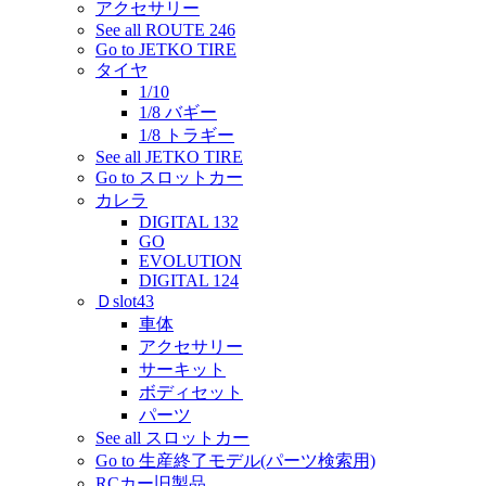
アクセサリー
See all ROUTE 246
Go to JETKO TIRE
タイヤ
1/10
1/8 バギー
1/8 トラギー
See all JETKO TIRE
Go to スロットカー
カレラ
DIGITAL 132
GO
EVOLUTION
DIGITAL 124
Ｄslot43
車体
アクセサリー
サーキット
ボディセット
パーツ
See all スロットカー
Go to 生産終了モデル(パーツ検索用)
RCカー旧製品