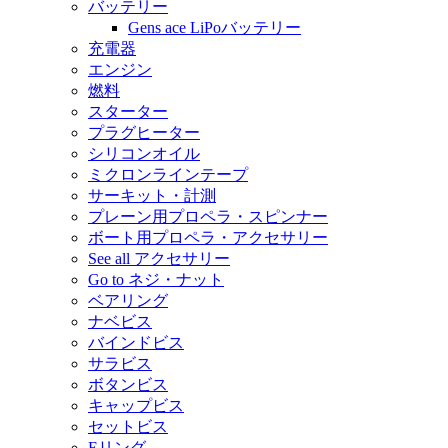
バッテリー
Gens ace LiPoバッテリー
充電器
エンジン
燃料
スターター
プラグヒーター
シリコンオイル
ミクロンラインテープ
サーキット・計測
プレーン用プロペラ・スピンナー
ボート用プロペラ・アクセサリー
See all アクセサリー
Go to ネジ・ナット
ベアリング
ナベビス
バインドビス
サラビス
ボタンビス
キャップビス
セットビス
Eリング