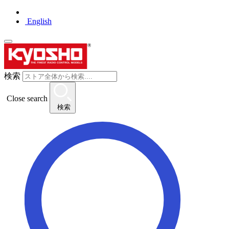
English
検索
Close search
検索