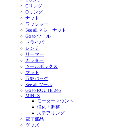
Cリング
Oリング
ナット
ワッシャー
See all ネジ・ナット
Go to ツール
ドライバー
レンチ
リーマー
カッター
ツールボックス
マット
収納バック
See all ツール
Go to ROUTE 246
MINI-Z
モーターマウント
強化・調整
ステアリング
電子部品
グッズ