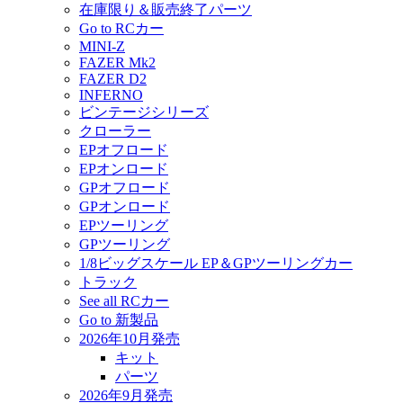
在庫限り＆販売終了パーツ
Go to RCカー
MINI-Z
FAZER Mk2
FAZER D2
INFERNO
ビンテージシリーズ
クローラー
EPオフロード
EPオンロード
GPオフロード
GPオンロード
EPツーリング
GPツーリング
1/8ビッグスケール EP＆GPツーリングカー
トラック
See all RCカー
Go to 新製品
2026年10月発売
キット
パーツ
2026年9月発売