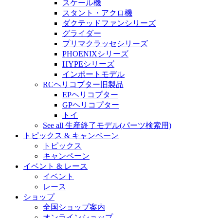
スケール機
スタント・アクロ機
ダクテッドファンシリーズ
グライダー
プリマクラッセシリーズ
PHOENIXシリーズ
HYPEシリーズ
インポートモデル
RCヘリコプター旧製品
EPヘリコプター
GPヘリコプター
トイ
See all 生産終了モデル(パーツ検索用)
トピックス & キャンペーン
トピックス
キャンペーン
イベント & レース
イベント
レース
ショップ
全国ショップ案内
オンラインショップ