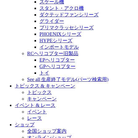
スケール機
スタント・アクロ機
ダクテッドファンシリーズ
グライダー
プリマクラッセシリーズ
PHOENIXシリーズ
HYPEシリーズ
インポートモデル
RCヘリコプター旧製品
EPヘリコプター
GPヘリコプター
トイ
See all 生産終了モデル(パーツ検索用)
トピックス & キャンペーン
トピックス
キャンペーン
イベント & レース
イベント
レース
ショップ
全国ショップ案内
オンラインショップ