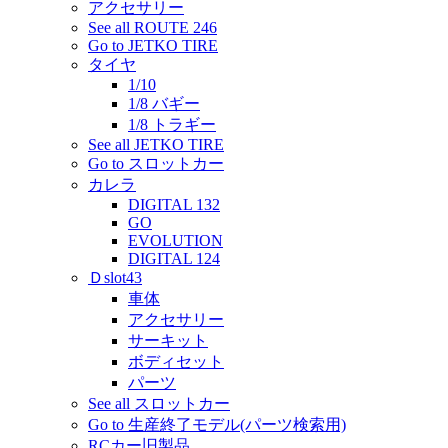
アクセサリー
See all ROUTE 246
Go to JETKO TIRE
タイヤ
1/10
1/8 バギー
1/8 トラギー
See all JETKO TIRE
Go to スロットカー
カレラ
DIGITAL 132
GO
EVOLUTION
DIGITAL 124
Ｄslot43
車体
アクセサリー
サーキット
ボディセット
パーツ
See all スロットカー
Go to 生産終了モデル(パーツ検索用)
RCカー旧製品