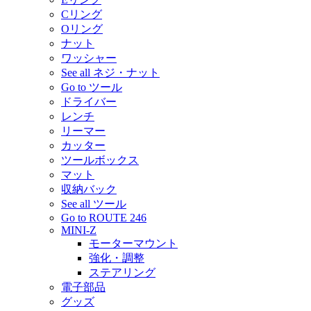
Cリング
Oリング
ナット
ワッシャー
See all ネジ・ナット
Go to ツール
ドライバー
レンチ
リーマー
カッター
ツールボックス
マット
収納バック
See all ツール
Go to ROUTE 246
MINI-Z
モーターマウント
強化・調整
ステアリング
電子部品
グッズ