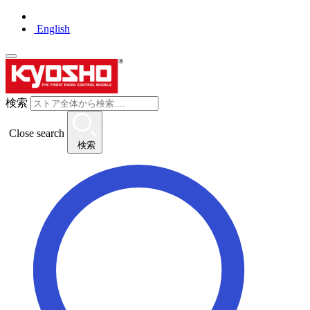
English
検索
Close search
検索