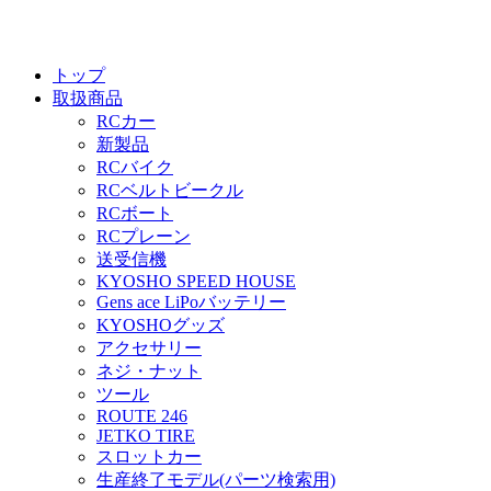
トップ
取扱商品
RCカー
新製品
RCバイク
RCベルトビークル
RCボート
RCプレーン
送受信機
KYOSHO SPEED HOUSE
Gens ace LiPoバッテリー
KYOSHOグッズ
アクセサリー
ネジ・ナット
ツール
ROUTE 246
JETKO TIRE
スロットカー
生産終了モデル(パーツ検索用)