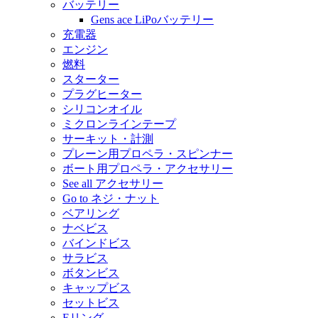
バッテリー
Gens ace LiPoバッテリー
充電器
エンジン
燃料
スターター
プラグヒーター
シリコンオイル
ミクロンラインテープ
サーキット・計測
プレーン用プロペラ・スピンナー
ボート用プロペラ・アクセサリー
See all アクセサリー
Go to ネジ・ナット
ベアリング
ナベビス
バインドビス
サラビス
ボタンビス
キャップビス
セットビス
Eリング