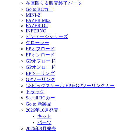
在庫限り＆販売終了パーツ
Go to RCカー
MINI-Z
FAZER Mk2
FAZER D2
INFERNO
ビンテージシリーズ
クローラー
EPオフロード
EPオンロード
GPオフロード
GPオンロード
EPツーリング
GPツーリング
1/8ビッグスケール EP＆GPツーリングカー
トラック
See all RCカー
Go to 新製品
2026年10月発売
キット
パーツ
2026年9月発売