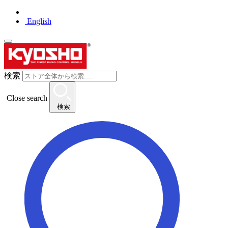
English
検索
Close search
検索