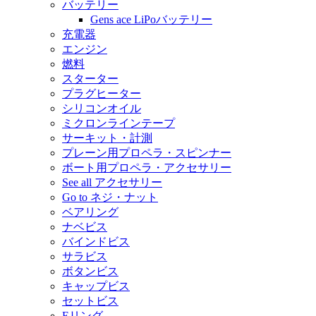
バッテリー
Gens ace LiPoバッテリー
充電器
エンジン
燃料
スターター
プラグヒーター
シリコンオイル
ミクロンラインテープ
サーキット・計測
プレーン用プロペラ・スピンナー
ボート用プロペラ・アクセサリー
See all アクセサリー
Go to ネジ・ナット
ベアリング
ナベビス
バインドビス
サラビス
ボタンビス
キャップビス
セットビス
Eリング