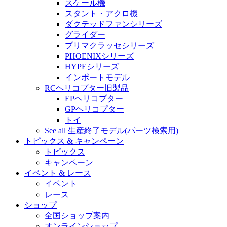
スケール機
スタント・アクロ機
ダクテッドファンシリーズ
グライダー
プリマクラッセシリーズ
PHOENIXシリーズ
HYPEシリーズ
インポートモデル
RCヘリコプター旧製品
EPヘリコプター
GPヘリコプター
トイ
See all 生産終了モデル(パーツ検索用)
トピックス & キャンペーン
トピックス
キャンペーン
イベント & レース
イベント
レース
ショップ
全国ショップ案内
オンラインショップ