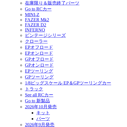
在庫限り＆販売終了パーツ
Go to RCカー
MINI-Z
FAZER Mk2
FAZER D2
INFERNO
ビンテージシリーズ
クローラー
EPオフロード
EPオンロード
GPオフロード
GPオンロード
EPツーリング
GPツーリング
1/8ビッグスケール EP＆GPツーリングカー
トラック
See all RCカー
Go to 新製品
2026年10月発売
キット
パーツ
2026年9月発売