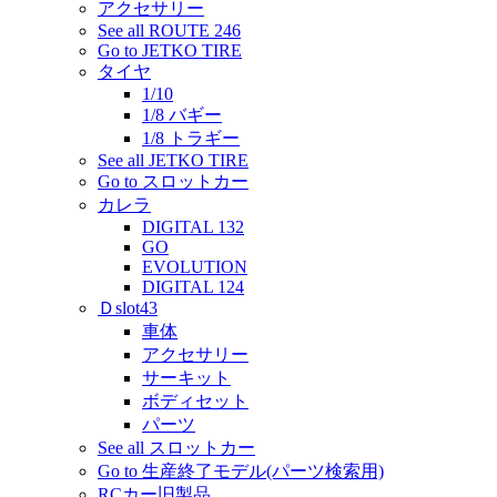
アクセサリー
See all ROUTE 246
Go to JETKO TIRE
タイヤ
1/10
1/8 バギー
1/8 トラギー
See all JETKO TIRE
Go to スロットカー
カレラ
DIGITAL 132
GO
EVOLUTION
DIGITAL 124
Ｄslot43
車体
アクセサリー
サーキット
ボディセット
パーツ
See all スロットカー
Go to 生産終了モデル(パーツ検索用)
RCカー旧製品