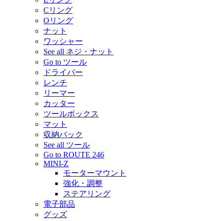
Cリング
Oリング
ナット
ワッシャー
See all ネジ・ナット
Go to ツール
ドライバー
レンチ
リーマー
カッター
ツールボックス
マット
収納バック
See all ツール
Go to ROUTE 246
MINI-Z
モーターマウント
強化・調整
ステアリング
電子部品
グッズ