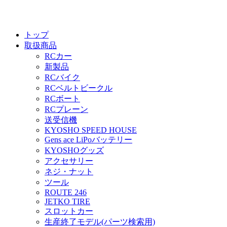
トップ
取扱商品
RCカー
新製品
RCバイク
RCベルトビークル
RCボート
RCプレーン
送受信機
KYOSHO SPEED HOUSE
Gens ace LiPoバッテリー
KYOSHOグッズ
アクセサリー
ネジ・ナット
ツール
ROUTE 246
JETKO TIRE
スロットカー
生産終了モデル(パーツ検索用)