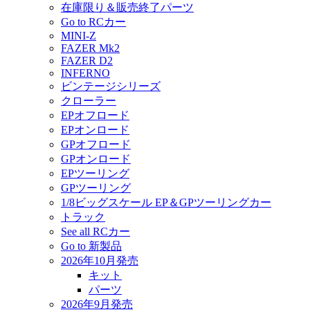
在庫限り＆販売終了パーツ
Go to RCカー
MINI-Z
FAZER Mk2
FAZER D2
INFERNO
ビンテージシリーズ
クローラー
EPオフロード
EPオンロード
GPオフロード
GPオンロード
EPツーリング
GPツーリング
1/8ビッグスケール EP＆GPツーリングカー
トラック
See all RCカー
Go to 新製品
2026年10月発売
キット
パーツ
2026年9月発売