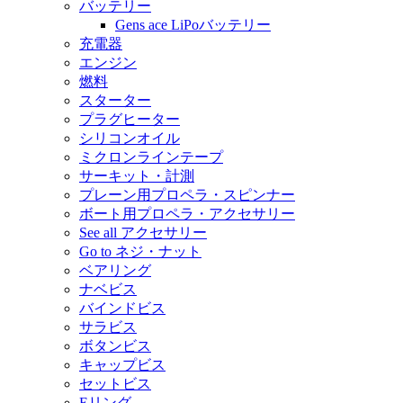
バッテリー
Gens ace LiPoバッテリー
充電器
エンジン
燃料
スターター
プラグヒーター
シリコンオイル
ミクロンラインテープ
サーキット・計測
プレーン用プロペラ・スピンナー
ボート用プロペラ・アクセサリー
See all アクセサリー
Go to ネジ・ナット
ベアリング
ナベビス
バインドビス
サラビス
ボタンビス
キャップビス
セットビス
Eリング