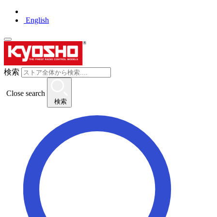
English
検索
Close search
検索