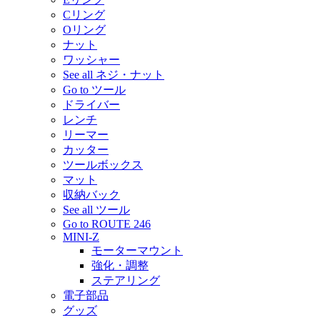
Cリング
Oリング
ナット
ワッシャー
See all ネジ・ナット
Go to ツール
ドライバー
レンチ
リーマー
カッター
ツールボックス
マット
収納バック
See all ツール
Go to ROUTE 246
MINI-Z
モーターマウント
強化・調整
ステアリング
電子部品
グッズ