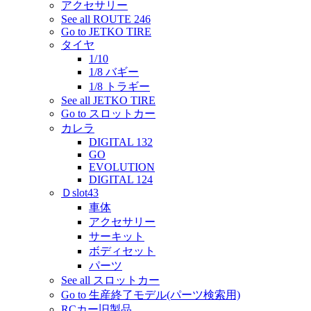
アクセサリー
See all ROUTE 246
Go to JETKO TIRE
タイヤ
1/10
1/8 バギー
1/8 トラギー
See all JETKO TIRE
Go to スロットカー
カレラ
DIGITAL 132
GO
EVOLUTION
DIGITAL 124
Ｄslot43
車体
アクセサリー
サーキット
ボディセット
パーツ
See all スロットカー
Go to 生産終了モデル(パーツ検索用)
RCカー旧製品