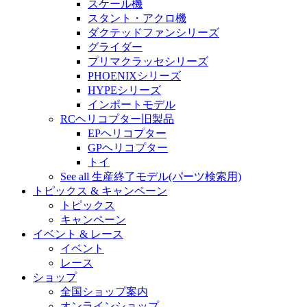
スケール機
スタント・アクロ機
ダクテッドファンシリーズ
グライダー
プリマクラッセシリーズ
PHOENIXシリーズ
HYPEシリーズ
インポートモデル
RCヘリコプター旧製品
EPヘリコプター
GPヘリコプター
トイ
See all 生産終了モデル(パーツ検索用)
トピックス & キャンペーン
トピックス
キャンペーン
イベント & レース
イベント
レース
ショップ
全国ショップ案内
オンラインショップ