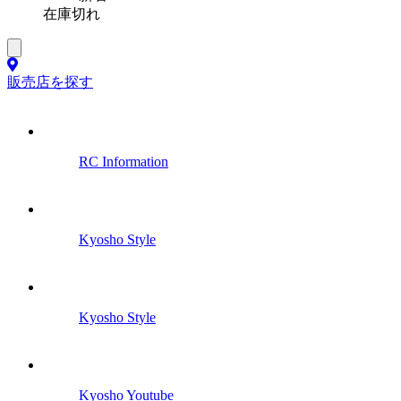
在庫切れ
販売店を探す
RC Information
Kyosho Style
Kyosho Style
Kyosho Youtube