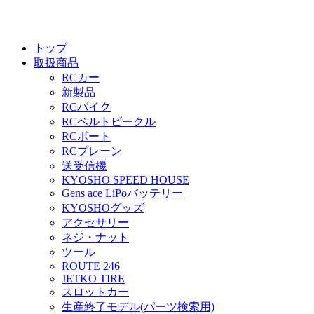
トップ
取扱商品
RCカー
新製品
RCバイク
RCベルトビークル
RCボート
RCプレーン
送受信機
KYOSHO SPEED HOUSE
Gens ace LiPoバッテリー
KYOSHOグッズ
アクセサリー
ネジ・ナット
ツール
ROUTE 246
JETKO TIRE
スロットカー
生産終了モデル(パーツ検索用)