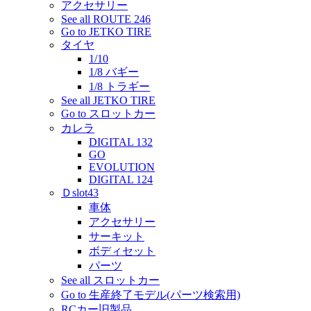
アクセサリー
See all ROUTE 246
Go to JETKO TIRE
タイヤ
1/10
1/8 バギー
1/8 トラギー
See all JETKO TIRE
Go to スロットカー
カレラ
DIGITAL 132
GO
EVOLUTION
DIGITAL 124
Ｄslot43
車体
アクセサリー
サーキット
ボディセット
パーツ
See all スロットカー
Go to 生産終了モデル(パーツ検索用)
RCカー旧製品