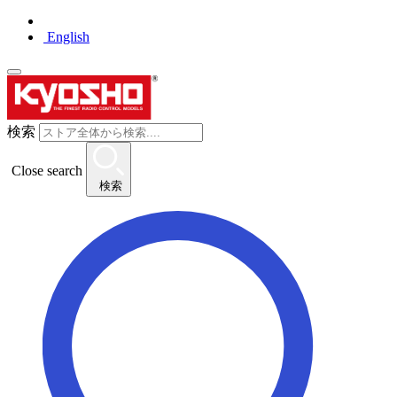
English
検索
Close search
検索