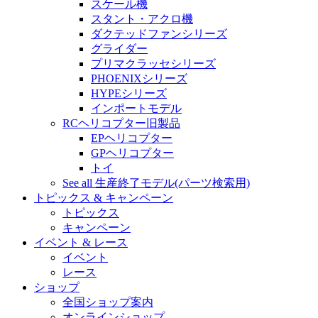
スケール機
スタント・アクロ機
ダクテッドファンシリーズ
グライダー
プリマクラッセシリーズ
PHOENIXシリーズ
HYPEシリーズ
インポートモデル
RCヘリコプター旧製品
EPヘリコプター
GPヘリコプター
トイ
See all 生産終了モデル(パーツ検索用)
トピックス & キャンペーン
トピックス
キャンペーン
イベント & レース
イベント
レース
ショップ
全国ショップ案内
オンラインショップ