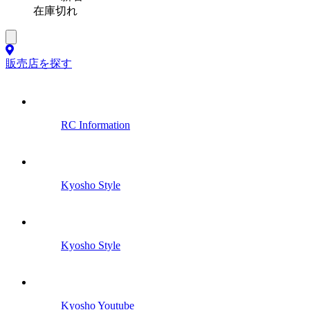
在庫切れ
販売店を探す
RC Information
Kyosho Style
Kyosho Style
Kyosho Youtube