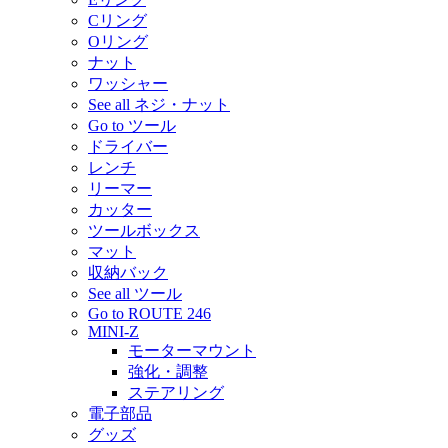
Cリング
Oリング
ナット
ワッシャー
See all ネジ・ナット
Go to ツール
ドライバー
レンチ
リーマー
カッター
ツールボックス
マット
収納バック
See all ツール
Go to ROUTE 246
MINI-Z
モーターマウント
強化・調整
ステアリング
電子部品
グッズ