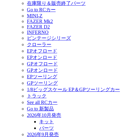
在庫限り＆販売終了パーツ
Go to RCカー
MINI-Z
FAZER Mk2
FAZER D2
INFERNO
ビンテージシリーズ
クローラー
EPオフロード
EPオンロード
GPオフロード
GPオンロード
EPツーリング
GPツーリング
1/8ビッグスケール EP＆GPツーリングカー
トラック
See all RCカー
Go to 新製品
2026年10月発売
キット
パーツ
2026年9月発売