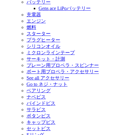
バッテリー
Gens ace LiPoバッテリー
充電器
エンジン
燃料
スターター
プラグヒーター
シリコンオイル
ミクロンラインテープ
サーキット・計測
プレーン用プロペラ・スピンナー
ボート用プロペラ・アクセサリー
See all アクセサリー
Go to ネジ・ナット
ベアリング
ナベビス
バインドビス
サラビス
ボタンビス
キャップビス
セットビス
Eリング