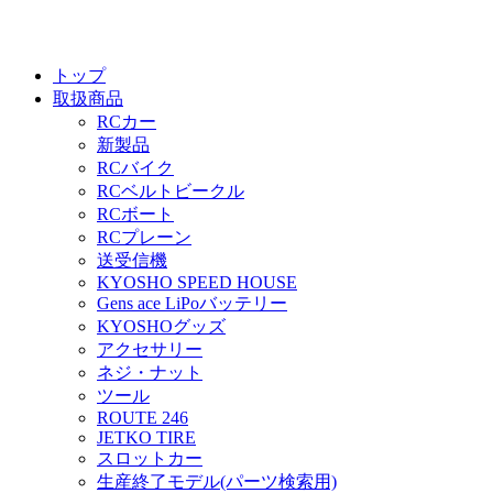
トップ
取扱商品
RCカー
新製品
RCバイク
RCベルトビークル
RCボート
RCプレーン
送受信機
KYOSHO SPEED HOUSE
Gens ace LiPoバッテリー
KYOSHOグッズ
アクセサリー
ネジ・ナット
ツール
ROUTE 246
JETKO TIRE
スロットカー
生産終了モデル(パーツ検索用)