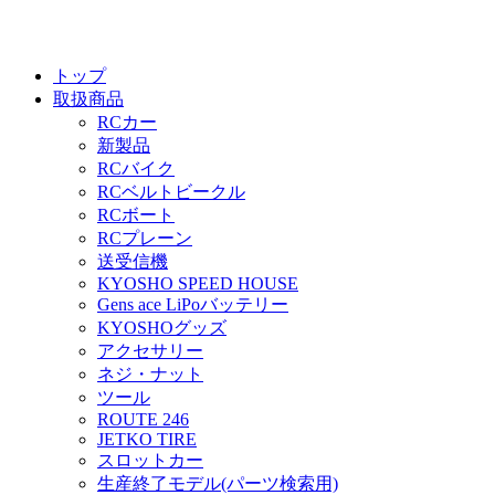
トップ
取扱商品
RCカー
新製品
RCバイク
RCベルトビークル
RCボート
RCプレーン
送受信機
KYOSHO SPEED HOUSE
Gens ace LiPoバッテリー
KYOSHOグッズ
アクセサリー
ネジ・ナット
ツール
ROUTE 246
JETKO TIRE
スロットカー
生産終了モデル(パーツ検索用)