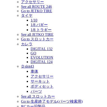
アクセサリー
See all ROUTE 246
Go to JETKO TIRE
タイヤ
1/10
1/8 バギー
1/8 トラギー
See all JETKO TIRE
Go to スロットカー
カレラ
DIGITAL 132
GO
EVOLUTION
DIGITAL 124
Ｄslot43
車体
アクセサリー
サーキット
ボディセット
パーツ
See all スロットカー
Go to 生産終了モデル(パーツ検索用)
RCカー旧製品