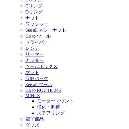
Cリング
Oリング
ナット
ワッシャー
See all ネジ・ナット
Go to ツール
ドライバー
レンチ
リーマー
カッター
ツールボックス
マット
収納バック
See all ツール
Go to ROUTE 246
MINI-Z
モーターマウント
強化・調整
ステアリング
電子部品
グッズ