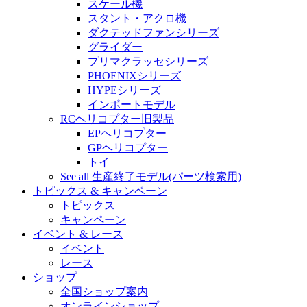
スケール機
スタント・アクロ機
ダクテッドファンシリーズ
グライダー
プリマクラッセシリーズ
PHOENIXシリーズ
HYPEシリーズ
インポートモデル
RCヘリコプター旧製品
EPヘリコプター
GPヘリコプター
トイ
See all 生産終了モデル(パーツ検索用)
トピックス & キャンペーン
トピックス
キャンペーン
イベント & レース
イベント
レース
ショップ
全国ショップ案内
オンラインショップ