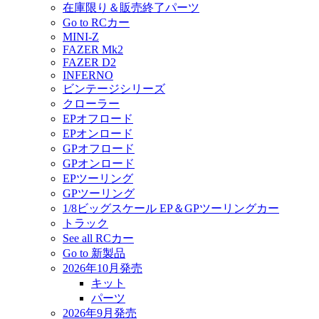
在庫限り＆販売終了パーツ
Go to RCカー
MINI-Z
FAZER Mk2
FAZER D2
INFERNO
ビンテージシリーズ
クローラー
EPオフロード
EPオンロード
GPオフロード
GPオンロード
EPツーリング
GPツーリング
1/8ビッグスケール EP＆GPツーリングカー
トラック
See all RCカー
Go to 新製品
2026年10月発売
キット
パーツ
2026年9月発売