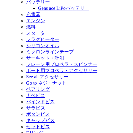
バッテリー
Gens ace LiPoバッテリー
充電器
エンジン
燃料
スターター
プラグヒーター
シリコンオイル
ミクロンラインテープ
サーキット・計測
プレーン用プロペラ・スピンナー
ボート用プロペラ・アクセサリー
See all アクセサリー
Go to ネジ・ナット
ベアリング
ナベビス
バインドビス
サラビス
ボタンビス
キャップビス
セットビス
Eリング