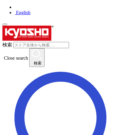
English
検索
Close search
検索