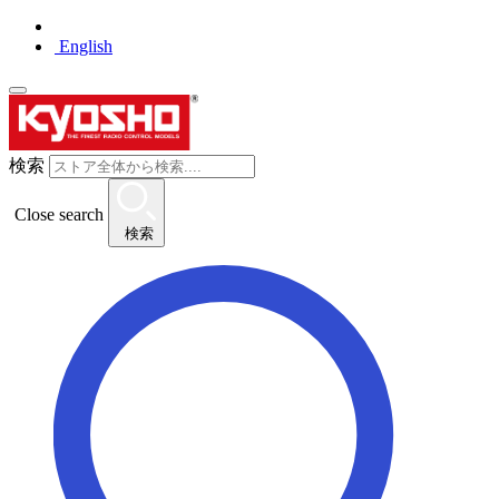
English
検索
Close search
検索