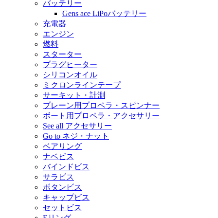
バッテリー
Gens ace LiPoバッテリー
充電器
エンジン
燃料
スターター
プラグヒーター
シリコンオイル
ミクロンラインテープ
サーキット・計測
プレーン用プロペラ・スピンナー
ボート用プロペラ・アクセサリー
See all アクセサリー
Go to ネジ・ナット
ベアリング
ナベビス
バインドビス
サラビス
ボタンビス
キャップビス
セットビス
Eリング