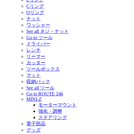
Cリング
Oリング
ナット
ワッシャー
See all ネジ・ナット
Go to ツール
ドライバー
レンチ
リーマー
カッター
ツールボックス
マット
収納バック
See all ツール
Go to ROUTE 246
MINI-Z
モーターマウント
強化・調整
ステアリング
電子部品
グッズ