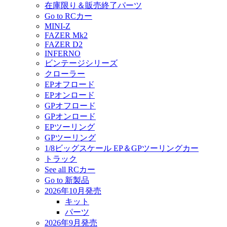
在庫限り＆販売終了パーツ
Go to RCカー
MINI-Z
FAZER Mk2
FAZER D2
INFERNO
ビンテージシリーズ
クローラー
EPオフロード
EPオンロード
GPオフロード
GPオンロード
EPツーリング
GPツーリング
1/8ビッグスケール EP＆GPツーリングカー
トラック
See all RCカー
Go to 新製品
2026年10月発売
キット
パーツ
2026年9月発売