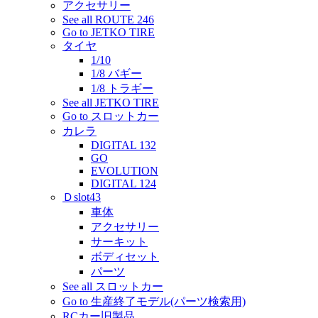
アクセサリー
See all ROUTE 246
Go to JETKO TIRE
タイヤ
1/10
1/8 バギー
1/8 トラギー
See all JETKO TIRE
Go to スロットカー
カレラ
DIGITAL 132
GO
EVOLUTION
DIGITAL 124
Ｄslot43
車体
アクセサリー
サーキット
ボディセット
パーツ
See all スロットカー
Go to 生産終了モデル(パーツ検索用)
RCカー旧製品