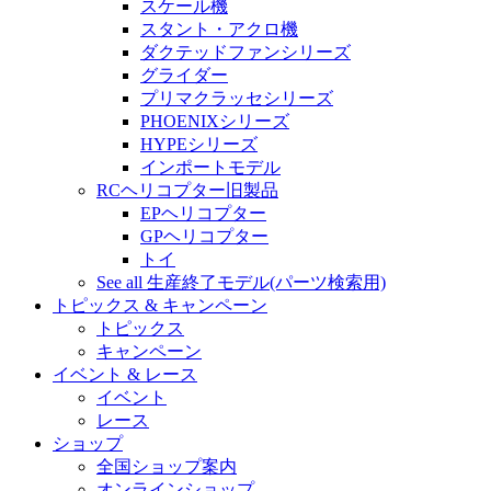
スケール機
スタント・アクロ機
ダクテッドファンシリーズ
グライダー
プリマクラッセシリーズ
PHOENIXシリーズ
HYPEシリーズ
インポートモデル
RCヘリコプター旧製品
EPヘリコプター
GPヘリコプター
トイ
See all 生産終了モデル(パーツ検索用)
トピックス & キャンペーン
トピックス
キャンペーン
イベント & レース
イベント
レース
ショップ
全国ショップ案内
オンラインショップ