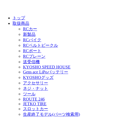
トップ
取扱商品
RCカー
新製品
RCバイク
RCベルトビークル
RCボート
RCプレーン
送受信機
KYOSHO SPEED HOUSE
Gens ace LiPoバッテリー
KYOSHOグッズ
アクセサリー
ネジ・ナット
ツール
ROUTE 246
JETKO TIRE
スロットカー
生産終了モデル(パーツ検索用)