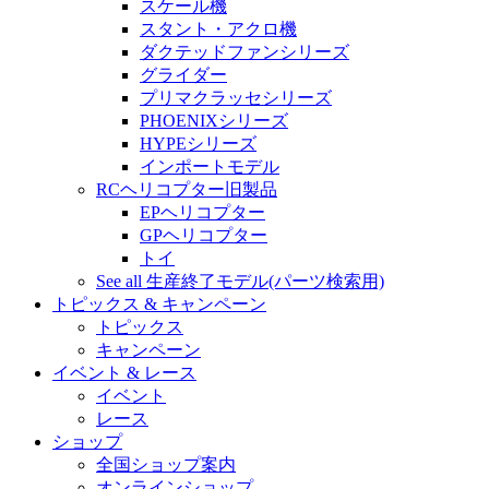
スケール機
スタント・アクロ機
ダクテッドファンシリーズ
グライダー
プリマクラッセシリーズ
PHOENIXシリーズ
HYPEシリーズ
インポートモデル
RCヘリコプター旧製品
EPヘリコプター
GPヘリコプター
トイ
See all 生産終了モデル(パーツ検索用)
トピックス & キャンペーン
トピックス
キャンペーン
イベント & レース
イベント
レース
ショップ
全国ショップ案内
オンラインショップ