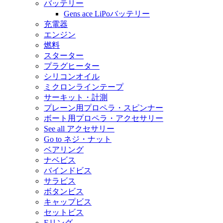
バッテリー
Gens ace LiPoバッテリー
充電器
エンジン
燃料
スターター
プラグヒーター
シリコンオイル
ミクロンラインテープ
サーキット・計測
プレーン用プロペラ・スピンナー
ボート用プロペラ・アクセサリー
See all アクセサリー
Go to ネジ・ナット
ベアリング
ナベビス
バインドビス
サラビス
ボタンビス
キャップビス
セットビス
Eリング