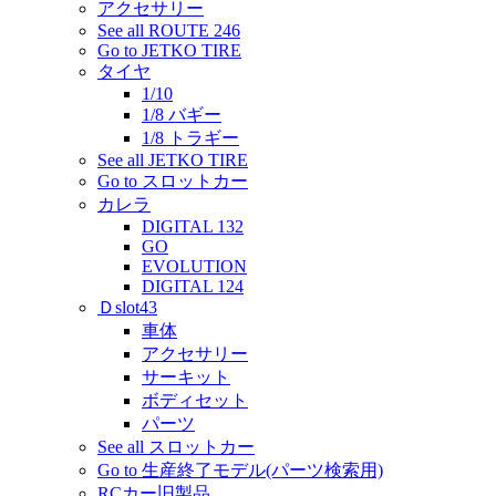
アクセサリー
See all ROUTE 246
Go to JETKO TIRE
タイヤ
1/10
1/8 バギー
1/8 トラギー
See all JETKO TIRE
Go to スロットカー
カレラ
DIGITAL 132
GO
EVOLUTION
DIGITAL 124
Ｄslot43
車体
アクセサリー
サーキット
ボディセット
パーツ
See all スロットカー
Go to 生産終了モデル(パーツ検索用)
RCカー旧製品