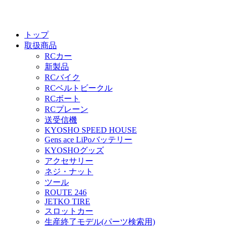
トップ
取扱商品
RCカー
新製品
RCバイク
RCベルトビークル
RCボート
RCプレーン
送受信機
KYOSHO SPEED HOUSE
Gens ace LiPoバッテリー
KYOSHOグッズ
アクセサリー
ネジ・ナット
ツール
ROUTE 246
JETKO TIRE
スロットカー
生産終了モデル(パーツ検索用)