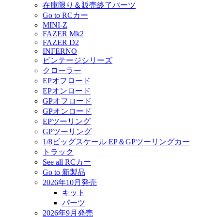
在庫限り＆販売終了パーツ
Go to RCカー
MINI-Z
FAZER Mk2
FAZER D2
INFERNO
ビンテージシリーズ
クローラー
EPオフロード
EPオンロード
GPオフロード
GPオンロード
EPツーリング
GPツーリング
1/8ビッグスケール EP＆GPツーリングカー
トラック
See all RCカー
Go to 新製品
2026年10月発売
キット
パーツ
2026年9月発売