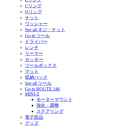
Cリング
Oリング
ナット
ワッシャー
See all ネジ・ナット
Go to ツール
ドライバー
レンチ
リーマー
カッター
ツールボックス
マット
収納バック
See all ツール
Go to ROUTE 246
MINI-Z
モーターマウント
強化・調整
ステアリング
電子部品
グッズ