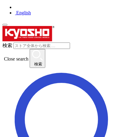
English
検索
Close search
検索