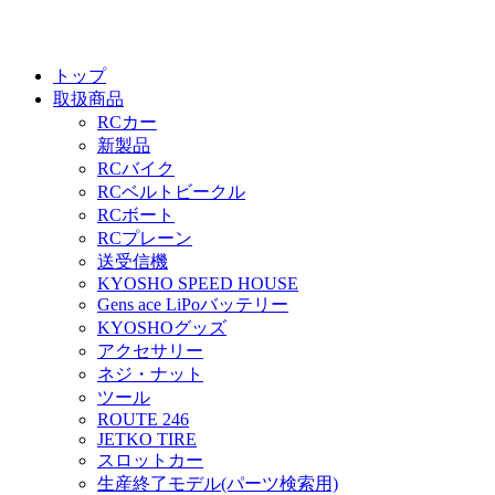
トップ
取扱商品
RCカー
新製品
RCバイク
RCベルトビークル
RCボート
RCプレーン
送受信機
KYOSHO SPEED HOUSE
Gens ace LiPoバッテリー
KYOSHOグッズ
アクセサリー
ネジ・ナット
ツール
ROUTE 246
JETKO TIRE
スロットカー
生産終了モデル(パーツ検索用)