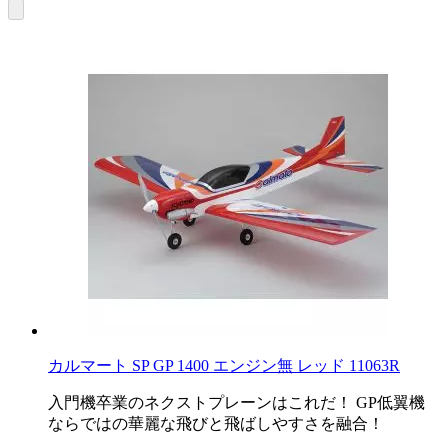
カルマート SP GP 1400 エンジン無 レッド 11063R
入門機卒業のネクストプレーンはこれだ！ GP低翼機
ならではの華麗な飛びと飛ばしやすさを融合！