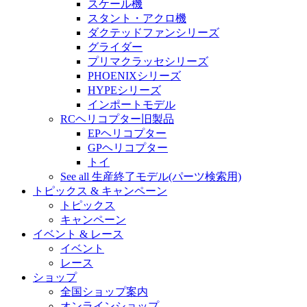
スケール機
スタント・アクロ機
ダクテッドファンシリーズ
グライダー
プリマクラッセシリーズ
PHOENIXシリーズ
HYPEシリーズ
インポートモデル
RCヘリコプター旧製品
EPヘリコプター
GPヘリコプター
トイ
See all 生産終了モデル(パーツ検索用)
トピックス & キャンペーン
トピックス
キャンペーン
イベント & レース
イベント
レース
ショップ
全国ショップ案内
オンラインショップ