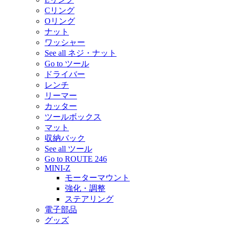
Cリング
Oリング
ナット
ワッシャー
See all ネジ・ナット
Go to ツール
ドライバー
レンチ
リーマー
カッター
ツールボックス
マット
収納バック
See all ツール
Go to ROUTE 246
MINI-Z
モーターマウント
強化・調整
ステアリング
電子部品
グッズ