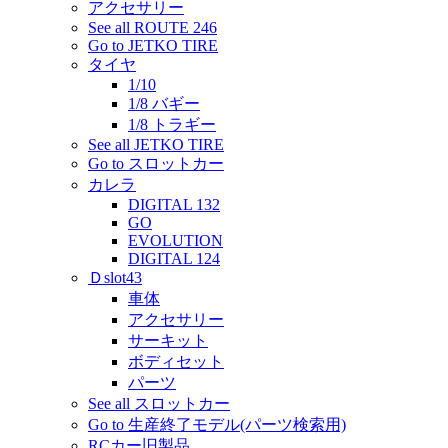
アクセサリー
See all ROUTE 246
Go to JETKO TIRE
タイヤ
1/10
1/8 バギー
1/8 トラギー
See all JETKO TIRE
Go to スロットカー
カレラ
DIGITAL 132
GO
EVOLUTION
DIGITAL 124
Ｄslot43
車体
アクセサリー
サーキット
ボディセット
パーツ
See all スロットカー
Go to 生産終了モデル(パーツ検索用)
RCカー旧製品