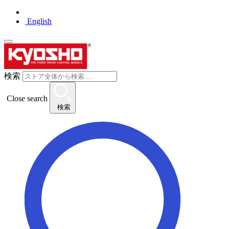
English
検索
Close search
検索