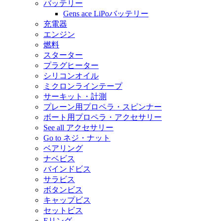
バッテリー
Gens ace LiPoバッテリー
充電器
エンジン
燃料
スターター
プラグヒーター
シリコンオイル
ミクロンラインテープ
サーキット・計測
プレーン用プロペラ・スピンナー
ボート用プロペラ・アクセサリー
See all アクセサリー
Go to ネジ・ナット
ベアリング
ナベビス
バインドビス
サラビス
ボタンビス
キャップビス
セットビス
Eリング