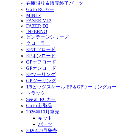
在庫限り＆販売終了パーツ
Go to RCカー
MINI-Z
FAZER Mk2
FAZER D2
INFERNO
ビンテージシリーズ
クローラー
EPオフロード
EPオンロード
GPオフロード
GPオンロード
EPツーリング
GPツーリング
1/8ビッグスケール EP＆GPツーリングカー
トラック
See all RCカー
Go to 新製品
2026年10月発売
キット
パーツ
2026年9月発売