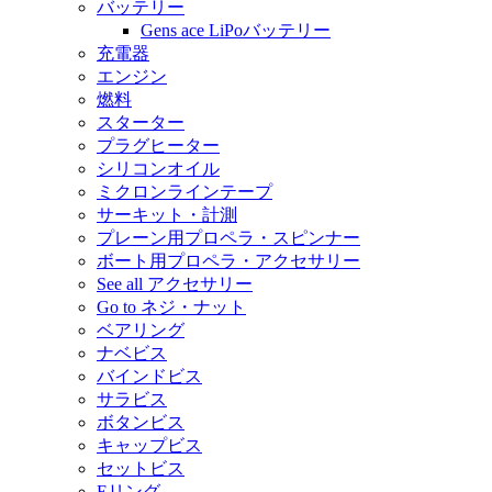
バッテリー
Gens ace LiPoバッテリー
充電器
エンジン
燃料
スターター
プラグヒーター
シリコンオイル
ミクロンラインテープ
サーキット・計測
プレーン用プロペラ・スピンナー
ボート用プロペラ・アクセサリー
See all アクセサリー
Go to ネジ・ナット
ベアリング
ナベビス
バインドビス
サラビス
ボタンビス
キャップビス
セットビス
Eリング