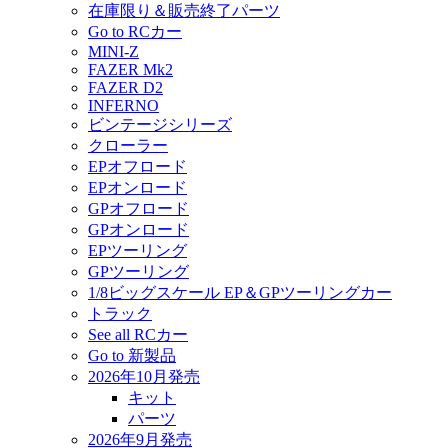
在庫限り＆販売終了パーツ
Go to RCカー
MINI-Z
FAZER Mk2
FAZER D2
INFERNO
ビンテージシリーズ
クローラー
EPオフロード
EPオンロード
GPオフロード
GPオンロード
EPツーリング
GPツーリング
1/8ビッグスケール EP＆GPツーリングカー
トラック
See all RCカー
Go to 新製品
2026年10月発売
キット
パーツ
2026年9月発売