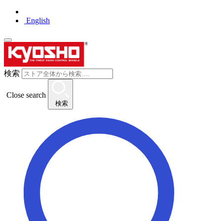
English
検索
Close search
検索