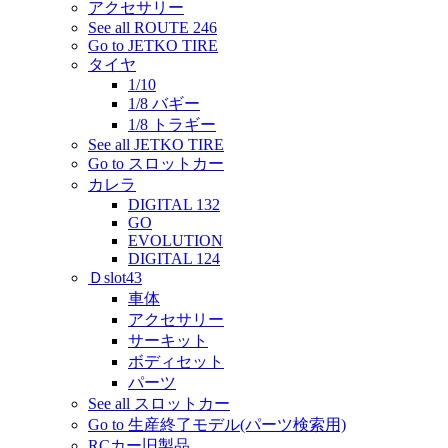
アクセサリー
See all ROUTE 246
Go to JETKO TIRE
タイヤ
1/10
1/8 バギー
1/8 トラギー
See all JETKO TIRE
Go to スロットカー
カレラ
DIGITAL 132
GO
EVOLUTION
DIGITAL 124
Ｄslot43
車体
アクセサリー
サーキット
ボディセット
パーツ
See all スロットカー
Go to 生産終了モデル(パーツ検索用)
RCカー旧製品