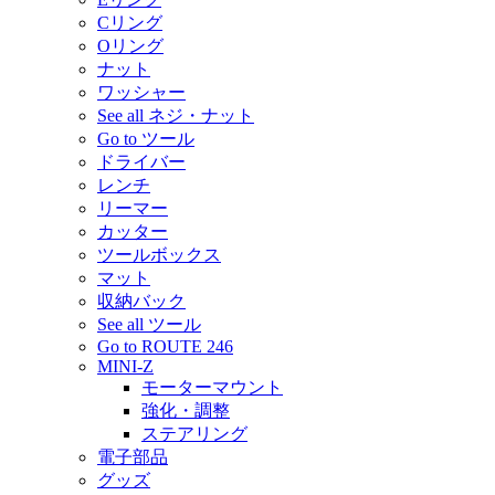
Cリング
Oリング
ナット
ワッシャー
See all ネジ・ナット
Go to ツール
ドライバー
レンチ
リーマー
カッター
ツールボックス
マット
収納バック
See all ツール
Go to ROUTE 246
MINI-Z
モーターマウント
強化・調整
ステアリング
電子部品
グッズ