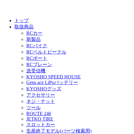
トップ
取扱商品
RCカー
新製品
RCバイク
RCベルトビークル
RCボート
RCプレーン
送受信機
KYOSHO SPEED HOUSE
Gens ace LiPoバッテリー
KYOSHOグッズ
アクセサリー
ネジ・ナット
ツール
ROUTE 246
JETKO TIRE
スロットカー
生産終了モデル(パーツ検索用)