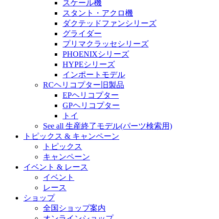
スケール機
スタント・アクロ機
ダクテッドファンシリーズ
グライダー
プリマクラッセシリーズ
PHOENIXシリーズ
HYPEシリーズ
インポートモデル
RCヘリコプター旧製品
EPヘリコプター
GPヘリコプター
トイ
See all 生産終了モデル(パーツ検索用)
トピックス & キャンペーン
トピックス
キャンペーン
イベント & レース
イベント
レース
ショップ
全国ショップ案内
オンラインショップ