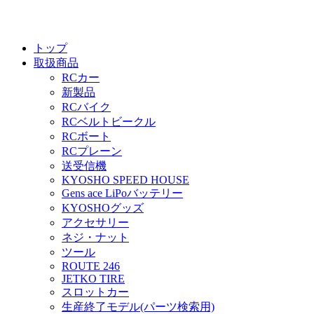
トップ
取扱商品
RCカー
新製品
RCバイク
RCベルトビークル
RCボート
RCプレーン
送受信機
KYOSHO SPEED HOUSE
Gens ace LiPoバッテリー
KYOSHOグッズ
アクセサリー
ネジ・ナット
ツール
ROUTE 246
JETKO TIRE
スロットカー
生産終了モデル(パーツ検索用)