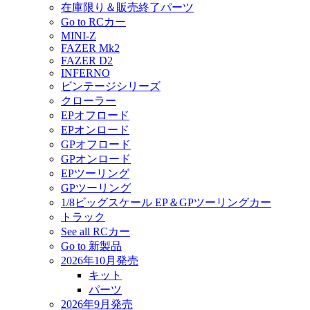
在庫限り＆販売終了パーツ
Go to RCカー
MINI-Z
FAZER Mk2
FAZER D2
INFERNO
ビンテージシリーズ
クローラー
EPオフロード
EPオンロード
GPオフロード
GPオンロード
EPツーリング
GPツーリング
1/8ビッグスケール EP＆GPツーリングカー
トラック
See all RCカー
Go to 新製品
2026年10月発売
キット
パーツ
2026年9月発売