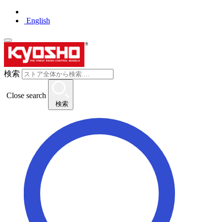
English
検索
Close search
検索