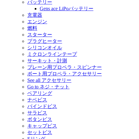
バッテリー
Gens ace LiPoバッテリー
充電器
エンジン
燃料
スターター
プラグヒーター
シリコンオイル
ミクロンラインテープ
サーキット・計測
プレーン用プロペラ・スピンナー
ボート用プロペラ・アクセサリー
See all アクセサリー
Go to ネジ・ナット
ベアリング
ナベビス
バインドビス
サラビス
ボタンビス
キャップビス
セットビス
Eリング