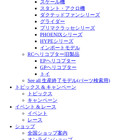
スケール機
スタント・アクロ機
ダクテッドファンシリーズ
グライダー
プリマクラッセシリーズ
PHOENIXシリーズ
HYPEシリーズ
インポートモデル
RCヘリコプター旧製品
EPヘリコプター
GPヘリコプター
トイ
See all 生産終了モデル(パーツ検索用)
トピックス & キャンペーン
トピックス
キャンペーン
イベント & レース
イベント
レース
ショップ
全国ショップ案内
オンラインショップ