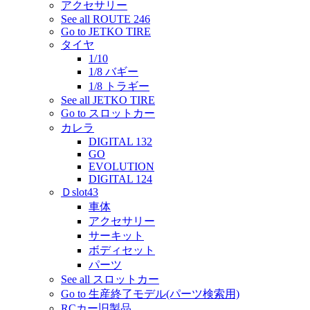
アクセサリー
See all ROUTE 246
Go to JETKO TIRE
タイヤ
1/10
1/8 バギー
1/8 トラギー
See all JETKO TIRE
Go to スロットカー
カレラ
DIGITAL 132
GO
EVOLUTION
DIGITAL 124
Ｄslot43
車体
アクセサリー
サーキット
ボディセット
パーツ
See all スロットカー
Go to 生産終了モデル(パーツ検索用)
RCカー旧製品