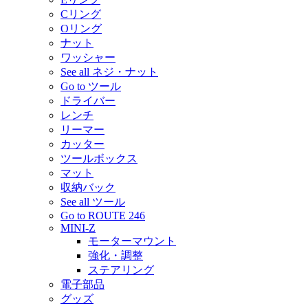
Cリング
Oリング
ナット
ワッシャー
See all ネジ・ナット
Go to ツール
ドライバー
レンチ
リーマー
カッター
ツールボックス
マット
収納バック
See all ツール
Go to ROUTE 246
MINI-Z
モーターマウント
強化・調整
ステアリング
電子部品
グッズ