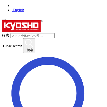
English
検索
Close search
検索