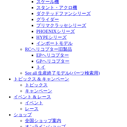
スケール機
スタント・アクロ機
ダクテッドファンシリーズ
グライダー
プリマクラッセシリーズ
PHOENIXシリーズ
HYPEシリーズ
インポートモデル
RCヘリコプター旧製品
EPヘリコプター
GPヘリコプター
トイ
See all 生産終了モデル(パーツ検索用)
トピックス & キャンペーン
トピックス
キャンペーン
イベント & レース
イベント
レース
ショップ
全国ショップ案内
オンラインショップ