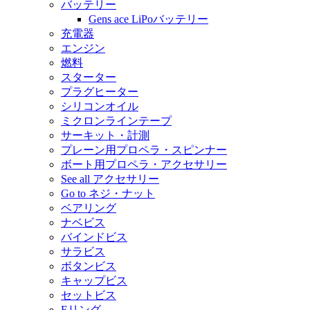
バッテリー
Gens ace LiPoバッテリー
充電器
エンジン
燃料
スターター
プラグヒーター
シリコンオイル
ミクロンラインテープ
サーキット・計測
プレーン用プロペラ・スピンナー
ボート用プロペラ・アクセサリー
See all アクセサリー
Go to ネジ・ナット
ベアリング
ナベビス
バインドビス
サラビス
ボタンビス
キャップビス
セットビス
Eリング