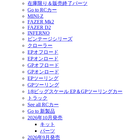
在庫限り＆販売終了パーツ
Go to RCカー
MINI-Z
FAZER Mk2
FAZER D2
INFERNO
ビンテージシリーズ
クローラー
EPオフロード
EPオンロード
GPオフロード
GPオンロード
EPツーリング
GPツーリング
1/8ビッグスケール EP＆GPツーリングカー
トラック
See all RCカー
Go to 新製品
2026年10月発売
キット
パーツ
2026年9月発売