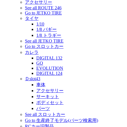
アクセサリー
See all ROUTE 246
Go to JETKO TIRE
タイヤ
1/10
1/8 バギー
1/8 トラギー
See all JETKO TIRE
Go to スロットカー
カレラ
DIGITAL 132
GO
EVOLUTION
DIGITAL 124
Ｄslot43
車体
アクセサリー
サーキット
ボディセット
パーツ
See all スロットカー
Go to 生産終了モデル(パーツ検索用)
RCカー旧製品