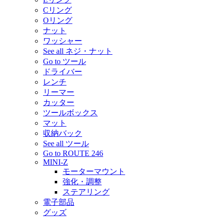
Cリング
Oリング
ナット
ワッシャー
See all ネジ・ナット
Go to ツール
ドライバー
レンチ
リーマー
カッター
ツールボックス
マット
収納バック
See all ツール
Go to ROUTE 246
MINI-Z
モーターマウント
強化・調整
ステアリング
電子部品
グッズ