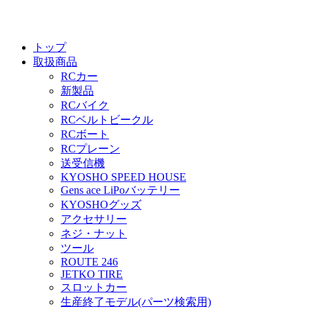
トップ
取扱商品
RCカー
新製品
RCバイク
RCベルトビークル
RCボート
RCプレーン
送受信機
KYOSHO SPEED HOUSE
Gens ace LiPoバッテリー
KYOSHOグッズ
アクセサリー
ネジ・ナット
ツール
ROUTE 246
JETKO TIRE
スロットカー
生産終了モデル(パーツ検索用)