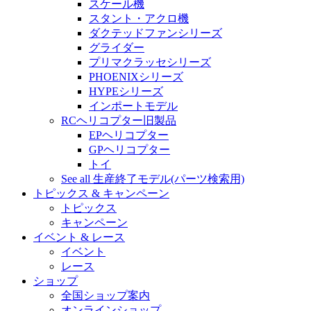
スケール機
スタント・アクロ機
ダクテッドファンシリーズ
グライダー
プリマクラッセシリーズ
PHOENIXシリーズ
HYPEシリーズ
インポートモデル
RCヘリコプター旧製品
EPヘリコプター
GPヘリコプター
トイ
See all 生産終了モデル(パーツ検索用)
トピックス & キャンペーン
トピックス
キャンペーン
イベント & レース
イベント
レース
ショップ
全国ショップ案内
オンラインショップ