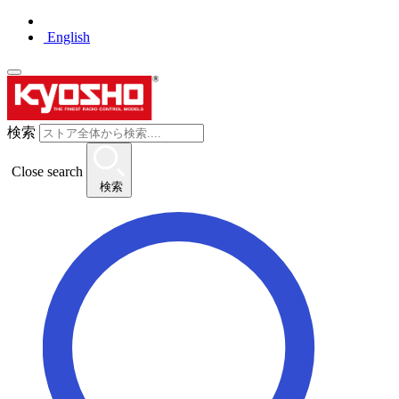
English
検索
Close search
検索