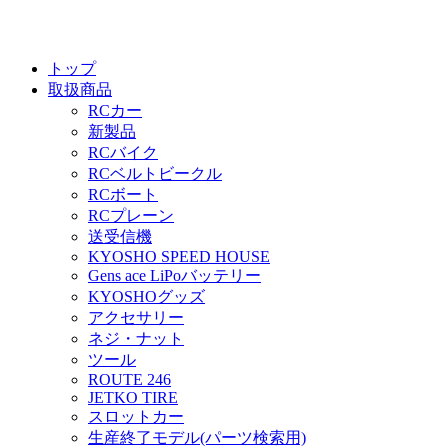
トップ
取扱商品
RCカー
新製品
RCバイク
RCベルトビークル
RCボート
RCプレーン
送受信機
KYOSHO SPEED HOUSE
Gens ace LiPoバッテリー
KYOSHOグッズ
アクセサリー
ネジ・ナット
ツール
ROUTE 246
JETKO TIRE
スロットカー
生産終了モデル(パーツ検索用)