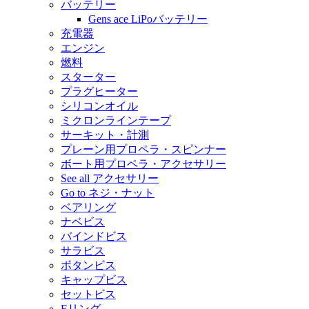
バッテリー
Gens ace LiPoバッテリー
充電器
エンジン
燃料
スターター
プラグヒーター
シリコンオイル
ミクロンラインテープ
サーキット・計測
プレーン用プロペラ・スピンナー
ボート用プロペラ・アクセサリー
See all アクセサリー
Go to ネジ・ナット
ベアリング
ナベビス
バインドビス
サラビス
ボタンビス
キャップビス
セットビス
Eリング