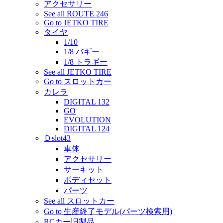
アクセサリー
See all ROUTE 246
Go to JETKO TIRE
タイヤ
1/10
1/8 バギー
1/8 トラギー
See all JETKO TIRE
Go to スロットカー
カレラ
DIGITAL 132
GO
EVOLUTION
DIGITAL 124
Ｄslot43
車体
アクセサリー
サーキット
ボディセット
パーツ
See all スロットカー
Go to 生産終了モデル(パーツ検索用)
RCカー旧製品