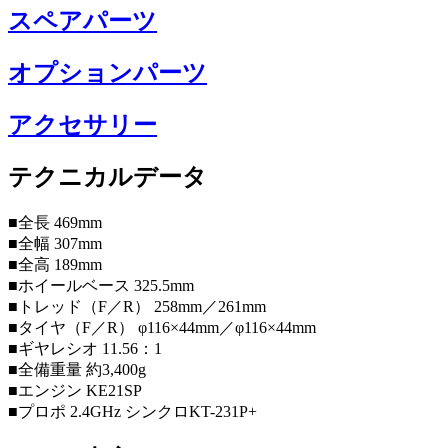
スペアパーツ
オプションパーツ
アクセサリー
テクニカルデータ
■全長 469mm
■全幅 307mm
■全高 189mm
■ホイールベース 325.5mm
■トレッド（F／R） 258mm／261mm
■タイヤ（F／R） φ116×44mm／φ116×44mm
■ギヤレシオ 11.56：1
■全備重量 約3,400g
■エンジン KE21SP
■プロポ 2.4GHz シンクロKT-231P+