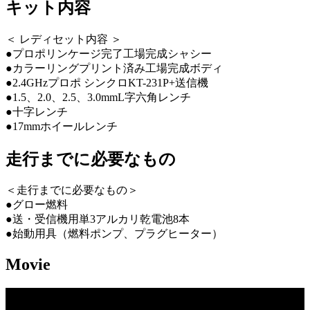
キット内容
＜ レディセット内容 ＞
●プロポリンケージ完了工場完成シャシー
●カラーリングプリント済み工場完成ボディ
●2.4GHzプロポ シンクロKT-231P+送信機
●1.5、2.0、2.5、3.0mmL字六角レンチ
●十字レンチ
●17mmホイールレンチ
走行までに必要なもの
＜走行までに必要なもの＞
●グロー燃料
●送・受信機用単3アルカリ乾電池8本
●始動用具（燃料ポンプ、プラグヒーター）
Movie