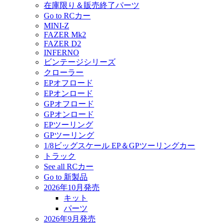
在庫限り＆販売終了パーツ
Go to RCカー
MINI-Z
FAZER Mk2
FAZER D2
INFERNO
ビンテージシリーズ
クローラー
EPオフロード
EPオンロード
GPオフロード
GPオンロード
EPツーリング
GPツーリング
1/8ビッグスケール EP＆GPツーリングカー
トラック
See all RCカー
Go to 新製品
2026年10月発売
キット
パーツ
2026年9月発売