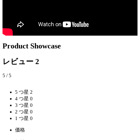
Product Showcase
レビュー
2
5
/ 5
5 つ星
2
4 つ星
0
3 つ星
0
2 つ星
0
1 つ星
0
価格