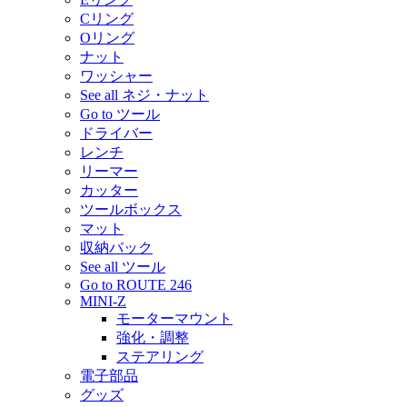
Cリング
Oリング
ナット
ワッシャー
See all ネジ・ナット
Go to ツール
ドライバー
レンチ
リーマー
カッター
ツールボックス
マット
収納バック
See all ツール
Go to ROUTE 246
MINI-Z
モーターマウント
強化・調整
ステアリング
電子部品
グッズ