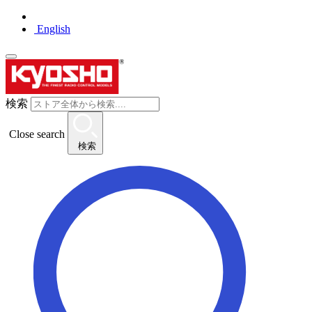
English
検索
Close search
検索