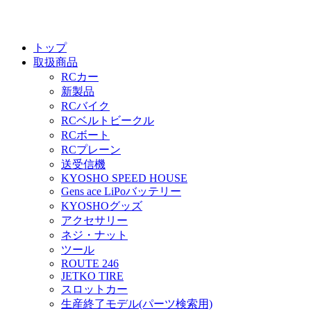
トップ
取扱商品
RCカー
新製品
RCバイク
RCベルトビークル
RCボート
RCプレーン
送受信機
KYOSHO SPEED HOUSE
Gens ace LiPoバッテリー
KYOSHOグッズ
アクセサリー
ネジ・ナット
ツール
ROUTE 246
JETKO TIRE
スロットカー
生産終了モデル(パーツ検索用)