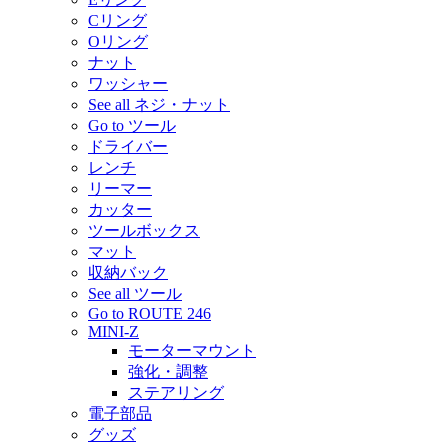
Cリング
Oリング
ナット
ワッシャー
See all ネジ・ナット
Go to ツール
ドライバー
レンチ
リーマー
カッター
ツールボックス
マット
収納バック
See all ツール
Go to ROUTE 246
MINI-Z
モーターマウント
強化・調整
ステアリング
電子部品
グッズ