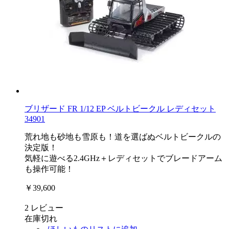
ブリザード FR 1/12 EP ベルトビークル レディセット
34901
荒れ地も砂地も雪原も！道を選ばぬベルトビークルの
決定版！
気軽に遊べる2.4GHz＋レディセットでブレードアーム
も操作可能！
￥39,600
2
レビュー
在庫切れ