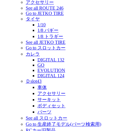
アクセサリー
See all ROUTE 246
Go to JETKO TIRE
タイヤ
1/10
1/8 バギー
1/8 トラギー
See all JETKO TIRE
Go to スロットカー
カレラ
DIGITAL 132
GO
EVOLUTION
DIGITAL 124
Ｄslot43
車体
アクセサリー
サーキット
ボディセット
パーツ
See all スロットカー
Go to 生産終了モデル(パーツ検索用)
RCカー旧製品