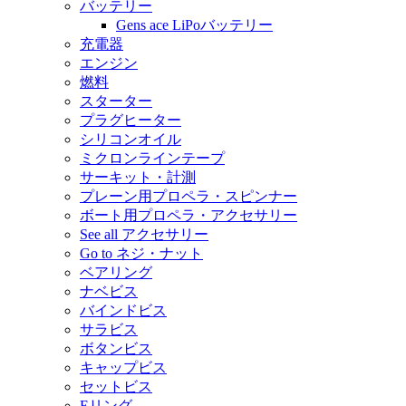
バッテリー
Gens ace LiPoバッテリー
充電器
エンジン
燃料
スターター
プラグヒーター
シリコンオイル
ミクロンラインテープ
サーキット・計測
プレーン用プロペラ・スピンナー
ボート用プロペラ・アクセサリー
See all アクセサリー
Go to ネジ・ナット
ベアリング
ナベビス
バインドビス
サラビス
ボタンビス
キャップビス
セットビス
Eリング