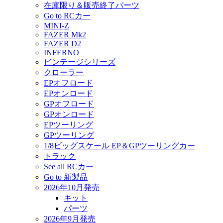
在庫限り＆販売終了パーツ
Go to RCカー
MINI-Z
FAZER Mk2
FAZER D2
INFERNO
ビンテージシリーズ
クローラー
EPオフロード
EPオンロード
GPオフロード
GPオンロード
EPツーリング
GPツーリング
1/8ビッグスケール EP＆GPツーリングカー
トラック
See all RCカー
Go to 新製品
2026年10月発売
キット
パーツ
2026年9月発売