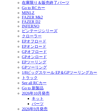
在庫限り＆販売終了パーツ
Go to RCカー
MINI-Z
FAZER Mk2
FAZER D2
INFERNO
ビンテージシリーズ
クローラー
EPオフロード
EPオンロード
GPオフロード
GPオンロード
EPツーリング
GPツーリング
1/8ビッグスケール EP＆GPツーリングカー
トラック
See all RCカー
Go to 新製品
2026年10月発売
キット
パーツ
2026年9月発売