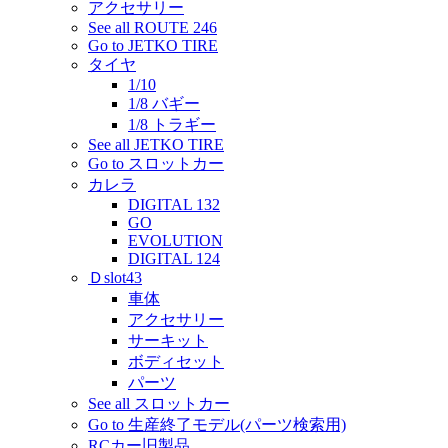
アクセサリー
See all ROUTE 246
Go to JETKO TIRE
タイヤ
1/10
1/8 バギー
1/8 トラギー
See all JETKO TIRE
Go to スロットカー
カレラ
DIGITAL 132
GO
EVOLUTION
DIGITAL 124
Ｄslot43
車体
アクセサリー
サーキット
ボディセット
パーツ
See all スロットカー
Go to 生産終了モデル(パーツ検索用)
RCカー旧製品