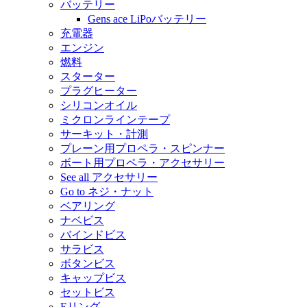
バッテリー
Gens ace LiPoバッテリー
充電器
エンジン
燃料
スターター
プラグヒーター
シリコンオイル
ミクロンラインテープ
サーキット・計測
プレーン用プロペラ・スピンナー
ボート用プロペラ・アクセサリー
See all アクセサリー
Go to ネジ・ナット
ベアリング
ナベビス
バインドビス
サラビス
ボタンビス
キャップビス
セットビス
Eリング