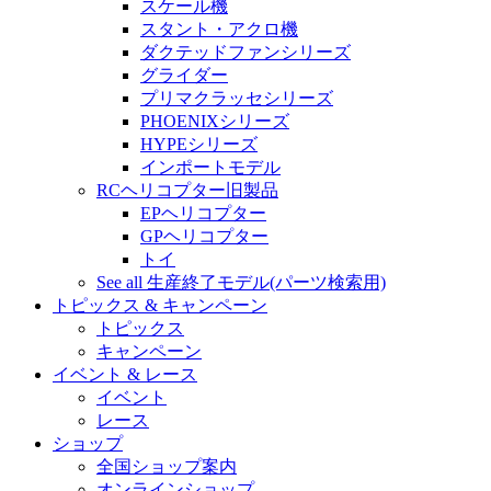
スケール機
スタント・アクロ機
ダクテッドファンシリーズ
グライダー
プリマクラッセシリーズ
PHOENIXシリーズ
HYPEシリーズ
インポートモデル
RCヘリコプター旧製品
EPヘリコプター
GPヘリコプター
トイ
See all 生産終了モデル(パーツ検索用)
トピックス & キャンペーン
トピックス
キャンペーン
イベント & レース
イベント
レース
ショップ
全国ショップ案内
オンラインショップ