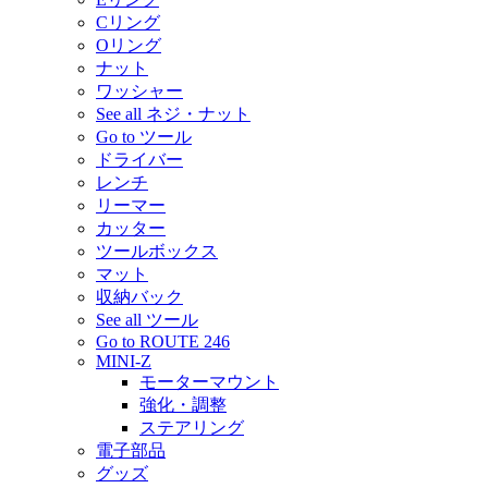
Cリング
Oリング
ナット
ワッシャー
See all ネジ・ナット
Go to ツール
ドライバー
レンチ
リーマー
カッター
ツールボックス
マット
収納バック
See all ツール
Go to ROUTE 246
MINI-Z
モーターマウント
強化・調整
ステアリング
電子部品
グッズ