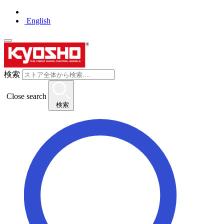
English
検索
Close search
検索