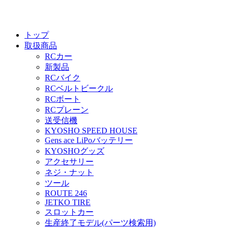
トップ
取扱商品
RCカー
新製品
RCバイク
RCベルトビークル
RCボート
RCプレーン
送受信機
KYOSHO SPEED HOUSE
Gens ace LiPoバッテリー
KYOSHOグッズ
アクセサリー
ネジ・ナット
ツール
ROUTE 246
JETKO TIRE
スロットカー
生産終了モデル(パーツ検索用)