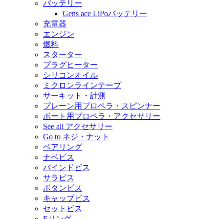
バッテリー
Gens ace LiPoバッテリー
充電器
エンジン
燃料
スターター
プラグヒーター
シリコンオイル
ミクロンラインテープ
サーキット・計測
プレーン用プロペラ・スピンナー
ボート用プロペラ・アクセサリー
See all アクセサリー
Go to ネジ・ナット
ベアリング
ナベビス
バインドビス
サラビス
ボタンビス
キャップビス
セットビス
Eリング