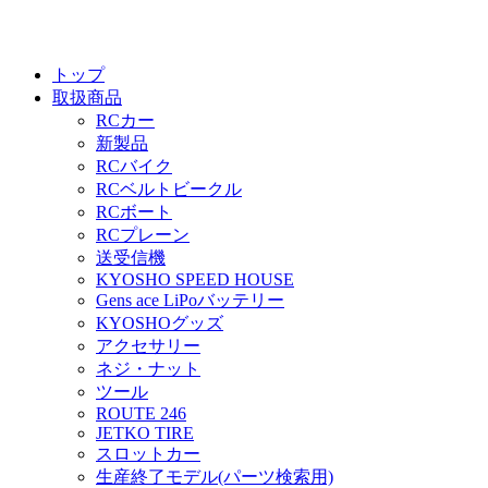
トップ
取扱商品
RCカー
新製品
RCバイク
RCベルトビークル
RCボート
RCプレーン
送受信機
KYOSHO SPEED HOUSE
Gens ace LiPoバッテリー
KYOSHOグッズ
アクセサリー
ネジ・ナット
ツール
ROUTE 246
JETKO TIRE
スロットカー
生産終了モデル(パーツ検索用)