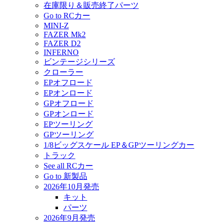
在庫限り＆販売終了パーツ
Go to RCカー
MINI-Z
FAZER Mk2
FAZER D2
INFERNO
ビンテージシリーズ
クローラー
EPオフロード
EPオンロード
GPオフロード
GPオンロード
EPツーリング
GPツーリング
1/8ビッグスケール EP＆GPツーリングカー
トラック
See all RCカー
Go to 新製品
2026年10月発売
キット
パーツ
2026年9月発売