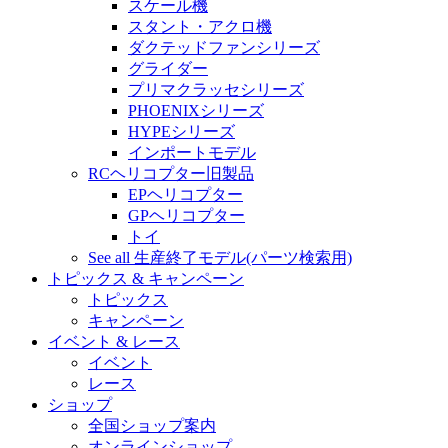
スケール機
スタント・アクロ機
ダクテッドファンシリーズ
グライダー
プリマクラッセシリーズ
PHOENIXシリーズ
HYPEシリーズ
インポートモデル
RCヘリコプター旧製品
EPヘリコプター
GPヘリコプター
トイ
See all 生産終了モデル(パーツ検索用)
トピックス & キャンペーン
トピックス
キャンペーン
イベント & レース
イベント
レース
ショップ
全国ショップ案内
オンラインショップ