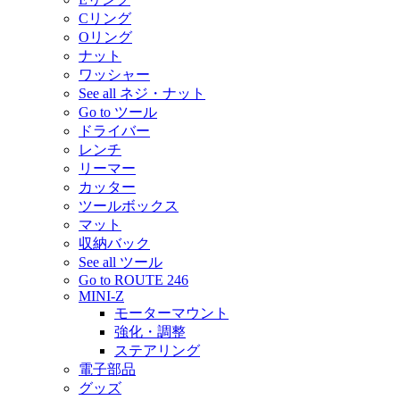
Cリング
Oリング
ナット
ワッシャー
See all ネジ・ナット
Go to ツール
ドライバー
レンチ
リーマー
カッター
ツールボックス
マット
収納バック
See all ツール
Go to ROUTE 246
MINI-Z
モーターマウント
強化・調整
ステアリング
電子部品
グッズ