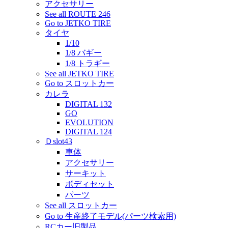
アクセサリー
See all ROUTE 246
Go to JETKO TIRE
タイヤ
1/10
1/8 バギー
1/8 トラギー
See all JETKO TIRE
Go to スロットカー
カレラ
DIGITAL 132
GO
EVOLUTION
DIGITAL 124
Ｄslot43
車体
アクセサリー
サーキット
ボディセット
パーツ
See all スロットカー
Go to 生産終了モデル(パーツ検索用)
RCカー旧製品