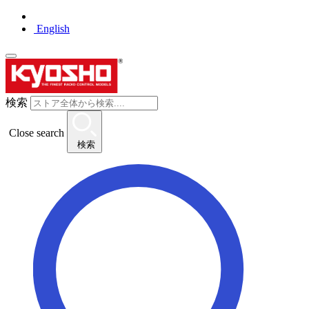
English
検索
Close search
検索