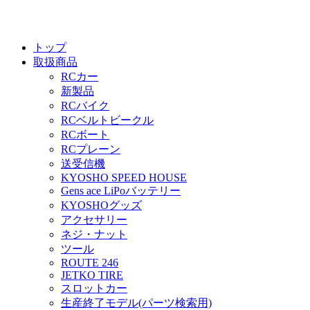
トップ
取扱商品
RCカー
新製品
RCバイク
RCベルトビークル
RCボート
RCプレーン
送受信機
KYOSHO SPEED HOUSE
Gens ace LiPoバッテリー
KYOSHOグッズ
アクセサリー
ネジ・ナット
ツール
ROUTE 246
JETKO TIRE
スロットカー
生産終了モデル(パーツ検索用)