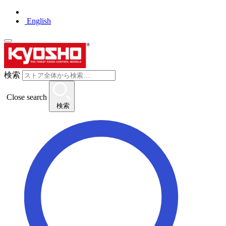
English
検索
Close search
検索