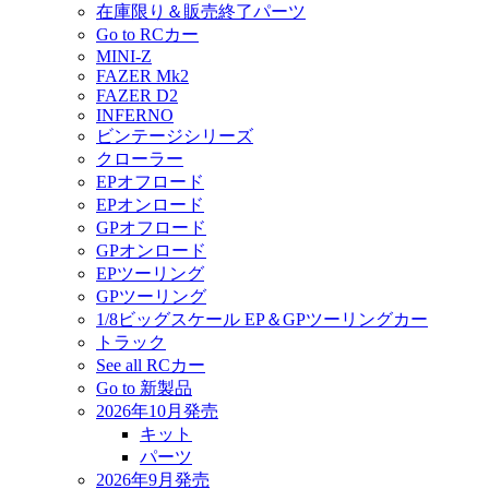
在庫限り＆販売終了パーツ
Go to RCカー
MINI-Z
FAZER Mk2
FAZER D2
INFERNO
ビンテージシリーズ
クローラー
EPオフロード
EPオンロード
GPオフロード
GPオンロード
EPツーリング
GPツーリング
1/8ビッグスケール EP＆GPツーリングカー
トラック
See all RCカー
Go to 新製品
2026年10月発売
キット
パーツ
2026年9月発売