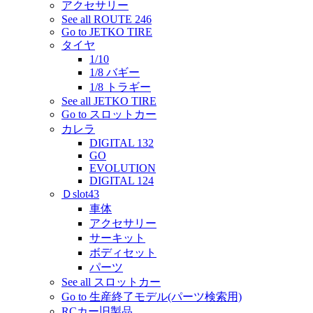
アクセサリー
See all ROUTE 246
Go to JETKO TIRE
タイヤ
1/10
1/8 バギー
1/8 トラギー
See all JETKO TIRE
Go to スロットカー
カレラ
DIGITAL 132
GO
EVOLUTION
DIGITAL 124
Ｄslot43
車体
アクセサリー
サーキット
ボディセット
パーツ
See all スロットカー
Go to 生産終了モデル(パーツ検索用)
RCカー旧製品