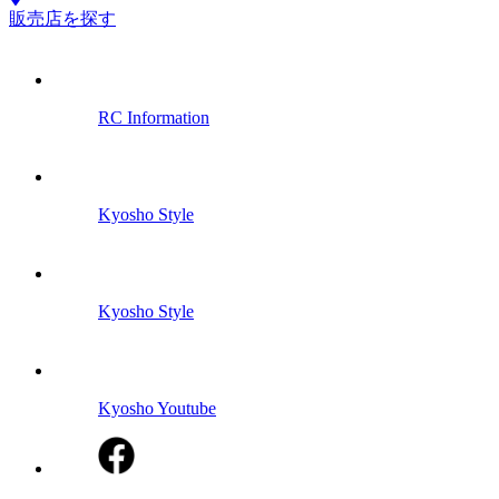
販売店を探す
RC Information
Kyosho Style
Kyosho Style
Kyosho Youtube