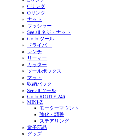
Cリング
Oリング
ナット
ワッシャー
See all ネジ・ナット
Go to ツール
ドライバー
レンチ
リーマー
カッター
ツールボックス
マット
収納バック
See all ツール
Go to ROUTE 246
MINI-Z
モーターマウント
強化・調整
ステアリング
電子部品
グッズ