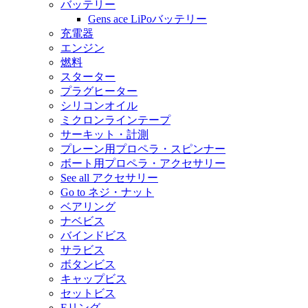
バッテリー
Gens ace LiPoバッテリー
充電器
エンジン
燃料
スターター
プラグヒーター
シリコンオイル
ミクロンラインテープ
サーキット・計測
プレーン用プロペラ・スピンナー
ボート用プロペラ・アクセサリー
See all アクセサリー
Go to ネジ・ナット
ベアリング
ナベビス
バインドビス
サラビス
ボタンビス
キャップビス
セットビス
Eリング