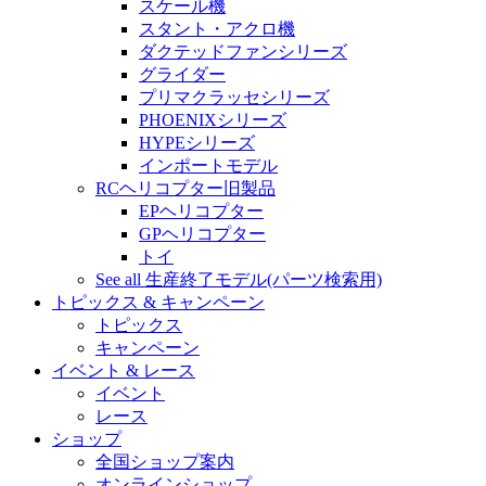
スケール機
スタント・アクロ機
ダクテッドファンシリーズ
グライダー
プリマクラッセシリーズ
PHOENIXシリーズ
HYPEシリーズ
インポートモデル
RCヘリコプター旧製品
EPヘリコプター
GPヘリコプター
トイ
See all 生産終了モデル(パーツ検索用)
トピックス & キャンペーン
トピックス
キャンペーン
イベント & レース
イベント
レース
ショップ
全国ショップ案内
オンラインショップ