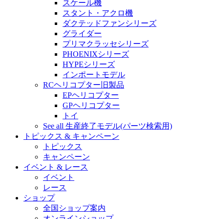
スケール機
スタント・アクロ機
ダクテッドファンシリーズ
グライダー
プリマクラッセシリーズ
PHOENIXシリーズ
HYPEシリーズ
インポートモデル
RCヘリコプター旧製品
EPヘリコプター
GPヘリコプター
トイ
See all 生産終了モデル(パーツ検索用)
トピックス & キャンペーン
トピックス
キャンペーン
イベント & レース
イベント
レース
ショップ
全国ショップ案内
オンラインショップ