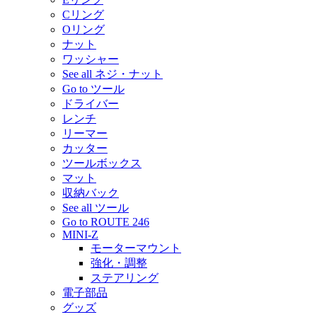
Cリング
Oリング
ナット
ワッシャー
See all ネジ・ナット
Go to ツール
ドライバー
レンチ
リーマー
カッター
ツールボックス
マット
収納バック
See all ツール
Go to ROUTE 246
MINI-Z
モーターマウント
強化・調整
ステアリング
電子部品
グッズ