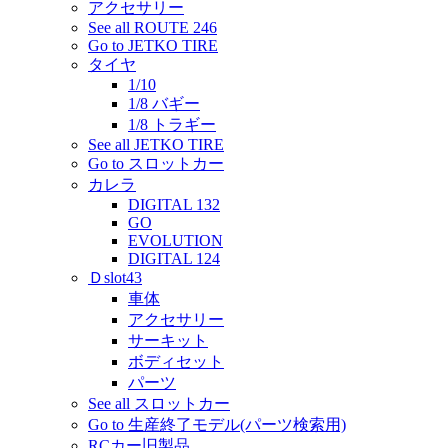
アクセサリー
See all ROUTE 246
Go to JETKO TIRE
タイヤ
1/10
1/8 バギー
1/8 トラギー
See all JETKO TIRE
Go to スロットカー
カレラ
DIGITAL 132
GO
EVOLUTION
DIGITAL 124
Ｄslot43
車体
アクセサリー
サーキット
ボディセット
パーツ
See all スロットカー
Go to 生産終了モデル(パーツ検索用)
RCカー旧製品