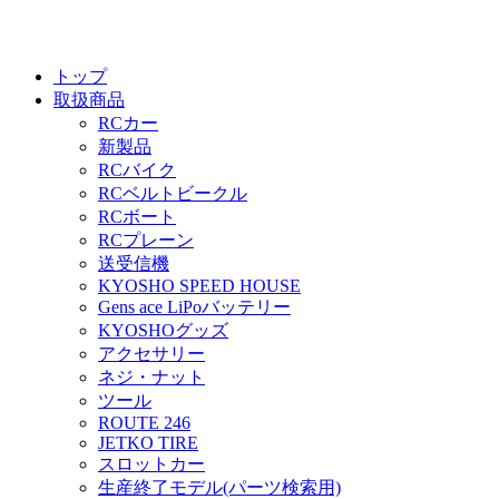
トップ
取扱商品
RCカー
新製品
RCバイク
RCベルトビークル
RCボート
RCプレーン
送受信機
KYOSHO SPEED HOUSE
Gens ace LiPoバッテリー
KYOSHOグッズ
アクセサリー
ネジ・ナット
ツール
ROUTE 246
JETKO TIRE
スロットカー
生産終了モデル(パーツ検索用)