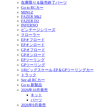
在庫限り＆販売終了パーツ
Go to RCカー
MINI-Z
FAZER Mk2
FAZER D2
INFERNO
ビンテージシリーズ
クローラー
EPオフロード
EPオンロード
GPオフロード
GPオンロード
EPツーリング
GPツーリング
1/8ビッグスケール EP＆GPツーリングカー
トラック
See all RCカー
Go to 新製品
2026年10月発売
キット
パーツ
2026年9月発売