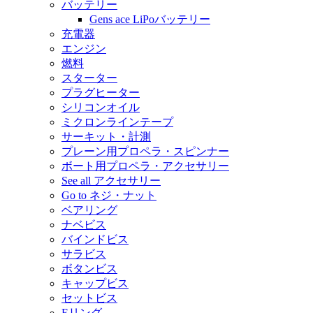
バッテリー
Gens ace LiPoバッテリー
充電器
エンジン
燃料
スターター
プラグヒーター
シリコンオイル
ミクロンラインテープ
サーキット・計測
プレーン用プロペラ・スピンナー
ボート用プロペラ・アクセサリー
See all アクセサリー
Go to ネジ・ナット
ベアリング
ナベビス
バインドビス
サラビス
ボタンビス
キャップビス
セットビス
Eリング