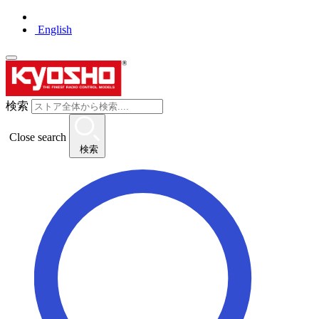
English
検索
Close search
検索