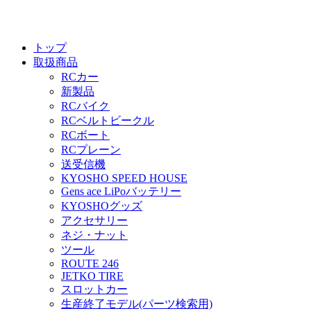
トップ
取扱商品
RCカー
新製品
RCバイク
RCベルトビークル
RCボート
RCプレーン
送受信機
KYOSHO SPEED HOUSE
Gens ace LiPoバッテリー
KYOSHOグッズ
アクセサリー
ネジ・ナット
ツール
ROUTE 246
JETKO TIRE
スロットカー
生産終了モデル(パーツ検索用)