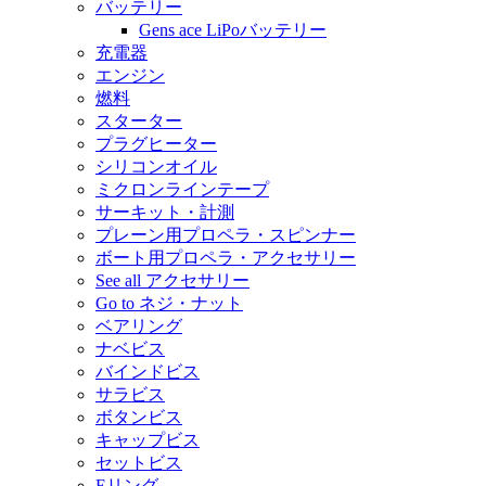
バッテリー
Gens ace LiPoバッテリー
充電器
エンジン
燃料
スターター
プラグヒーター
シリコンオイル
ミクロンラインテープ
サーキット・計測
プレーン用プロペラ・スピンナー
ボート用プロペラ・アクセサリー
See all アクセサリー
Go to ネジ・ナット
ベアリング
ナベビス
バインドビス
サラビス
ボタンビス
キャップビス
セットビス
Eリング