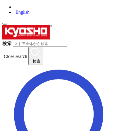
English
検索
Close search
検索