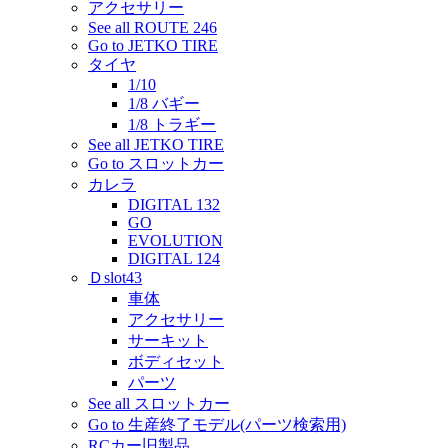
アクセサリー
See all ROUTE 246
Go to JETKO TIRE
タイヤ
1/10
1/8 バギー
1/8 トラギー
See all JETKO TIRE
Go to スロットカー
カレラ
DIGITAL 132
GO
EVOLUTION
DIGITAL 124
Ｄslot43
車体
アクセサリー
サーキット
ボディセット
パーツ
See all スロットカー
Go to 生産終了モデル(パーツ検索用)
RCカー旧製品