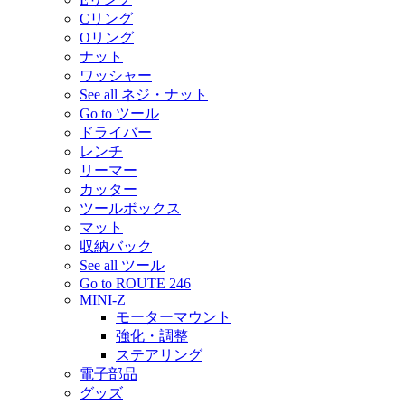
Cリング
Oリング
ナット
ワッシャー
See all ネジ・ナット
Go to ツール
ドライバー
レンチ
リーマー
カッター
ツールボックス
マット
収納バック
See all ツール
Go to ROUTE 246
MINI-Z
モーターマウント
強化・調整
ステアリング
電子部品
グッズ