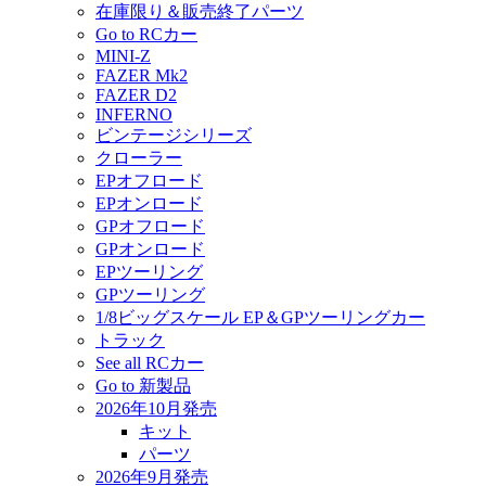
在庫限り＆販売終了パーツ
Go to RCカー
MINI-Z
FAZER Mk2
FAZER D2
INFERNO
ビンテージシリーズ
クローラー
EPオフロード
EPオンロード
GPオフロード
GPオンロード
EPツーリング
GPツーリング
1/8ビッグスケール EP＆GPツーリングカー
トラック
See all RCカー
Go to 新製品
2026年10月発売
キット
パーツ
2026年9月発売