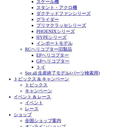
スケール機
スタント・アクロ機
ダクテッドファンシリーズ
グライダー
プリマクラッセシリーズ
PHOENIXシリーズ
HYPEシリーズ
インポートモデル
RCヘリコプター旧製品
EPヘリコプター
GPヘリコプター
トイ
See all 生産終了モデル(パーツ検索用)
トピックス & キャンペーン
トピックス
キャンペーン
イベント & レース
イベント
レース
ショップ
全国ショップ案内
オンラインショップ