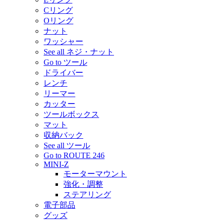
Cリング
Oリング
ナット
ワッシャー
See all ネジ・ナット
Go to ツール
ドライバー
レンチ
リーマー
カッター
ツールボックス
マット
収納バック
See all ツール
Go to ROUTE 246
MINI-Z
モーターマウント
強化・調整
ステアリング
電子部品
グッズ