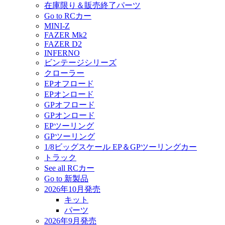
在庫限り＆販売終了パーツ
Go to RCカー
MINI-Z
FAZER Mk2
FAZER D2
INFERNO
ビンテージシリーズ
クローラー
EPオフロード
EPオンロード
GPオフロード
GPオンロード
EPツーリング
GPツーリング
1/8ビッグスケール EP＆GPツーリングカー
トラック
See all RCカー
Go to 新製品
2026年10月発売
キット
パーツ
2026年9月発売