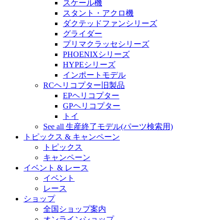
スケール機
スタント・アクロ機
ダクテッドファンシリーズ
グライダー
プリマクラッセシリーズ
PHOENIXシリーズ
HYPEシリーズ
インポートモデル
RCヘリコプター旧製品
EPヘリコプター
GPヘリコプター
トイ
See all 生産終了モデル(パーツ検索用)
トピックス & キャンペーン
トピックス
キャンペーン
イベント & レース
イベント
レース
ショップ
全国ショップ案内
オンラインショップ