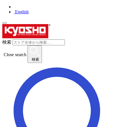
English
検索
Close search
検索