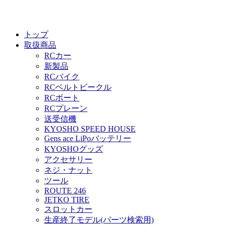
トップ
取扱商品
RCカー
新製品
RCバイク
RCベルトビークル
RCボート
RCプレーン
送受信機
KYOSHO SPEED HOUSE
Gens ace LiPoバッテリー
KYOSHOグッズ
アクセサリー
ネジ・ナット
ツール
ROUTE 246
JETKO TIRE
スロットカー
生産終了モデル(パーツ検索用)