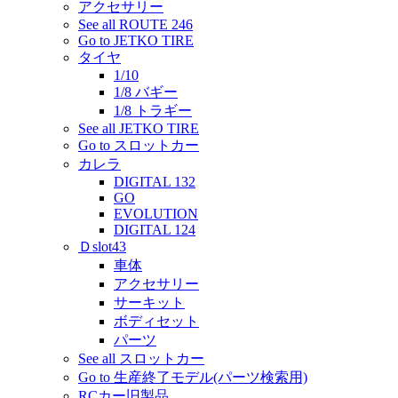
アクセサリー
See all ROUTE 246
Go to JETKO TIRE
タイヤ
1/10
1/8 バギー
1/8 トラギー
See all JETKO TIRE
Go to スロットカー
カレラ
DIGITAL 132
GO
EVOLUTION
DIGITAL 124
Ｄslot43
車体
アクセサリー
サーキット
ボディセット
パーツ
See all スロットカー
Go to 生産終了モデル(パーツ検索用)
RCカー旧製品