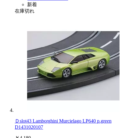
新着
在庫切れ
Ｄslot43 Lamborghini Murcielago LP640 p.green
D1431020107
￥4,180