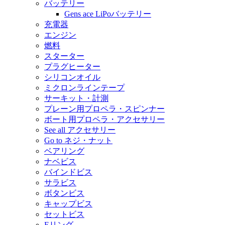
バッテリー
Gens ace LiPoバッテリー
充電器
エンジン
燃料
スターター
プラグヒーター
シリコンオイル
ミクロンラインテープ
サーキット・計測
プレーン用プロペラ・スピンナー
ボート用プロペラ・アクセサリー
See all アクセサリー
Go to ネジ・ナット
ベアリング
ナベビス
バインドビス
サラビス
ボタンビス
キャップビス
セットビス
Eリング