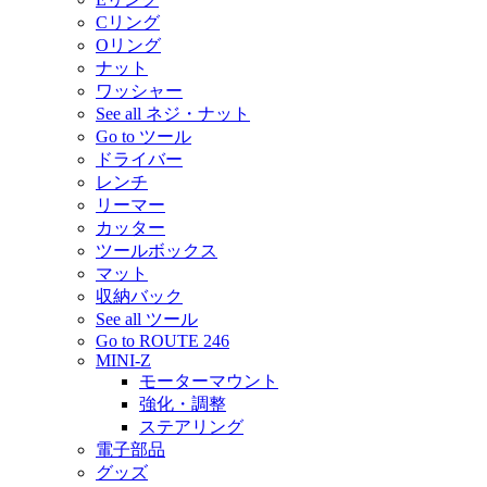
Cリング
Oリング
ナット
ワッシャー
See all ネジ・ナット
Go to ツール
ドライバー
レンチ
リーマー
カッター
ツールボックス
マット
収納バック
See all ツール
Go to ROUTE 246
MINI-Z
モーターマウント
強化・調整
ステアリング
電子部品
グッズ