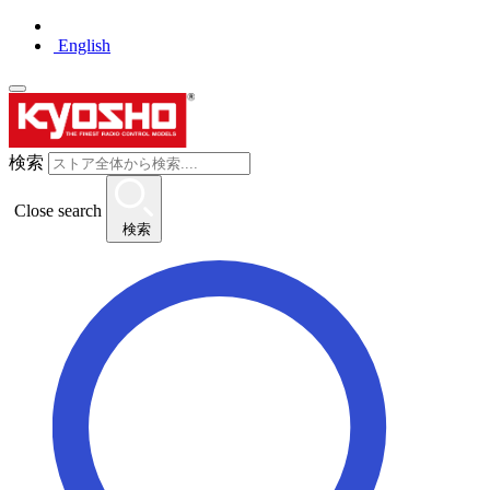
English
検索
Close search
検索