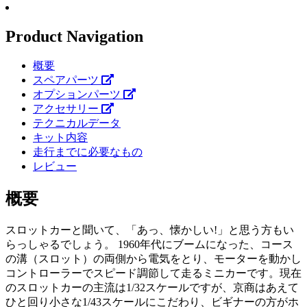
Product Navigation
概要
スペアパーツ
オプションパーツ
アクセサリー
テクニカルデータ
キット内容
走行までに必要なもの
レビュー
概要
スロットカーと聞いて、「あっ、懐かしい!」と思う方もい
らっしゃるでしょう。 1960年代にブームになった、コース
の溝（スロット）の両側から電気をとり、モーターを動かし
コントローラーでスピード調節して走るミニカーです。現在
のスロットカーの主流は1/32スケールですが、京商はあえて
ひと回り小さな1/43スケールにこだわり、ビギナーの方がホ