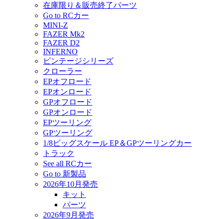
在庫限り＆販売終了パーツ
Go to RCカー
MINI-Z
FAZER Mk2
FAZER D2
INFERNO
ビンテージシリーズ
クローラー
EPオフロード
EPオンロード
GPオフロード
GPオンロード
EPツーリング
GPツーリング
1/8ビッグスケール EP＆GPツーリングカー
トラック
See all RCカー
Go to 新製品
2026年10月発売
キット
パーツ
2026年9月発売