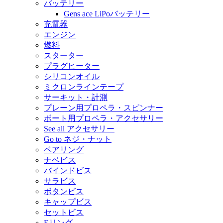
バッテリー
Gens ace LiPoバッテリー
充電器
エンジン
燃料
スターター
プラグヒーター
シリコンオイル
ミクロンラインテープ
サーキット・計測
プレーン用プロペラ・スピンナー
ボート用プロペラ・アクセサリー
See all アクセサリー
Go to ネジ・ナット
ベアリング
ナベビス
バインドビス
サラビス
ボタンビス
キャップビス
セットビス
Eリング