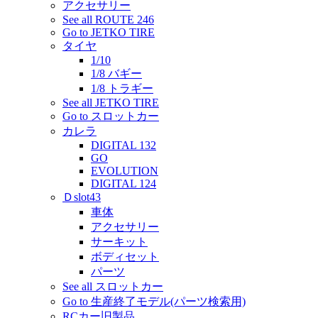
アクセサリー
See all ROUTE 246
Go to JETKO TIRE
タイヤ
1/10
1/8 バギー
1/8 トラギー
See all JETKO TIRE
Go to スロットカー
カレラ
DIGITAL 132
GO
EVOLUTION
DIGITAL 124
Ｄslot43
車体
アクセサリー
サーキット
ボディセット
パーツ
See all スロットカー
Go to 生産終了モデル(パーツ検索用)
RCカー旧製品