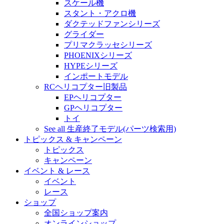
スケール機
スタント・アクロ機
ダクテッドファンシリーズ
グライダー
プリマクラッセシリーズ
PHOENIXシリーズ
HYPEシリーズ
インポートモデル
RCヘリコプター旧製品
EPヘリコプター
GPヘリコプター
トイ
See all 生産終了モデル(パーツ検索用)
トピックス & キャンペーン
トピックス
キャンペーン
イベント & レース
イベント
レース
ショップ
全国ショップ案内
オンラインショップ