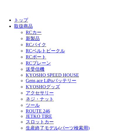
トップ
取扱商品
RCカー
新製品
RCバイク
RCベルトビークル
RCボート
RCプレーン
送受信機
KYOSHO SPEED HOUSE
Gens ace LiPoバッテリー
KYOSHOグッズ
アクセサリー
ネジ・ナット
ツール
ROUTE 246
JETKO TIRE
スロットカー
生産終了モデル(パーツ検索用)