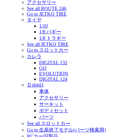
アクセサリー
See all ROUTE 246
Go to JETKO TIRE
タイヤ
1/10
1/8 バギー
1/8 トラギー
See all JETKO TIRE
Go to スロットカー
カレラ
DIGITAL 132
GO
EVOLUTION
DIGITAL 124
Ｄslot43
車体
アクセサリー
サーキット
ボディセット
パーツ
See all スロットカー
Go to 生産終了モデル(パーツ検索用)
RCカー旧製品