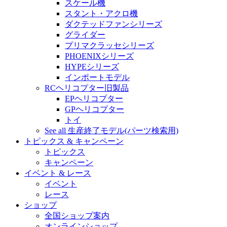
スケール機
スタント・アクロ機
ダクテッドファンシリーズ
グライダー
プリマクラッセシリーズ
PHOENIXシリーズ
HYPEシリーズ
インポートモデル
RCヘリコプター旧製品
EPヘリコプター
GPヘリコプター
トイ
See all 生産終了モデル(パーツ検索用)
トピックス & キャンペーン
トピックス
キャンペーン
イベント & レース
イベント
レース
ショップ
全国ショップ案内
オンラインショップ