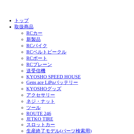
トップ
取扱商品
RCカー
新製品
RCバイク
RCベルトビークル
RCボート
RCプレーン
送受信機
KYOSHO SPEED HOUSE
Gens ace LiPoバッテリー
KYOSHOグッズ
アクセサリー
ネジ・ナット
ツール
ROUTE 246
JETKO TIRE
スロットカー
生産終了モデル(パーツ検索用)