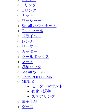
Cリング
Oリング
ナット
ワッシャー
See all ネジ・ナット
Go to ツール
ドライバー
レンチ
リーマー
カッター
ツールボックス
マット
収納バック
See all ツール
Go to ROUTE 246
MINI-Z
モーターマウント
強化・調整
ステアリング
電子部品
グッズ