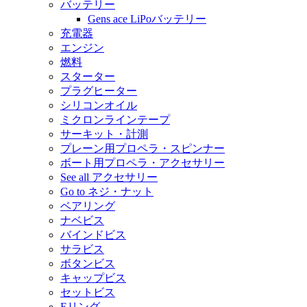
バッテリー
Gens ace LiPoバッテリー
充電器
エンジン
燃料
スターター
プラグヒーター
シリコンオイル
ミクロンラインテープ
サーキット・計測
プレーン用プロペラ・スピンナー
ボート用プロペラ・アクセサリー
See all アクセサリー
Go to ネジ・ナット
ベアリング
ナベビス
バインドビス
サラビス
ボタンビス
キャップビス
セットビス
Eリング