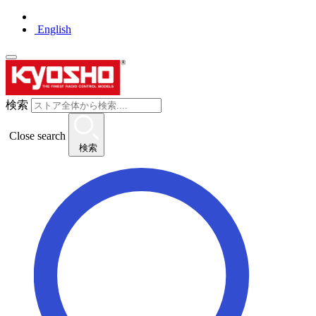
English
検索
Close search
検索