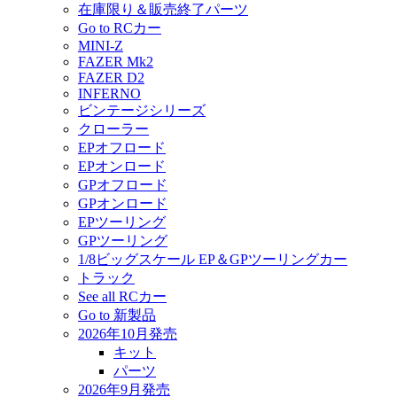
在庫限り＆販売終了パーツ
Go to RCカー
MINI-Z
FAZER Mk2
FAZER D2
INFERNO
ビンテージシリーズ
クローラー
EPオフロード
EPオンロード
GPオフロード
GPオンロード
EPツーリング
GPツーリング
1/8ビッグスケール EP＆GPツーリングカー
トラック
See all RCカー
Go to 新製品
2026年10月発売
キット
パーツ
2026年9月発売