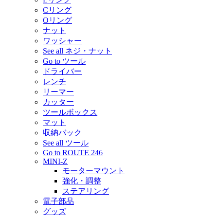
Cリング
Oリング
ナット
ワッシャー
See all ネジ・ナット
Go to ツール
ドライバー
レンチ
リーマー
カッター
ツールボックス
マット
収納バック
See all ツール
Go to ROUTE 246
MINI-Z
モーターマウント
強化・調整
ステアリング
電子部品
グッズ