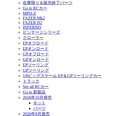
在庫限り＆販売終了パーツ
Go to RCカー
MINI-Z
FAZER Mk2
FAZER D2
INFERNO
ビンテージシリーズ
クローラー
EPオフロード
EPオンロード
GPオフロード
GPオンロード
EPツーリング
GPツーリング
1/8ビッグスケール EP＆GPツーリングカー
トラック
See all RCカー
Go to 新製品
2026年10月発売
キット
パーツ
2026年9月発売