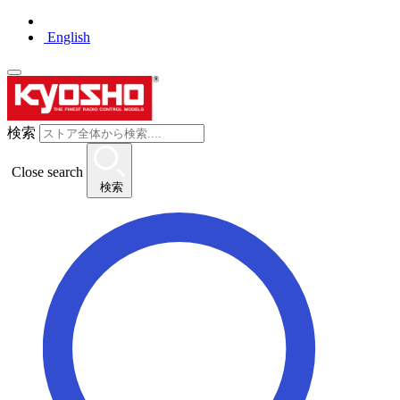
English
検索
Close search
検索