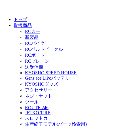
トップ
取扱商品
RCカー
新製品
RCバイク
RCベルトビークル
RCボート
RCプレーン
送受信機
KYOSHO SPEED HOUSE
Gens ace LiPoバッテリー
KYOSHOグッズ
アクセサリー
ネジ・ナット
ツール
ROUTE 246
JETKO TIRE
スロットカー
生産終了モデル(パーツ検索用)