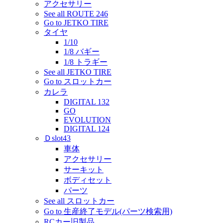
アクセサリー
See all ROUTE 246
Go to JETKO TIRE
タイヤ
1/10
1/8 バギー
1/8 トラギー
See all JETKO TIRE
Go to スロットカー
カレラ
DIGITAL 132
GO
EVOLUTION
DIGITAL 124
Ｄslot43
車体
アクセサリー
サーキット
ボディセット
パーツ
See all スロットカー
Go to 生産終了モデル(パーツ検索用)
RCカー旧製品