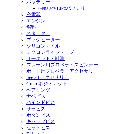
バッテリー
Gens ace LiPoバッテリー
充電器
エンジン
燃料
スターター
プラグヒーター
シリコンオイル
ミクロンラインテープ
サーキット・計測
プレーン用プロペラ・スピンナー
ボート用プロペラ・アクセサリー
See all アクセサリー
Go to ネジ・ナット
ベアリング
ナベビス
バインドビス
サラビス
ボタンビス
キャップビス
セットビス
Eリング