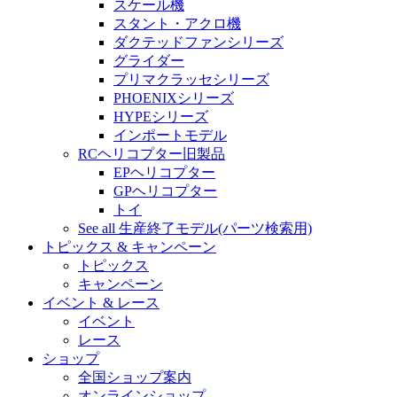
スケール機
スタント・アクロ機
ダクテッドファンシリーズ
グライダー
プリマクラッセシリーズ
PHOENIXシリーズ
HYPEシリーズ
インポートモデル
RCヘリコプター旧製品
EPヘリコプター
GPヘリコプター
トイ
See all 生産終了モデル(パーツ検索用)
トピックス & キャンペーン
トピックス
キャンペーン
イベント & レース
イベント
レース
ショップ
全国ショップ案内
オンラインショップ