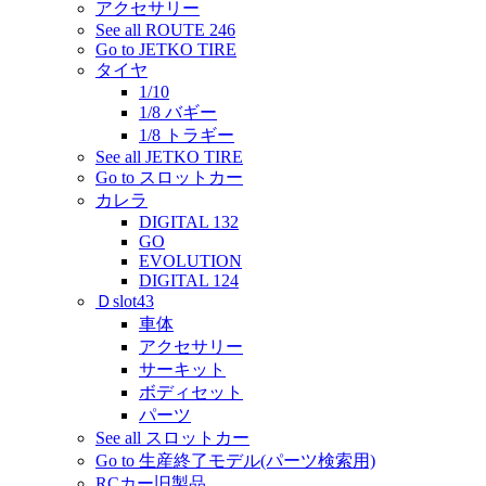
アクセサリー
See all ROUTE 246
Go to JETKO TIRE
タイヤ
1/10
1/8 バギー
1/8 トラギー
See all JETKO TIRE
Go to スロットカー
カレラ
DIGITAL 132
GO
EVOLUTION
DIGITAL 124
Ｄslot43
車体
アクセサリー
サーキット
ボディセット
パーツ
See all スロットカー
Go to 生産終了モデル(パーツ検索用)
RCカー旧製品