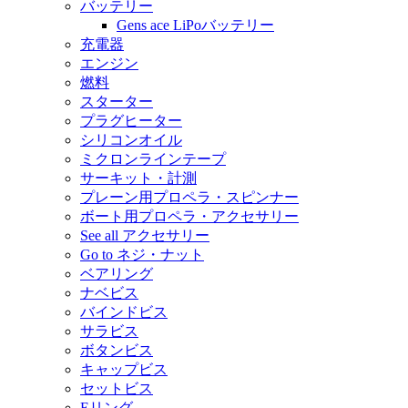
バッテリー
Gens ace LiPoバッテリー
充電器
エンジン
燃料
スターター
プラグヒーター
シリコンオイル
ミクロンラインテープ
サーキット・計測
プレーン用プロペラ・スピンナー
ボート用プロペラ・アクセサリー
See all アクセサリー
Go to ネジ・ナット
ベアリング
ナベビス
バインドビス
サラビス
ボタンビス
キャップビス
セットビス
Eリング