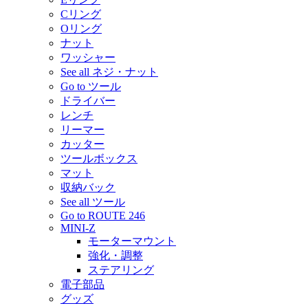
Cリング
Oリング
ナット
ワッシャー
See all ネジ・ナット
Go to ツール
ドライバー
レンチ
リーマー
カッター
ツールボックス
マット
収納バック
See all ツール
Go to ROUTE 246
MINI-Z
モーターマウント
強化・調整
ステアリング
電子部品
グッズ