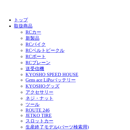
トップ
取扱商品
RCカー
新製品
RCバイク
RCベルトビークル
RCボート
RCプレーン
送受信機
KYOSHO SPEED HOUSE
Gens ace LiPoバッテリー
KYOSHOグッズ
アクセサリー
ネジ・ナット
ツール
ROUTE 246
JETKO TIRE
スロットカー
生産終了モデル(パーツ検索用)