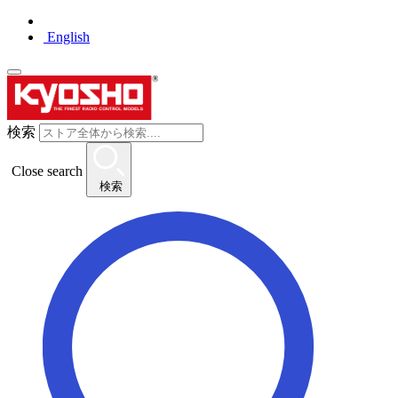
English
検索
Close search
検索