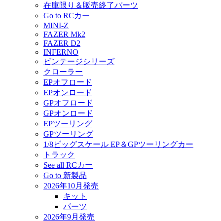
在庫限り＆販売終了パーツ
Go to RCカー
MINI-Z
FAZER Mk2
FAZER D2
INFERNO
ビンテージシリーズ
クローラー
EPオフロード
EPオンロード
GPオフロード
GPオンロード
EPツーリング
GPツーリング
1/8ビッグスケール EP＆GPツーリングカー
トラック
See all RCカー
Go to 新製品
2026年10月発売
キット
パーツ
2026年9月発売