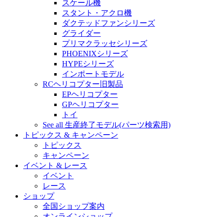
スケール機
スタント・アクロ機
ダクテッドファンシリーズ
グライダー
プリマクラッセシリーズ
PHOENIXシリーズ
HYPEシリーズ
インポートモデル
RCヘリコプター旧製品
EPヘリコプター
GPヘリコプター
トイ
See all 生産終了モデル(パーツ検索用)
トピックス & キャンペーン
トピックス
キャンペーン
イベント & レース
イベント
レース
ショップ
全国ショップ案内
オンラインショップ