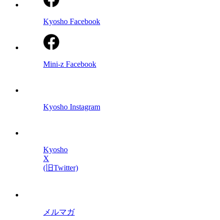
Kyosho Facebook
Mini-z Facebook
Kyosho Instagram
Kyosho
X
(旧Twitter)
メルマガ