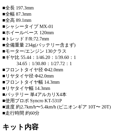
■全長 197.3mm
■全幅 87.3mm
■全高 89.1mm
■シャシータイプ MX-01
■ホイールベース 120mm
■トレッド F/R:72.7mm
■全備重量 234g(バッテリー含まず)
■モーター/エンジン 130クラス
■ギヤ比 55.44：1/46.20：1/39.60：1
34.65：1/30.80：1/27.72：1
■フロントタイヤ径 Φ42.0mm
■リヤタイヤ径 Φ42.0mm
■フロントタイヤ幅 14.3mm
■リヤタイヤ幅 14.3mm
■バッテリー 単4アルカリX4本
■使用プロポ Syncro KT-531P
■速度 約2.7km/h〜5.4km/h (ピニオンギア 10T〜 20T)
■走行時間 約60分
キット内容