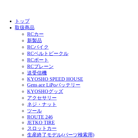
トップ
取扱商品
RCカー
新製品
RCバイク
RCベルトビークル
RCボート
RCプレーン
送受信機
KYOSHO SPEED HOUSE
Gens ace LiPoバッテリー
KYOSHOグッズ
アクセサリー
ネジ・ナット
ツール
ROUTE 246
JETKO TIRE
スロットカー
生産終了モデル(パーツ検索用)