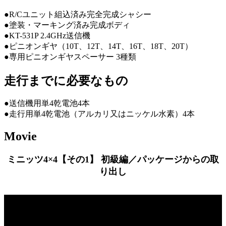
●R/Cユニット組込済み完全完成シャシー
●塗装・マーキング済み完成ボディ
●KT-531P 2.4GHz送信機
●ピニオンギヤ（10T、12T、14T、16T、18T、20T）
●専用ピニオンギヤスペーサー 3種類
走行までに必要なもの
●送信機用単4乾電池4本
●走行用単4乾電池（アルカリ又はニッケル水素）4本
Movie
ミニッツ4×4【その1】 初級編／パッケージからの取
り出し