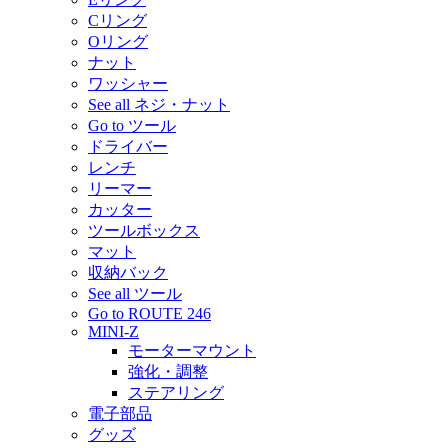
Cリング
Oリング
ナット
ワッシャー
See all ネジ・ナット
Go to ツール
ドライバー
レンチ
リーマー
カッター
ツールボックス
マット
収納バック
See all ツール
Go to ROUTE 246
MINI-Z
モーターマウント
強化・調整
ステアリング
電子部品
グッズ