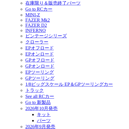
在庫限り＆販売終了パーツ
Go to RCカー
MINI-Z
FAZER Mk2
FAZER D2
INFERNO
ビンテージシリーズ
クローラー
EPオフロード
EPオンロード
GPオフロード
GPオンロード
EPツーリング
GPツーリング
1/8ビッグスケール EP＆GPツーリングカー
トラック
See all RCカー
Go to 新製品
2026年10月発売
キット
パーツ
2026年9月発売