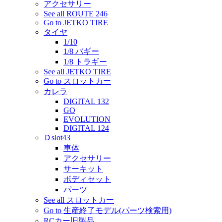
アクセサリー
See all ROUTE 246
Go to JETKO TIRE
タイヤ
1/10
1/8 バギー
1/8 トラギー
See all JETKO TIRE
Go to スロットカー
カレラ
DIGITAL 132
GO
EVOLUTION
DIGITAL 124
Ｄslot43
車体
アクセサリー
サーキット
ボディセット
パーツ
See all スロットカー
Go to 生産終了モデル(パーツ検索用)
RCカー旧製品