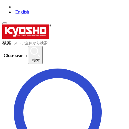
English
検索
Close search
検索