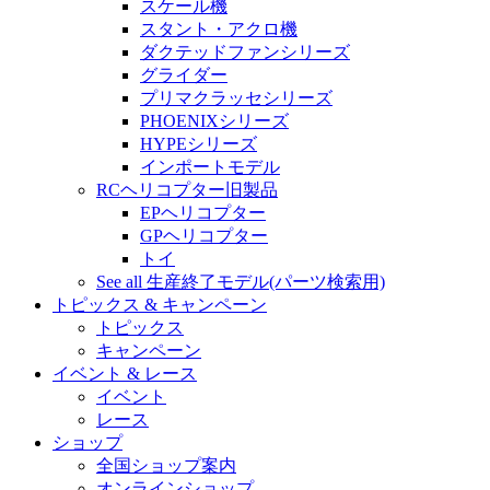
スケール機
スタント・アクロ機
ダクテッドファンシリーズ
グライダー
プリマクラッセシリーズ
PHOENIXシリーズ
HYPEシリーズ
インポートモデル
RCヘリコプター旧製品
EPヘリコプター
GPヘリコプター
トイ
See all 生産終了モデル(パーツ検索用)
トピックス & キャンペーン
トピックス
キャンペーン
イベント & レース
イベント
レース
ショップ
全国ショップ案内
オンラインショップ