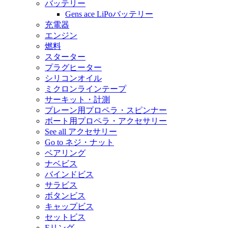
バッテリー
Gens ace LiPoバッテリー
充電器
エンジン
燃料
スターター
プラグヒーター
シリコンオイル
ミクロンラインテープ
サーキット・計測
プレーン用プロペラ・スピンナー
ボート用プロペラ・アクセサリー
See all アクセサリー
Go to ネジ・ナット
ベアリング
ナベビス
バインドビス
サラビス
ボタンビス
キャップビス
セットビス
Eリング