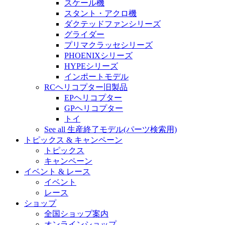
スケール機
スタント・アクロ機
ダクテッドファンシリーズ
グライダー
プリマクラッセシリーズ
PHOENIXシリーズ
HYPEシリーズ
インポートモデル
RCヘリコプター旧製品
EPヘリコプター
GPヘリコプター
トイ
See all 生産終了モデル(パーツ検索用)
トピックス & キャンペーン
トピックス
キャンペーン
イベント & レース
イベント
レース
ショップ
全国ショップ案内
オンラインショップ