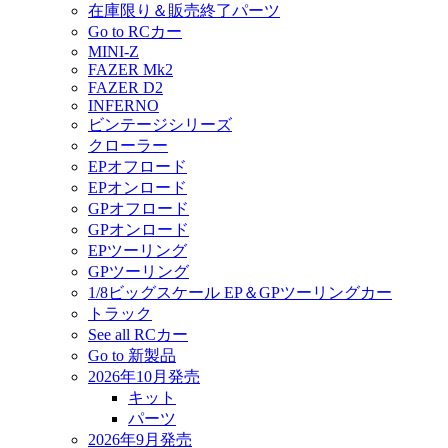
在庫限り＆販売終了パーツ
Go to RCカー
MINI-Z
FAZER Mk2
FAZER D2
INFERNO
ビンテージシリーズ
クローラー
EPオフロード
EPオンロード
GPオフロード
GPオンロード
EPツーリング
GPツーリング
1/8ビッグスケール EP＆GPツーリングカー
トラック
See all RCカー
Go to 新製品
2026年10月発売
キット
パーツ
2026年9月発売