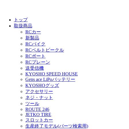
トップ
取扱商品
RCカー
新製品
RCバイク
RCベルトビークル
RCボート
RCプレーン
送受信機
KYOSHO SPEED HOUSE
Gens ace LiPoバッテリー
KYOSHOグッズ
アクセサリー
ネジ・ナット
ツール
ROUTE 246
JETKO TIRE
スロットカー
生産終了モデル(パーツ検索用)