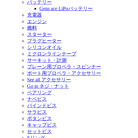
バッテリー
Gens ace LiPoバッテリー
充電器
エンジン
燃料
スターター
プラグヒーター
シリコンオイル
ミクロンラインテープ
サーキット・計測
プレーン用プロペラ・スピンナー
ボート用プロペラ・アクセサリー
See all アクセサリー
Go to ネジ・ナット
ベアリング
ナベビス
バインドビス
サラビス
ボタンビス
キャップビス
セットビス
Eリング