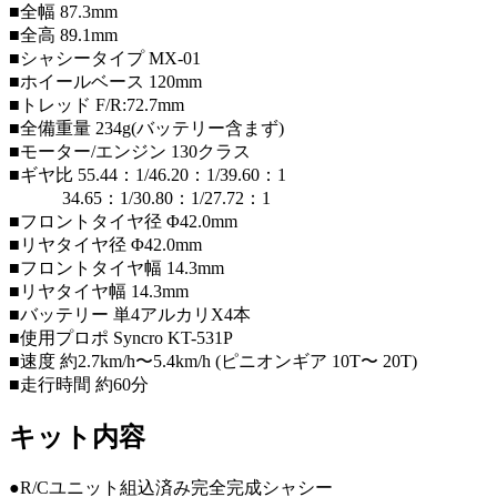
■全幅 87.3mm
■全高 89.1mm
■シャシータイプ MX-01
■ホイールベース 120mm
■トレッド F/R:72.7mm
■全備重量 234g(バッテリー含まず)
■モーター/エンジン 130クラス
■ギヤ比 55.44：1/46.20：1/39.60：1
34.65：1/30.80：1/27.72：1
■フロントタイヤ径 Φ42.0mm
■リヤタイヤ径 Φ42.0mm
■フロントタイヤ幅 14.3mm
■リヤタイヤ幅 14.3mm
■バッテリー 単4アルカリX4本
■使用プロポ Syncro KT-531P
■速度 約2.7km/h〜5.4km/h (ピニオンギア 10T〜 20T)
■走行時間 約60分
キット内容
●R/Cユニット組込済み完全完成シャシー