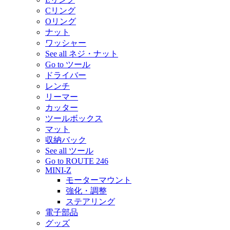
Cリング
Oリング
ナット
ワッシャー
See all ネジ・ナット
Go to ツール
ドライバー
レンチ
リーマー
カッター
ツールボックス
マット
収納バック
See all ツール
Go to ROUTE 246
MINI-Z
モーターマウント
強化・調整
ステアリング
電子部品
グッズ