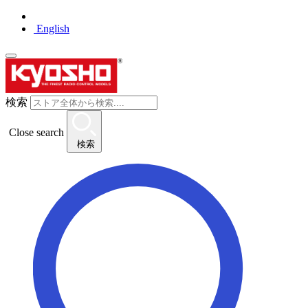
English
検索
Close search
検索