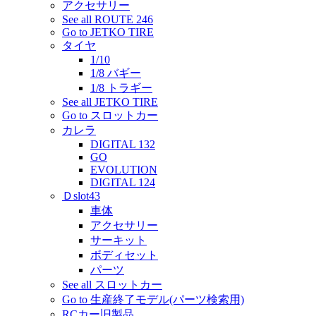
アクセサリー
See all ROUTE 246
Go to JETKO TIRE
タイヤ
1/10
1/8 バギー
1/8 トラギー
See all JETKO TIRE
Go to スロットカー
カレラ
DIGITAL 132
GO
EVOLUTION
DIGITAL 124
Ｄslot43
車体
アクセサリー
サーキット
ボディセット
パーツ
See all スロットカー
Go to 生産終了モデル(パーツ検索用)
RCカー旧製品