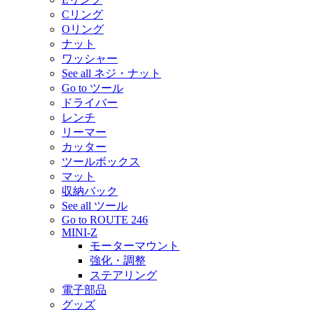
Cリング
Oリング
ナット
ワッシャー
See all ネジ・ナット
Go to ツール
ドライバー
レンチ
リーマー
カッター
ツールボックス
マット
収納バック
See all ツール
Go to ROUTE 246
MINI-Z
モーターマウント
強化・調整
ステアリング
電子部品
グッズ