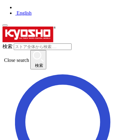
English
検索
Close search
検索