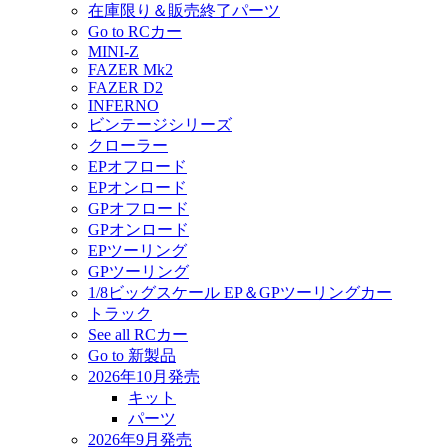
在庫限り＆販売終了パーツ
Go to RCカー
MINI-Z
FAZER Mk2
FAZER D2
INFERNO
ビンテージシリーズ
クローラー
EPオフロード
EPオンロード
GPオフロード
GPオンロード
EPツーリング
GPツーリング
1/8ビッグスケール EP＆GPツーリングカー
トラック
See all RCカー
Go to 新製品
2026年10月発売
キット
パーツ
2026年9月発売