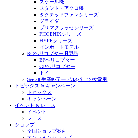
スケール機
スタント・アクロ機
ダクテッドファンシリーズ
グライダー
プリマクラッセシリーズ
PHOENIXシリーズ
HYPEシリーズ
インポートモデル
RCヘリコプター旧製品
EPヘリコプター
GPヘリコプター
トイ
See all 生産終了モデル(パーツ検索用)
トピックス & キャンペーン
トピックス
キャンペーン
イベント & レース
イベント
レース
ショップ
全国ショップ案内
オンラインショップ