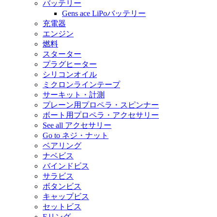
バッテリー
Gens ace LiPoバッテリー
充電器
エンジン
燃料
スターター
プラグヒーター
シリコンオイル
ミクロンラインテープ
サーキット・計測
プレーン用プロペラ・スピンナー
ボート用プロペラ・アクセサリー
See all アクセサリー
Go to ネジ・ナット
ベアリング
ナベビス
バインドビス
サラビス
ボタンビス
キャップビス
セットビス
Eリング