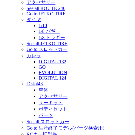
アクセサリー
See all ROUTE 246
Go to JETKO TIRE
タイヤ
1/10
1/8 バギー
1/8 トラギー
See all JETKO TIRE
Go to スロットカー
カレラ
DIGITAL 132
GO
EVOLUTION
DIGITAL 124
Ｄslot43
車体
アクセサリー
サーキット
ボディセット
パーツ
See all スロットカー
Go to 生産終了モデル(パーツ検索用)
RCカー旧製品