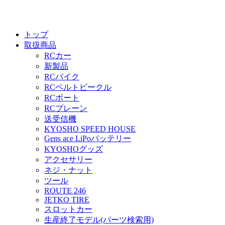
トップ
取扱商品
RCカー
新製品
RCバイク
RCベルトビークル
RCボート
RCプレーン
送受信機
KYOSHO SPEED HOUSE
Gens ace LiPoバッテリー
KYOSHOグッズ
アクセサリー
ネジ・ナット
ツール
ROUTE 246
JETKO TIRE
スロットカー
生産終了モデル(パーツ検索用)