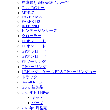
在庫限り＆販売終了パーツ
Go to RCカー
MINI-Z
FAZER Mk2
FAZER D2
INFERNO
ビンテージシリーズ
クローラー
EPオフロード
EPオンロード
GPオフロード
GPオンロード
EPツーリング
GPツーリング
1/8ビッグスケール EP＆GPツーリングカー
トラック
See all RCカー
Go to 新製品
2026年10月発売
キット
パーツ
2026年9月発売