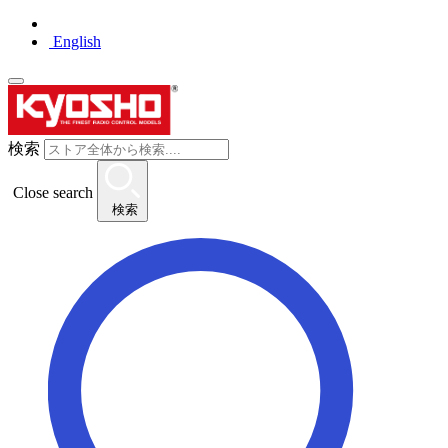
English
検索
Close search
検索