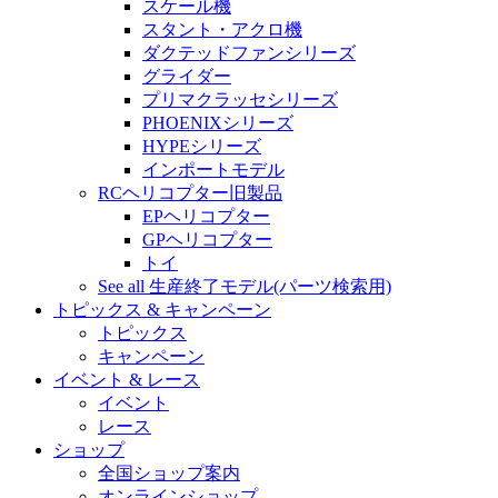
スケール機
スタント・アクロ機
ダクテッドファンシリーズ
グライダー
プリマクラッセシリーズ
PHOENIXシリーズ
HYPEシリーズ
インポートモデル
RCヘリコプター旧製品
EPヘリコプター
GPヘリコプター
トイ
See all 生産終了モデル(パーツ検索用)
トピックス & キャンペーン
トピックス
キャンペーン
イベント & レース
イベント
レース
ショップ
全国ショップ案内
オンラインショップ