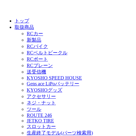
トップ
取扱商品
RCカー
新製品
RCバイク
RCベルトビークル
RCボート
RCプレーン
送受信機
KYOSHO SPEED HOUSE
Gens ace LiPoバッテリー
KYOSHOグッズ
アクセサリー
ネジ・ナット
ツール
ROUTE 246
JETKO TIRE
スロットカー
生産終了モデル(パーツ検索用)