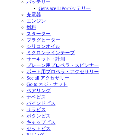
バッテリー
Gens ace LiPoバッテリー
充電器
エンジン
燃料
スターター
プラグヒーター
シリコンオイル
ミクロンラインテープ
サーキット・計測
プレーン用プロペラ・スピンナー
ボート用プロペラ・アクセサリー
See all アクセサリー
Go to ネジ・ナット
ベアリング
ナベビス
バインドビス
サラビス
ボタンビス
キャップビス
セットビス
Eリング