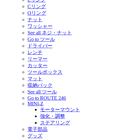
Cリング
Oリング
ナット
ワッシャー
See all ネジ・ナット
Go to ツール
ドライバー
レンチ
リーマー
カッター
ツールボックス
マット
収納バック
See all ツール
Go to ROUTE 246
MINI-Z
モーターマウント
強化・調整
ステアリング
電子部品
グッズ