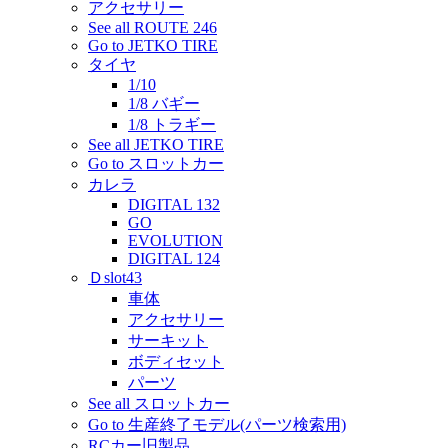
アクセサリー
See all ROUTE 246
Go to JETKO TIRE
タイヤ
1/10
1/8 バギー
1/8 トラギー
See all JETKO TIRE
Go to スロットカー
カレラ
DIGITAL 132
GO
EVOLUTION
DIGITAL 124
Ｄslot43
車体
アクセサリー
サーキット
ボディセット
パーツ
See all スロットカー
Go to 生産終了モデル(パーツ検索用)
RCカー旧製品