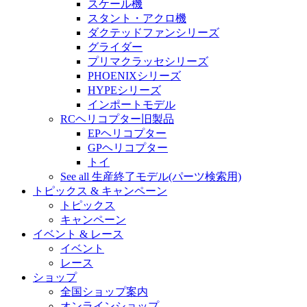
スケール機
スタント・アクロ機
ダクテッドファンシリーズ
グライダー
プリマクラッセシリーズ
PHOENIXシリーズ
HYPEシリーズ
インポートモデル
RCヘリコプター旧製品
EPヘリコプター
GPヘリコプター
トイ
See all 生産終了モデル(パーツ検索用)
トピックス & キャンペーン
トピックス
キャンペーン
イベント & レース
イベント
レース
ショップ
全国ショップ案内
オンラインショップ