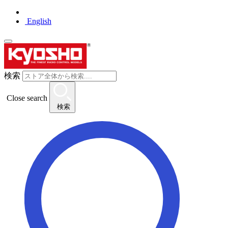
English
検索
Close search
検索