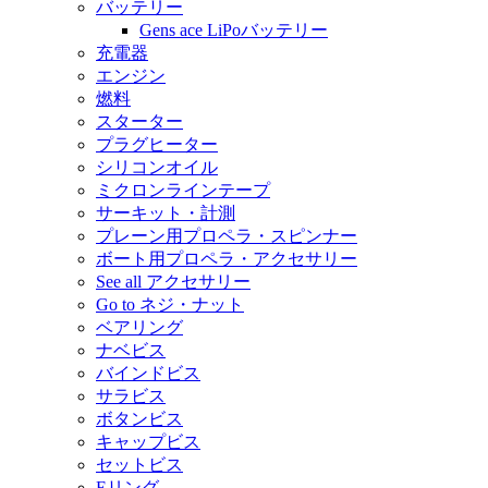
バッテリー
Gens ace LiPoバッテリー
充電器
エンジン
燃料
スターター
プラグヒーター
シリコンオイル
ミクロンラインテープ
サーキット・計測
プレーン用プロペラ・スピンナー
ボート用プロペラ・アクセサリー
See all アクセサリー
Go to ネジ・ナット
ベアリング
ナベビス
バインドビス
サラビス
ボタンビス
キャップビス
セットビス
Eリング