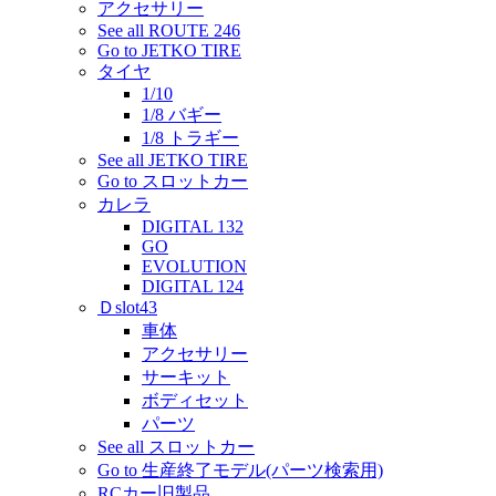
アクセサリー
See all ROUTE 246
Go to JETKO TIRE
タイヤ
1/10
1/8 バギー
1/8 トラギー
See all JETKO TIRE
Go to スロットカー
カレラ
DIGITAL 132
GO
EVOLUTION
DIGITAL 124
Ｄslot43
車体
アクセサリー
サーキット
ボディセット
パーツ
See all スロットカー
Go to 生産終了モデル(パーツ検索用)
RCカー旧製品