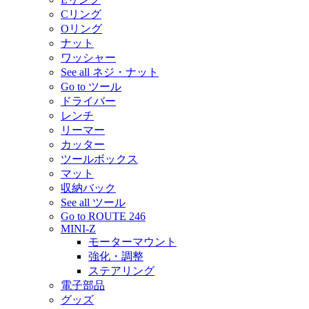
Cリング
Oリング
ナット
ワッシャー
See all ネジ・ナット
Go to ツール
ドライバー
レンチ
リーマー
カッター
ツールボックス
マット
収納バック
See all ツール
Go to ROUTE 246
MINI-Z
モーターマウント
強化・調整
ステアリング
電子部品
グッズ