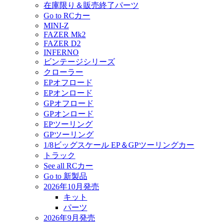
在庫限り＆販売終了パーツ
Go to RCカー
MINI-Z
FAZER Mk2
FAZER D2
INFERNO
ビンテージシリーズ
クローラー
EPオフロード
EPオンロード
GPオフロード
GPオンロード
EPツーリング
GPツーリング
1/8ビッグスケール EP＆GPツーリングカー
トラック
See all RCカー
Go to 新製品
2026年10月発売
キット
パーツ
2026年9月発売