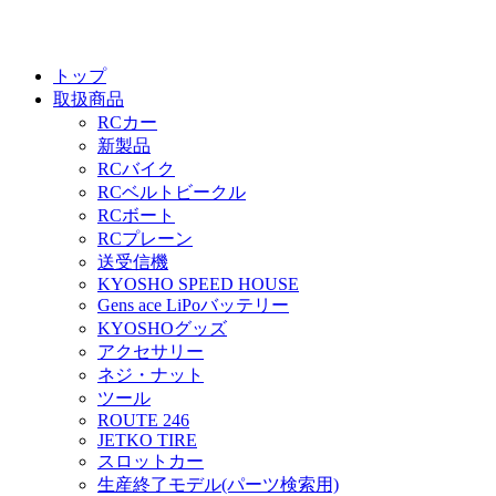
トップ
取扱商品
RCカー
新製品
RCバイク
RCベルトビークル
RCボート
RCプレーン
送受信機
KYOSHO SPEED HOUSE
Gens ace LiPoバッテリー
KYOSHOグッズ
アクセサリー
ネジ・ナット
ツール
ROUTE 246
JETKO TIRE
スロットカー
生産終了モデル(パーツ検索用)