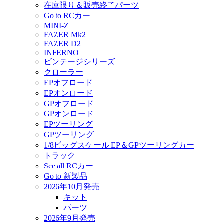
在庫限り＆販売終了パーツ
Go to RCカー
MINI-Z
FAZER Mk2
FAZER D2
INFERNO
ビンテージシリーズ
クローラー
EPオフロード
EPオンロード
GPオフロード
GPオンロード
EPツーリング
GPツーリング
1/8ビッグスケール EP＆GPツーリングカー
トラック
See all RCカー
Go to 新製品
2026年10月発売
キット
パーツ
2026年9月発売