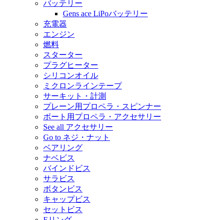
バッテリー
Gens ace LiPoバッテリー
充電器
エンジン
燃料
スターター
プラグヒーター
シリコンオイル
ミクロンラインテープ
サーキット・計測
プレーン用プロペラ・スピンナー
ボート用プロペラ・アクセサリー
See all アクセサリー
Go to ネジ・ナット
ベアリング
ナベビス
バインドビス
サラビス
ボタンビス
キャップビス
セットビス
Eリング