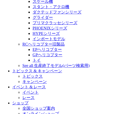
スケール機
スタント・アクロ機
ダクテッドファンシリーズ
グライダー
プリマクラッセシリーズ
PHOENIXシリーズ
HYPEシリーズ
インポートモデル
RCヘリコプター旧製品
EPヘリコプター
GPヘリコプター
トイ
See all 生産終了モデル(パーツ検索用)
トピックス & キャンペーン
トピックス
キャンペーン
イベント & レース
イベント
レース
ショップ
全国ショップ案内
オンラインショップ