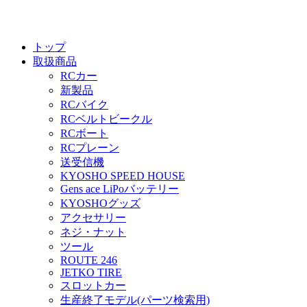
トップ
取扱商品
RCカー
新製品
RCバイク
RCベルトビークル
RCボート
RCプレーン
送受信機
KYOSHO SPEED HOUSE
Gens ace LiPoバッテリー
KYOSHOグッズ
アクセサリー
ネジ・ナット
ツール
ROUTE 246
JETKO TIRE
スロットカー
生産終了モデル(パーツ検索用)