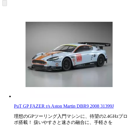
PuT GP FAZER r/s Aston Martin DBR9 2008 31399J
理想のGPツーリング入門マシンに、待望の2.4GHzプロ
ポ搭載！ 扱いやすさと速さの融合に、手軽さを