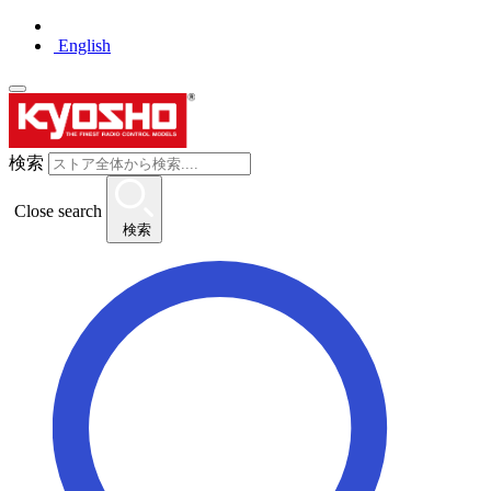
English
検索
Close search
検索