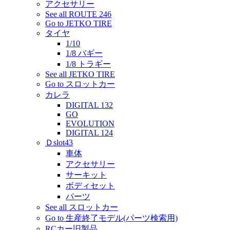
アクセサリー
See all ROUTE 246
Go to JETKO TIRE
タイヤ
1/10
1/8 バギー
1/8 トラギー
See all JETKO TIRE
Go to スロットカー
カレラ
DIGITAL 132
GO
EVOLUTION
DIGITAL 124
Ｄslot43
車体
アクセサリー
サーキット
ボディセット
パーツ
See all スロットカー
Go to 生産終了モデル(パーツ検索用)
RCカー旧製品