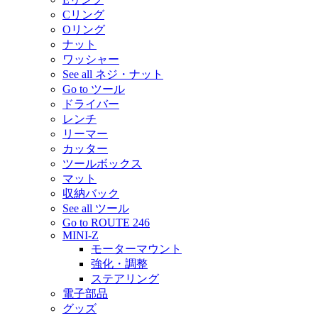
Cリング
Oリング
ナット
ワッシャー
See all ネジ・ナット
Go to ツール
ドライバー
レンチ
リーマー
カッター
ツールボックス
マット
収納バック
See all ツール
Go to ROUTE 246
MINI-Z
モーターマウント
強化・調整
ステアリング
電子部品
グッズ