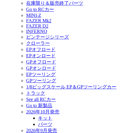
在庫限り＆販売終了パーツ
Go to RCカー
MINI-Z
FAZER Mk2
FAZER D2
INFERNO
ビンテージシリーズ
クローラー
EPオフロード
EPオンロード
GPオフロード
GPオンロード
EPツーリング
GPツーリング
1/8ビッグスケール EP＆GPツーリングカー
トラック
See all RCカー
Go to 新製品
2026年10月発売
キット
パーツ
2026年9月発売