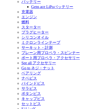
バッテリー
Gens ace LiPoバッテリー
充電器
エンジン
燃料
スターター
プラグヒーター
シリコンオイル
ミクロンラインテープ
サーキット・計測
プレーン用プロペラ・スピンナー
ボート用プロペラ・アクセサリー
See all アクセサリー
Go to ネジ・ナット
ベアリング
ナベビス
バインドビス
サラビス
ボタンビス
キャップビス
セットビス
Eリング