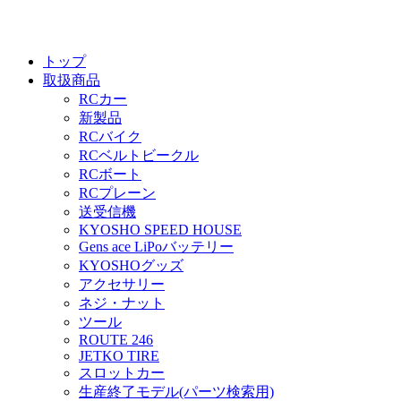
トップ
取扱商品
RCカー
新製品
RCバイク
RCベルトビークル
RCボート
RCプレーン
送受信機
KYOSHO SPEED HOUSE
Gens ace LiPoバッテリー
KYOSHOグッズ
アクセサリー
ネジ・ナット
ツール
ROUTE 246
JETKO TIRE
スロットカー
生産終了モデル(パーツ検索用)