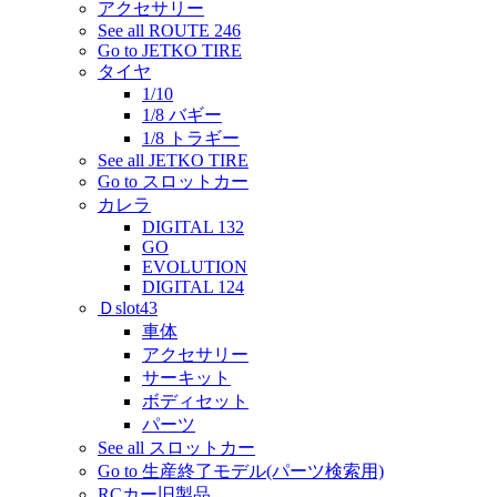
アクセサリー
See all ROUTE 246
Go to JETKO TIRE
タイヤ
1/10
1/8 バギー
1/8 トラギー
See all JETKO TIRE
Go to スロットカー
カレラ
DIGITAL 132
GO
EVOLUTION
DIGITAL 124
Ｄslot43
車体
アクセサリー
サーキット
ボディセット
パーツ
See all スロットカー
Go to 生産終了モデル(パーツ検索用)
RCカー旧製品