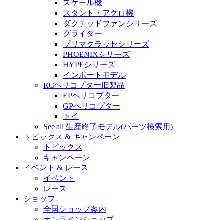
スケール機
スタント・アクロ機
ダクテッドファンシリーズ
グライダー
プリマクラッセシリーズ
PHOENIXシリーズ
HYPEシリーズ
インポートモデル
RCヘリコプター旧製品
EPヘリコプター
GPヘリコプター
トイ
See all 生産終了モデル(パーツ検索用)
トピックス & キャンペーン
トピックス
キャンペーン
イベント & レース
イベント
レース
ショップ
全国ショップ案内
オンラインショップ