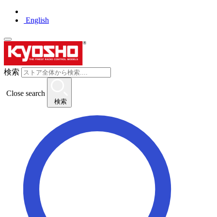
English
検索
Close search
検索