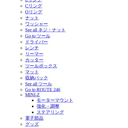
Cリング
Oリング
ナット
ワッシャー
See all ネジ・ナット
Go to ツール
ドライバー
レンチ
リーマー
カッター
ツールボックス
マット
収納バック
See all ツール
Go to ROUTE 246
MINI-Z
モーターマウント
強化・調整
ステアリング
電子部品
グッズ