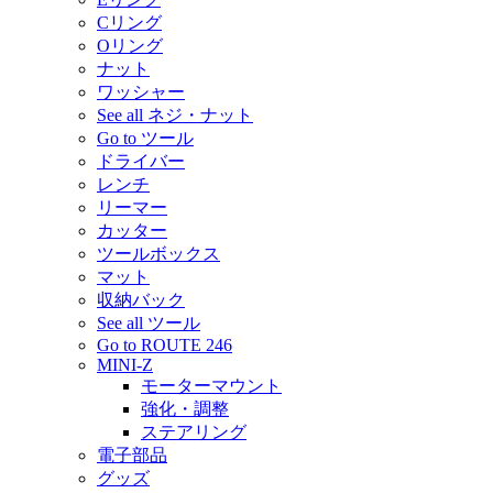
Cリング
Oリング
ナット
ワッシャー
See all ネジ・ナット
Go to ツール
ドライバー
レンチ
リーマー
カッター
ツールボックス
マット
収納バック
See all ツール
Go to ROUTE 246
MINI-Z
モーターマウント
強化・調整
ステアリング
電子部品
グッズ