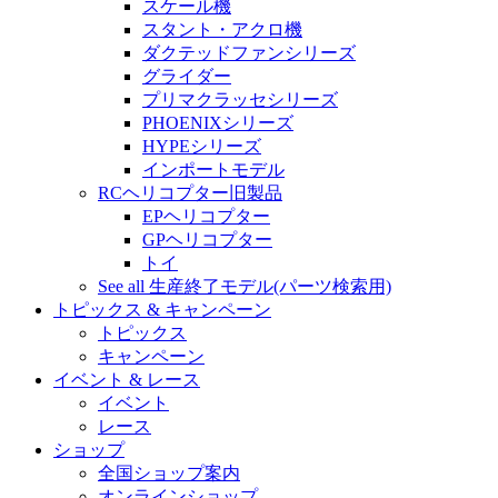
スケール機
スタント・アクロ機
ダクテッドファンシリーズ
グライダー
プリマクラッセシリーズ
PHOENIXシリーズ
HYPEシリーズ
インポートモデル
RCヘリコプター旧製品
EPヘリコプター
GPヘリコプター
トイ
See all 生産終了モデル(パーツ検索用)
トピックス & キャンペーン
トピックス
キャンペーン
イベント & レース
イベント
レース
ショップ
全国ショップ案内
オンラインショップ