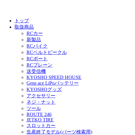
トップ
取扱商品
RCカー
新製品
RCバイク
RCベルトビークル
RCボート
RCプレーン
送受信機
KYOSHO SPEED HOUSE
Gens ace LiPoバッテリー
KYOSHOグッズ
アクセサリー
ネジ・ナット
ツール
ROUTE 246
JETKO TIRE
スロットカー
生産終了モデル(パーツ検索用)