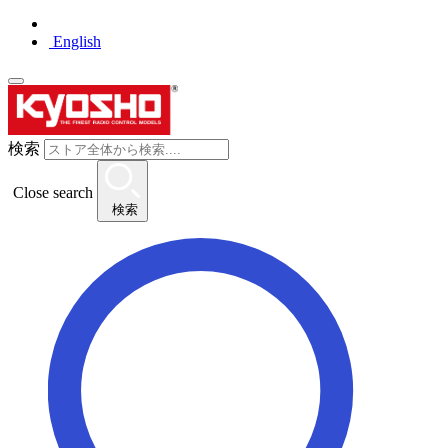
English
検索
Close search
検索