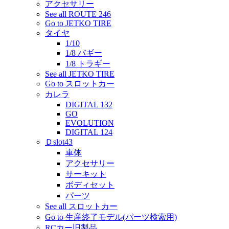
アクセサリー
See all ROUTE 246
Go to JETKO TIRE
タイヤ
1/10
1/8 バギー
1/8 トラギー
See all JETKO TIRE
Go to スロットカー
カレラ
DIGITAL 132
GO
EVOLUTION
DIGITAL 124
Ｄslot43
車体
アクセサリー
サーキット
ボディセット
パーツ
See all スロットカー
Go to 生産終了モデル(パーツ検索用)
RCカー旧製品