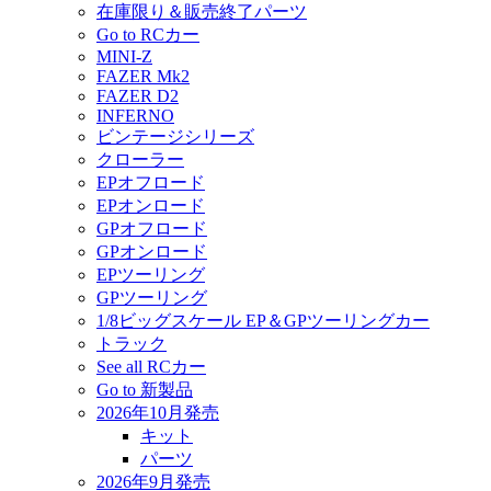
在庫限り＆販売終了パーツ
Go to RCカー
MINI-Z
FAZER Mk2
FAZER D2
INFERNO
ビンテージシリーズ
クローラー
EPオフロード
EPオンロード
GPオフロード
GPオンロード
EPツーリング
GPツーリング
1/8ビッグスケール EP＆GPツーリングカー
トラック
See all RCカー
Go to 新製品
2026年10月発売
キット
パーツ
2026年9月発売