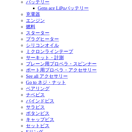
バッテリー
Gens ace LiPoバッテリー
充電器
エンジン
燃料
スターター
プラグヒーター
シリコンオイル
ミクロンラインテープ
サーキット・計測
プレーン用プロペラ・スピンナー
ボート用プロペラ・アクセサリー
See all アクセサリー
Go to ネジ・ナット
ベアリング
ナベビス
バインドビス
サラビス
ボタンビス
キャップビス
セットビス
Eリング