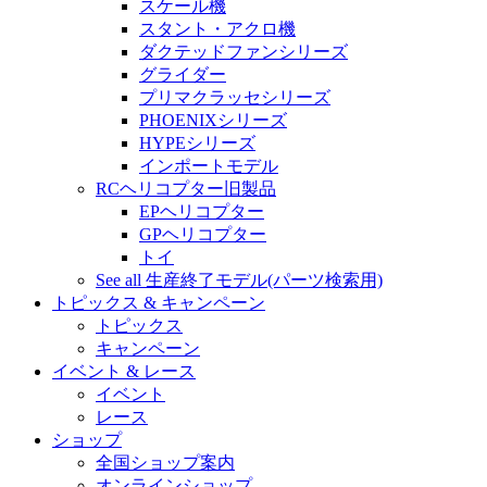
スケール機
スタント・アクロ機
ダクテッドファンシリーズ
グライダー
プリマクラッセシリーズ
PHOENIXシリーズ
HYPEシリーズ
インポートモデル
RCヘリコプター旧製品
EPヘリコプター
GPヘリコプター
トイ
See all 生産終了モデル(パーツ検索用)
トピックス & キャンペーン
トピックス
キャンペーン
イベント & レース
イベント
レース
ショップ
全国ショップ案内
オンラインショップ