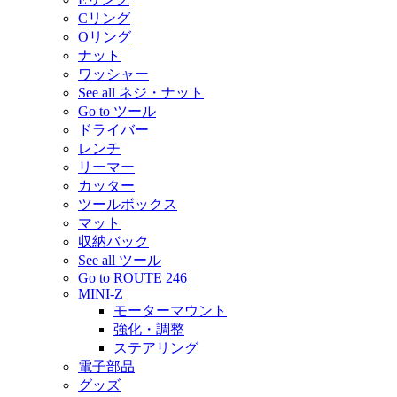
Cリング
Oリング
ナット
ワッシャー
See all ネジ・ナット
Go to ツール
ドライバー
レンチ
リーマー
カッター
ツールボックス
マット
収納バック
See all ツール
Go to ROUTE 246
MINI-Z
モーターマウント
強化・調整
ステアリング
電子部品
グッズ