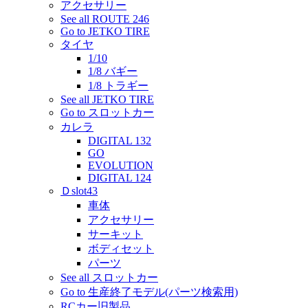
アクセサリー
See all ROUTE 246
Go to JETKO TIRE
タイヤ
1/10
1/8 バギー
1/8 トラギー
See all JETKO TIRE
Go to スロットカー
カレラ
DIGITAL 132
GO
EVOLUTION
DIGITAL 124
Ｄslot43
車体
アクセサリー
サーキット
ボディセット
パーツ
See all スロットカー
Go to 生産終了モデル(パーツ検索用)
RCカー旧製品