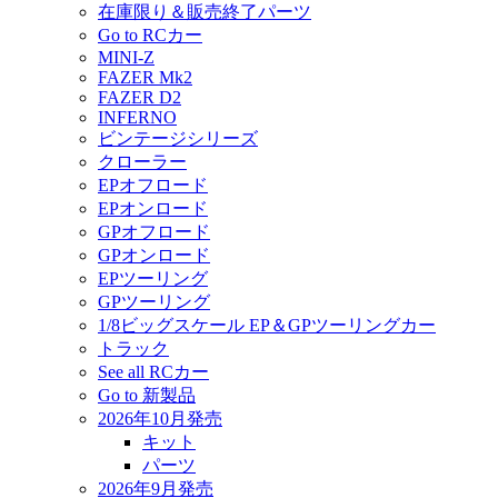
在庫限り＆販売終了パーツ
Go to RCカー
MINI-Z
FAZER Mk2
FAZER D2
INFERNO
ビンテージシリーズ
クローラー
EPオフロード
EPオンロード
GPオフロード
GPオンロード
EPツーリング
GPツーリング
1/8ビッグスケール EP＆GPツーリングカー
トラック
See all RCカー
Go to 新製品
2026年10月発売
キット
パーツ
2026年9月発売