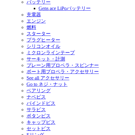
バッテリー
Gens ace LiPoバッテリー
充電器
エンジン
燃料
スターター
プラグヒーター
シリコンオイル
ミクロンラインテープ
サーキット・計測
プレーン用プロペラ・スピンナー
ボート用プロペラ・アクセサリー
See all アクセサリー
Go to ネジ・ナット
ベアリング
ナベビス
バインドビス
サラビス
ボタンビス
キャップビス
セットビス
Eリング