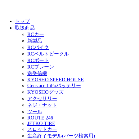
トップ
取扱商品
RCカー
新製品
RCバイク
RCベルトビークル
RCボート
RCプレーン
送受信機
KYOSHO SPEED HOUSE
Gens ace LiPoバッテリー
KYOSHOグッズ
アクセサリー
ネジ・ナット
ツール
ROUTE 246
JETKO TIRE
スロットカー
生産終了モデル(パーツ検索用)