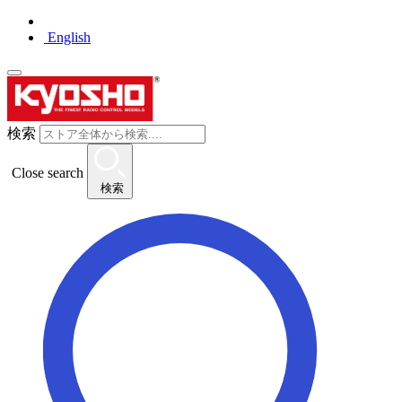
English
検索
Close search
検索