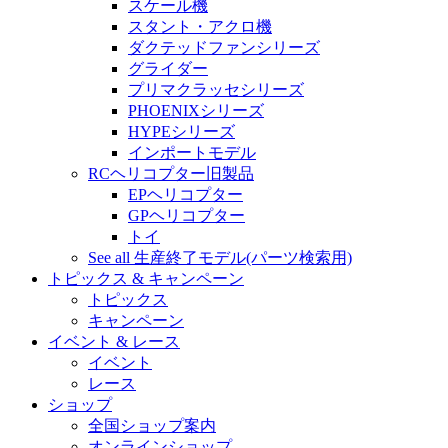
スケール機
スタント・アクロ機
ダクテッドファンシリーズ
グライダー
プリマクラッセシリーズ
PHOENIXシリーズ
HYPEシリーズ
インポートモデル
RCヘリコプター旧製品
EPヘリコプター
GPヘリコプター
トイ
See all 生産終了モデル(パーツ検索用)
トピックス & キャンペーン
トピックス
キャンペーン
イベント & レース
イベント
レース
ショップ
全国ショップ案内
オンラインショップ