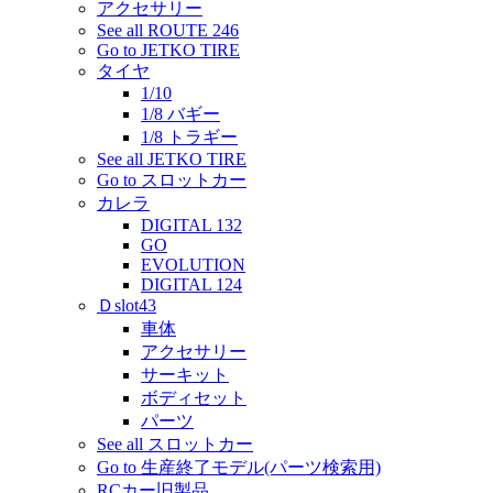
アクセサリー
See all ROUTE 246
Go to JETKO TIRE
タイヤ
1/10
1/8 バギー
1/8 トラギー
See all JETKO TIRE
Go to スロットカー
カレラ
DIGITAL 132
GO
EVOLUTION
DIGITAL 124
Ｄslot43
車体
アクセサリー
サーキット
ボディセット
パーツ
See all スロットカー
Go to 生産終了モデル(パーツ検索用)
RCカー旧製品