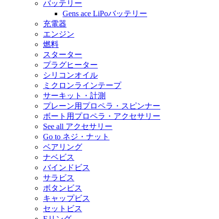
バッテリー
Gens ace LiPoバッテリー
充電器
エンジン
燃料
スターター
プラグヒーター
シリコンオイル
ミクロンラインテープ
サーキット・計測
プレーン用プロペラ・スピンナー
ボート用プロペラ・アクセサリー
See all アクセサリー
Go to ネジ・ナット
ベアリング
ナベビス
バインドビス
サラビス
ボタンビス
キャップビス
セットビス
Eリング