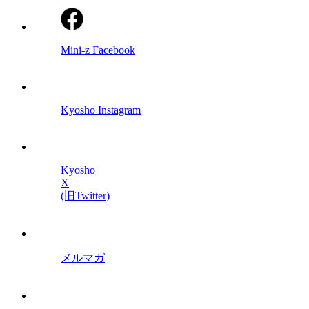
Mini-z Facebook
Kyosho Instagram
Kyosho
X
(旧Twitter)
メルマガ