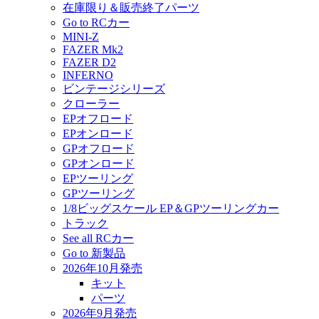
在庫限り＆販売終了パーツ
Go to RCカー
MINI-Z
FAZER Mk2
FAZER D2
INFERNO
ビンテージシリーズ
クローラー
EPオフロード
EPオンロード
GPオフロード
GPオンロード
EPツーリング
GPツーリング
1/8ビッグスケール EP＆GPツーリングカー
トラック
See all RCカー
Go to 新製品
2026年10月発売
キット
パーツ
2026年9月発売