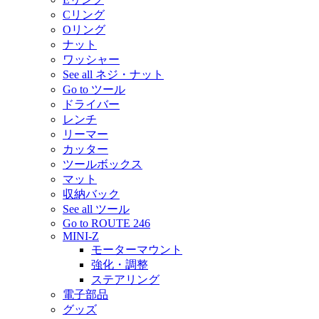
Cリング
Oリング
ナット
ワッシャー
See all ネジ・ナット
Go to ツール
ドライバー
レンチ
リーマー
カッター
ツールボックス
マット
収納バック
See all ツール
Go to ROUTE 246
MINI-Z
モーターマウント
強化・調整
ステアリング
電子部品
グッズ