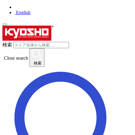
English
検索
Close search
検索