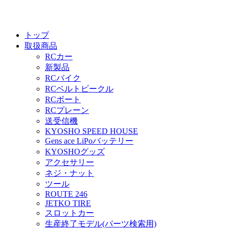
トップ
取扱商品
RCカー
新製品
RCバイク
RCベルトビークル
RCボート
RCプレーン
送受信機
KYOSHO SPEED HOUSE
Gens ace LiPoバッテリー
KYOSHOグッズ
アクセサリー
ネジ・ナット
ツール
ROUTE 246
JETKO TIRE
スロットカー
生産終了モデル(パーツ検索用)