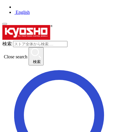
English
検索
Close search
検索