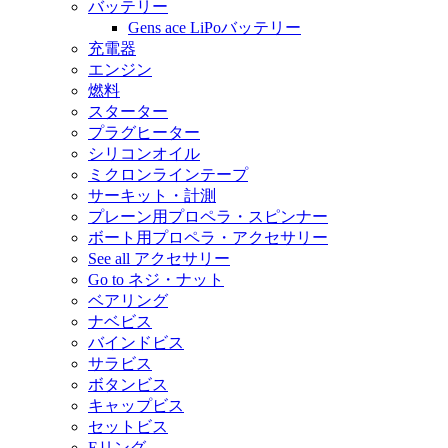
バッテリー
Gens ace LiPoバッテリー
充電器
エンジン
燃料
スターター
プラグヒーター
シリコンオイル
ミクロンラインテープ
サーキット・計測
プレーン用プロペラ・スピンナー
ボート用プロペラ・アクセサリー
See all アクセサリー
Go to ネジ・ナット
ベアリング
ナベビス
バインドビス
サラビス
ボタンビス
キャップビス
セットビス
Eリング