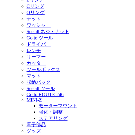
Cリング
Oリング
ナット
ワッシャー
See all ネジ・ナット
Go to ツール
ドライバー
レンチ
リーマー
カッター
ツールボックス
マット
収納バック
See all ツール
Go to ROUTE 246
MINI-Z
モーターマウント
強化・調整
ステアリング
電子部品
グッズ