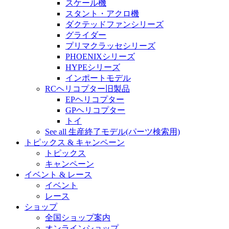
スケール機
スタント・アクロ機
ダクテッドファンシリーズ
グライダー
プリマクラッセシリーズ
PHOENIXシリーズ
HYPEシリーズ
インポートモデル
RCヘリコプター旧製品
EPヘリコプター
GPヘリコプター
トイ
See all 生産終了モデル(パーツ検索用)
トピックス & キャンペーン
トピックス
キャンペーン
イベント & レース
イベント
レース
ショップ
全国ショップ案内
オンラインショップ