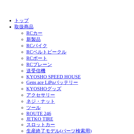
トップ
取扱商品
RCカー
新製品
RCバイク
RCベルトビークル
RCボート
RCプレーン
送受信機
KYOSHO SPEED HOUSE
Gens ace LiPoバッテリー
KYOSHOグッズ
アクセサリー
ネジ・ナット
ツール
ROUTE 246
JETKO TIRE
スロットカー
生産終了モデル(パーツ検索用)