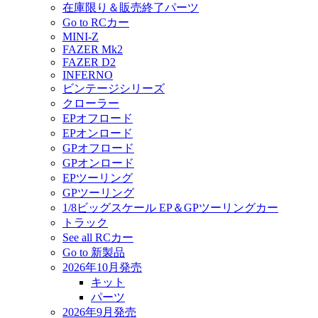
在庫限り＆販売終了パーツ
Go to RCカー
MINI-Z
FAZER Mk2
FAZER D2
INFERNO
ビンテージシリーズ
クローラー
EPオフロード
EPオンロード
GPオフロード
GPオンロード
EPツーリング
GPツーリング
1/8ビッグスケール EP＆GPツーリングカー
トラック
See all RCカー
Go to 新製品
2026年10月発売
キット
パーツ
2026年9月発売