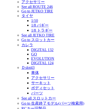
アクセサリー
See all ROUTE 246
Go to JETKO TIRE
タイヤ
1/10
1/8 バギー
1/8 トラギー
See all JETKO TIRE
Go to スロットカー
カレラ
DIGITAL 132
GO
EVOLUTION
DIGITAL 124
Ｄslot43
車体
アクセサリー
サーキット
ボディセット
パーツ
See all スロットカー
Go to 生産終了モデル(パーツ検索用)
RCカー旧製品