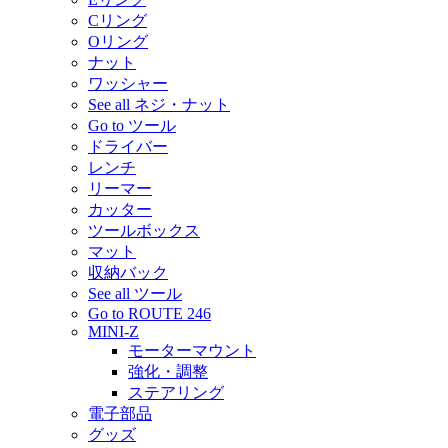
Cリング
Oリング
ナット
ワッシャー
See all ネジ・ナット
Go to ツール
ドライバー
レンチ
リーマー
カッター
ツールボックス
マット
収納バック
See all ツール
Go to ROUTE 246
MINI-Z
モーターマウント
強化・調整
ステアリング
電子部品
グッズ