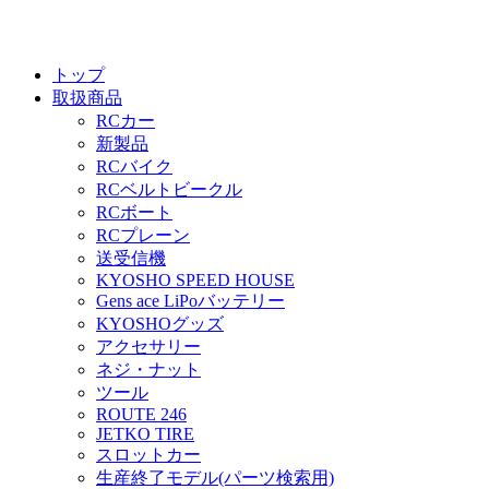
トップ
取扱商品
RCカー
新製品
RCバイク
RCベルトビークル
RCボート
RCプレーン
送受信機
KYOSHO SPEED HOUSE
Gens ace LiPoバッテリー
KYOSHOグッズ
アクセサリー
ネジ・ナット
ツール
ROUTE 246
JETKO TIRE
スロットカー
生産終了モデル(パーツ検索用)