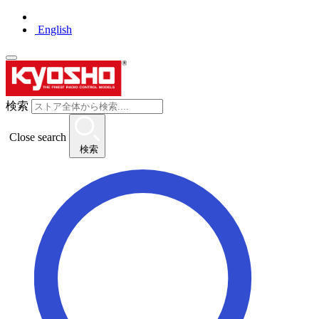
English
検索
Close search
検索