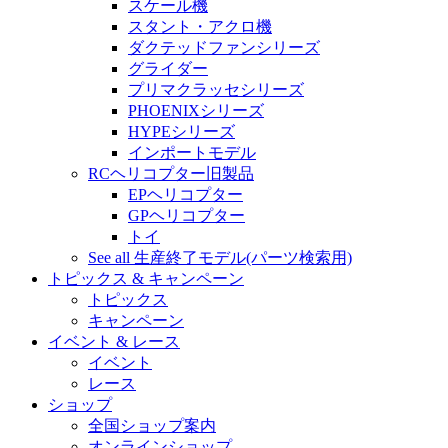
スケール機
スタント・アクロ機
ダクテッドファンシリーズ
グライダー
プリマクラッセシリーズ
PHOENIXシリーズ
HYPEシリーズ
インポートモデル
RCヘリコプター旧製品
EPヘリコプター
GPヘリコプター
トイ
See all 生産終了モデル(パーツ検索用)
トピックス & キャンペーン
トピックス
キャンペーン
イベント & レース
イベント
レース
ショップ
全国ショップ案内
オンラインショップ