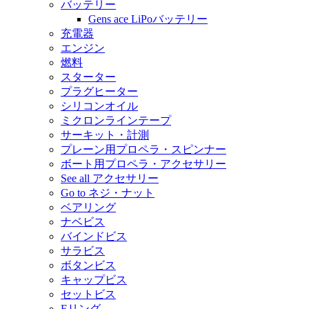
バッテリー
Gens ace LiPoバッテリー
充電器
エンジン
燃料
スターター
プラグヒーター
シリコンオイル
ミクロンラインテープ
サーキット・計測
プレーン用プロペラ・スピンナー
ボート用プロペラ・アクセサリー
See all アクセサリー
Go to ネジ・ナット
ベアリング
ナベビス
バインドビス
サラビス
ボタンビス
キャップビス
セットビス
Eリング