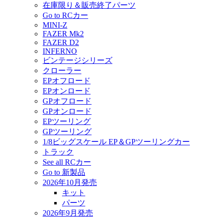
在庫限り＆販売終了パーツ
Go to RCカー
MINI-Z
FAZER Mk2
FAZER D2
INFERNO
ビンテージシリーズ
クローラー
EPオフロード
EPオンロード
GPオフロード
GPオンロード
EPツーリング
GPツーリング
1/8ビッグスケール EP＆GPツーリングカー
トラック
See all RCカー
Go to 新製品
2026年10月発売
キット
パーツ
2026年9月発売