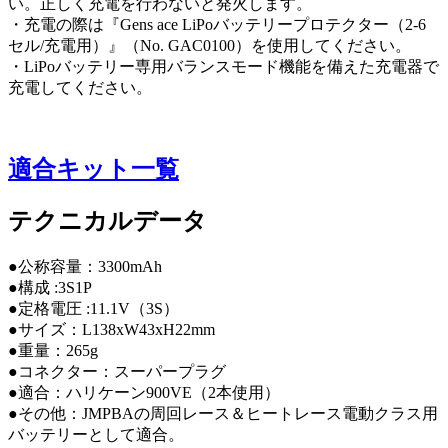
い。正しく充電を行わないと発火します。
・充電の際は『Gens ace LiPoバッテリープロテクター（2-6
セル/充電用）』（No. GAC0100）を使用してください。
・LiPoバッテリー専用バランスモード機能を備えた充電器で
充電してください。
適合キット一覧
テクニカルデータ
●公称容量：3300mAh
●構成 :3S1P
●定格電圧 :11.1V（3S）
●サイズ：L138xW43xH22mm
●重量：265g
●コネクター：スーパープラグ
●適合：ハリケーン900VE（2本使用）
●その他：JMPBAの周回レース＆ヒートレース電動クラス用
バッテリーとして適合。