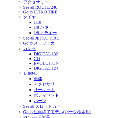
アクセサリー
See all ROUTE 246
Go to JETKO TIRE
タイヤ
1/10
1/8 バギー
1/8 トラギー
See all JETKO TIRE
Go to スロットカー
カレラ
DIGITAL 132
GO
EVOLUTION
DIGITAL 124
Ｄslot43
車体
アクセサリー
サーキット
ボディセット
パーツ
See all スロットカー
Go to 生産終了モデル(パーツ検索用)
RCカー旧製品